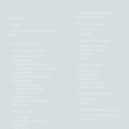
Hormonal Health &
Female Potency
Promotions
Children's Health
Sale
Immunity
Save More When You Buy
Cough
More
Respiratory System
Food Supplements
Immunity Boost
Common Cold
Food Supplements
Cough
Himalaya Food
Lungs
Supplements
Organic Himalaya
Nervous System
Maharishi Ayurveda food
Memory and
supplements
Concentration
Charak Pharma Food
Antistress
Supplements
Sweet Dreams
Vedistry Range
Tone & Energy
Innoveda Range
Matxin Food
Weight loss and Detox
Supplements
Weight Loss
Gummies Himalaya
Detox
Wellness
Cardio-Vascular System
Men's Health
Heart & Blood Pressure
Prostate
Cholesterol
Men Reproductive
Problems