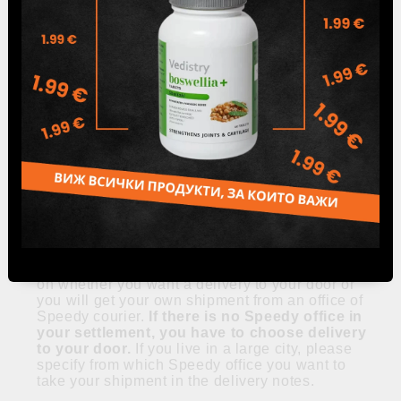
40.90
€
The products ordered by you are paid by
cash on delivery.
Online orders are accepted every day. They
are executed during working days from 9:00 am
to 4:00 pm from Monday to Friday.
The delivery of the ordered goods is made by
Speedy's courier services at a user-specified
address and at his expense, unless it is free of
charge.
Deliveries are made only on the territory of
Republic of Bulgaria. The delivery price for
Bulgaria is listed in the table below and depends
on whether you want a delivery to your door or
you will get your own shipment from an office of
Speedy courier.
If there is no Speedy office in
your settlement, you have to choose delivery
to your door.
If you live in a large city, please
specify from which Speedy office you want to
take your shipment in the delivery notes.