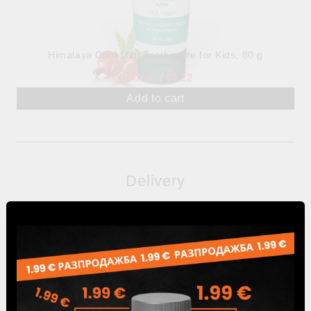
Himalaya Cool Mint Toothpaste for Kids, 80 g
6.30лв.
€3.22
Delivery
PRICE FOR DELIVERY
The delivery price is calculated automatically
according to the current Speedy tariff.
Free Delivery for Orders Over 80 BGN /