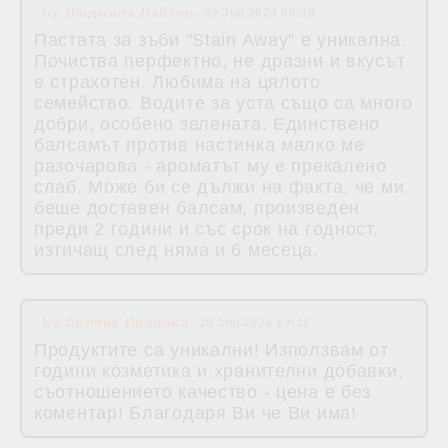
by
Людмила Лайтер
,
29 Jun 2024 00:18
Пастата за зъби "Stain Away" е уникална.
Почиства перфектно, не дразни и вкусът
е страхотен. Любима на цялото
семейство. Водите за уста също са много
добри, особено зелената. Единствено
балсамът против настинка малко ме
разочарова - ароматът му е прекалено
слаб. Може би се дължи на факта, че ми
беше доставен балсам, произведен
преди 2 години и със срок на годност,
изтичащ след няма и 6 месеца.
by
Диляна Иванова
,
10 Jun 2024 13:16
Продуктите са уникални! Използвам от
години козметика и хранителни добавки,
съотношението качество - цена е без
коментар! Благодаря Ви че Ви има!