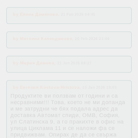
by
Елена Дамянова
,
21 Feb 2026 04:45
by
Миглена Календжиева
,
20 Feb 2026 21:04
by
Мария Димова
,
21 Jan 2026 08:27
by
Евгения Kostova-Hristova
,
15 Jan 2026 18:05
Продуктите ви ползвам от години и са
несравними!!! Това, което не ми допанда
и ме затрудни че бях подала адрес да
доставка Автомат спиди, ОМВ, София,
ул Слатинска 9, а го пракихте в офис на
улица Циклама 11 и се наложи фа се
придвижвам. Опирах де да се свържа