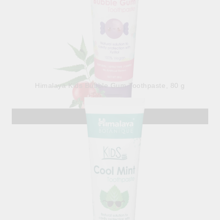
Himalaya Kids Bubble Gum Toothpaste, 80 g
6.30лв.
€3.22