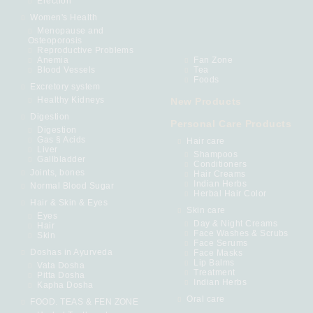
Erection
Women's Health
Menopause and
Osteoporosis
Reproductive Problems
Anemia
Fan Zone
Blood Vessels
Tea
Foods
Excretory system
Healthy Kidneys
New Products
Digestion
Personal Care Products
Digestion
Gas § Acids
Hair care
Liver
Shampoos
Gallbladder
Conditioners
Joints, bones
Hair Creams
Indian Herbs
Normal Blood Sugar
Herbal Hair Color
Hair & Skin & Eyes
Skin care
Eyes
Day & Night Creams
Hair
Face Washes & Scrubs
Skin
Face Serums
Doshas in Ayurveda
Face Masks
Lip Balms
Vata Dosha
Treatment
Pitta Dosha
Indian Herbs
Kapha Dosha
Oral care
FOOD. TEAS & FEN ZONE