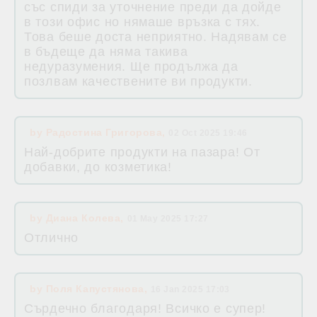
със спиди за уточнение преди да дойде
в този офис но нямаше връзка с тях.
Това беше доста неприятно. Надявам се
в бъдеще да няма такива
недуразумения. Ще продължа да
позлвам качествените ви продукти.
by
Радостина Григорова
,
02 Oct 2025 19:46
Най-добрите продукти на пазара! От
добавки, до козметика!
by
Диана Колева
,
01 May 2025 17:27
Отлично
by
Поля Капустянова
,
16 Jan 2025 17:03
Сърдечно благодаря! Всичко е супер!