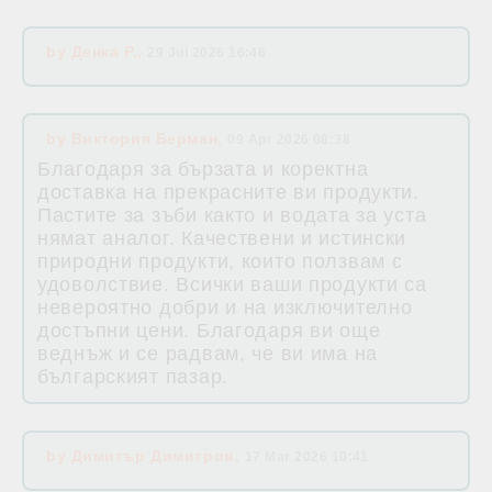
by
Денка Р.
,
29 Jul 2026 16:46
by
Виктория Берман
,
09 Apr 2026 08:38
Благодаря за бързата и коректна
доставка на прекрасните ви продукти.
Пастите за зъби както и водата за уста
нямат аналог. Качествени и истински
природни продукти, които ползвам с
удоволствие. Всички ваши продукти са
невероятно добри и на изключително
достъпни цени. Благодаря ви още
веднъж и се радвам, че ви има на
българският пазар.
by
Димитър Димитров
,
17 Mar 2026 10:41