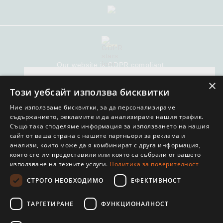
GDPR
Our website is GDPR compliant.
Read our policy.
×
We use cookies to personalise content
Този уебсайт използва бисквитки
My personal data
and ads, to provide social media features
Ние използваме бисквитки, за да персонализираме
and to analyse our traffic. We also share
съдържанието, рекламите и да анализираме нашия трафик.
information about your use of our site
Също така споделяме информация за използването на нашия
сайт от ваша страна с нашите партньори за реклама и
with our social media, advertising and
анализи, които може да я комбинират с друга информация,
analytics partners who may combine it
© COPYRIGHT 2018. SELITON E-COMMERCE SOLUTION
която сте им предоставили или която са събрали от вашето
with other information that you’ve
използване на техните услуги.
Политика за поверителност
provided to them or that they’ve collected
СТРОГО НЕОБХОДИМО
ЕФЕКТИВНОСТ
Този сайт използва "бисквитки" с цел
from your use of their services. You
подобряване на практическата ви
consent to our cookies if you continue to
ТАРГЕТИРАНЕ
ФУНКЦИОНАЛНОСТ
работа като посетител. С ползването
use our website.
на сайта от ваша страна приемате
Please read our Terms and Conditions