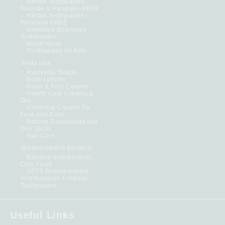
Herbal Toothpastes -
Fluoride & Parabens FREE
Herbal Toothpastes -
Parabens FREE
Himalaya Botanique
Toothpastes
MouthWash
Toothpastes for Kids
Body care
Ayurvedic Soaps
Body Lotions
Hand & Foot Creams
Health Care Creams &
Oils
Universal Creams For
Face and Body
Natural Deodorants and
Deo Sticks
Sun Care
Biodegradable products
Bamboo toothbrushes,
Corn Floss
SETS Biodegradable
Toothbrushes + Herbal
Toothpastes
Useful Links