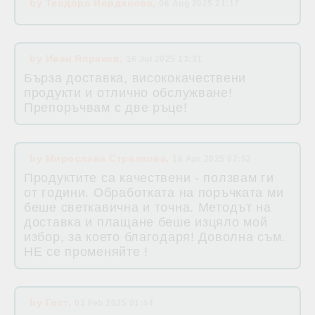
by
Теодора Йорданова
,
06 Aug 2025 21:17
by
Иван Япраков
,
16 Jul 2025 13:31
Бърза доставка, висококачествени
продукти и отлично обслужване!
Препоръчвам с две ръце!
by
Мирослава Стрелкова
,
18 Apr 2025 07:52
Продуктите са качествени - ползвам ги
от години. Обработката на поръчката ми
беше светкавична и точна. Методът на
доставка и плащане беше изцяло мой
избор, за което благодаря! Доволна съм.
НЕ се променяйте !
by
Гост
,
03 Feb 2025 01:44