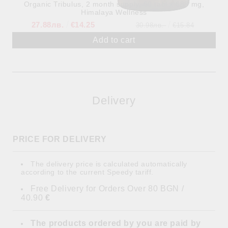
Organic Tribulus, 2 month supply, 60 tabl x 688 mg,
Himalaya Wellness
27.88лв.
€14.25
30.98лв.
€15.84
Delivery
PRICE FOR DELIVERY
The delivery price is calculated automatically
according to the current Speedy tariff.
Free Delivery for Orders Over 80 BGN /
40.90
€
The products ordered by you are paid by