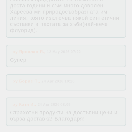
доста години и съм много доволен.
Харесва ми природосъобразната им
линия, която изключва някой синтетични
съставки в пастата за зъби(най-вече
флуорид).
by
Ярослав Я.
,
12 May 2026 07:22
Супер
by
Борис П.
,
24 Apr 2026 10:16
by
Катя И.
,
24 Apr 2026 08:09
Страхотни продукти на достъпни цени и
бърза доставка! Благодаря!