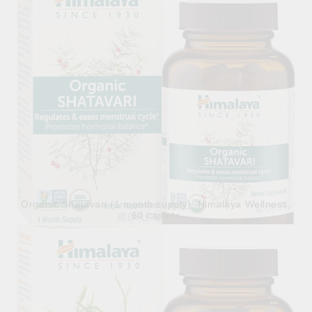
Organic Shatavari (1 month supply), Himalaya Wellness,
60 caplets
30.98лв.
€15.84