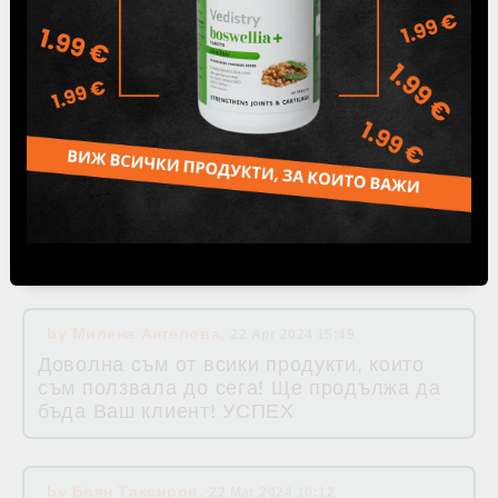
като са нови и тепърва ще имам
впечатления, а другата част поръчвам
редовно. Благодаря много за
качествените продукти.
by
Мария Димова
,
27 Jun 2024 06:55
by
Веселина Ангелова
,
04 May 2024 06:27
by
Милена Ангелова
,
22 Apr 2024 15:49
Доволна съм от всики продукти, които
съм ползвала до сега! Ще продължа да
бъда Ваш клиент! УСПЕХ
by
Боян Таксиров
,
22 Mar 2024 10:12