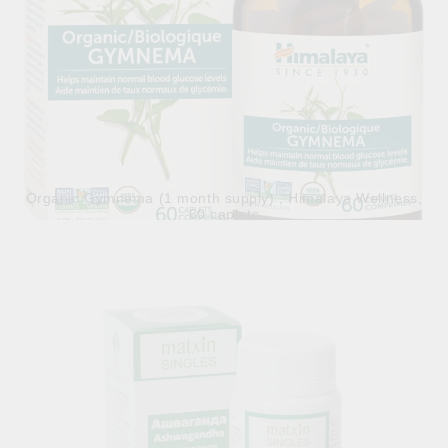
Organic Gymnema (1 month supply) , Himalaya Wellness,
60 caplets
30.98лв.
€15.84