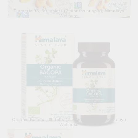
Turmeric 95, 60 tablets (2 months supply), Himalaya
Wellness
30.98лв.
€15.84
Organic Bacopa, 60 tabs (2 months supply), Himalaya
Wellness
30.98лв.
€15.84