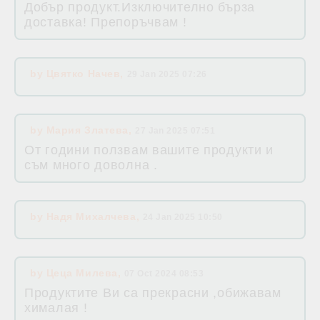
Добър продукт.Изключително бърза
доставка! Препоръчвам !
by
Цвятко Начев
,
29 Jan 2025 07:26
by
Мария Златева
,
27 Jan 2025 07:51
От години ползвам вашите продукти и
съм много доволна .
by
Надя Михалчева
,
24 Jan 2025 10:50
by
Цеца Милева
,
07 Oct 2024 08:53
Продуктите Ви са прекрасни ,обижавам
хималая !