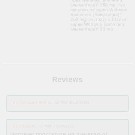
прах Withania Somnifera
(Ашваганда)* 380 mg, сух
екстракт от корен Withania
Somnifera (Ашваганда)*
280 mg, екстракт с CO2 от
корен Withania Somnifera
(Ашваганда)* 10 mg
Reviews
by
Звезделина Х.
,
12 May 2026 14:09
by
Иван К.
,
12 May 2026 08:55
Ползвам продуктите на Хималая от