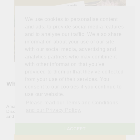
We use cookies to personalise content
and ads, to provide social media features
and to analyse our traffic. We also share
information about your use of our site
with our social media, advertising and
analytics partners who may combine it
with other information that you’ve
provided to them or that they’ve collected
24 Jul 2026
Този сайт използва "бисквитки" с цел
from your use of their services. You
What Is Ama? Causes, Symptoms & Its Role
подобряване на практическата ви
consent to our cookies if you continue to
in Ayurveda
работа като посетител. С ползването
use our website.
на сайта от ваша страна приемате
Please read our Terms and Conditions
Ama is one of the most important concepts in Ayurveda.
задаването им.
and our Privacy Policy.
Прочети повече...
Discover what it is, how it forms when Agni is weakened,
and why healthy digestion is considere...
I ACCEPT
Разбрах!