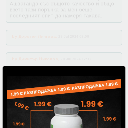
Ашваганда със същото качество и общо
взето тази поръчка за мен беше
последният опит да намеря такава.
by
Доротея Лянгова
,
23 Jul 2024 08:09
by
Димитър Николов
,
20 Jul 2024 12:32
by
Seyhan Ilyaz
,
12 Jul 2024 00:47
by
Мариета Димитрова
,
04 Jul 2024 10:52
Поръчката пристигна светкавично,
нямаше никакви липси. Част от
продуктите ползвам за първи път, тъй