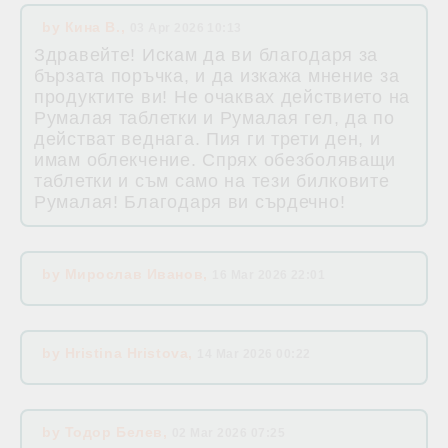
by
Кина В.
,
03 Apr 2026 10:13
Здравейте! Искам да ви благодаря за
бързата поръчка, и да изкажа мнение за
продуктите ви! Не очаквах действието на
Румалая таблетки и Румалая гел, да по
действат веднага. Пия ги трети ден, и
имам облекчение. Спрях обезболяващи
таблетки и съм само на тези билковите
Румалая! Благодаря ви сърдечно!
by
Мирослав Иванов
,
16 Mar 2026 22:01
by
Hristina Hristova
,
14 Mar 2026 00:22
by
Тодор Белев
,
02 Mar 2026 07:25