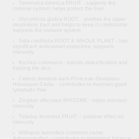
Terminalia belerica FRUIT - supports the
immune system; helps protect the liver
Glycyrrhiza glabra ROOT - soothes the upper
respiratory tract and helps to keep it comfortable;
supports the immune system
Sida cordifolia ROOT & WHOLE PLANT - has
significant antioxidant properties; supports
immunity
Ricinus communis - assists detoxification and
healing the skin
Cedrus deodora-bark-Pinaceae-Devadaru-
Himalayan Cedar - contributes to maintain good
lymphatic flow
Zingiber officinale RHIZOME - helps maintain
immunity
Tribulus terrestris FRUIT – positive effect on
immunity
Withania somnifera (common name:
Ashwagandha) - contributes to emotional balance