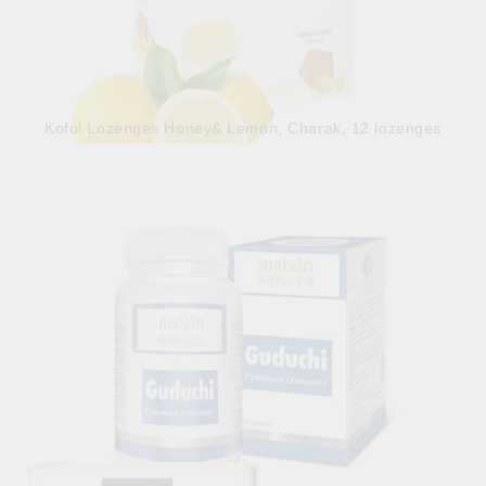
Kofol Lozenges Honey& Lemon, Charak, 12 lozenges
2.50лв.
€1.28