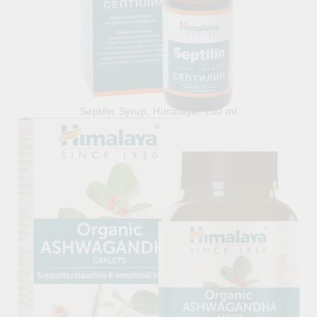
Septilin Syrup, Himalaya, 100 ml
5.65лв.
€2.89