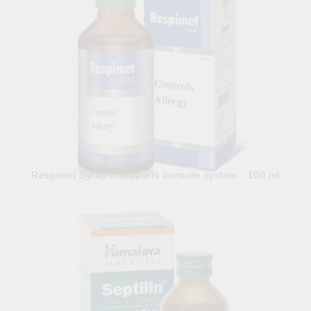
Respimet Syrup - Supports immune system - 100 ml
12.99лв.
€6.64