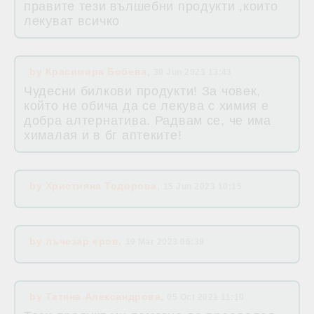
правите тези вълшебни продукти ,които
лекуват всичко
by
Красимира Бобева
,
30 Jun 2023 13:43
Чудесни билкови продукти! За човек,
който не обича да се лекува с химия е
добра алтернатива. Радвам се, че има
хималая и в бг аптеките!
by
Християна Тодорова
,
15 Jun 2023 10:15
by
лъчезар еров
,
19 Mar 2023 06:39
by
Татяна Александрова
,
05 Oct 2021 11:10