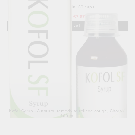
Guduchi , Matxin, 60 caps
15.00лв.
€7.67
Kofol Syrup - A natural remedy to relieve cough, Charak,
100 ml
4.60лв.
€2.35