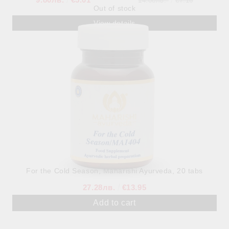
14.00лв.
€7.16
Out of stock
View details
For the Cold Season, Maharishi Ayurveda, 20 tabs
27.28лв.
€13.95