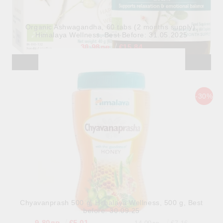
Organic Ashwagandha, 60 tabs (2 months supply),
Himalaya Wellness, Best Before: 31.05.2025
30.98лв.
€15.84
-30%
Chyavanprash 500 g, Himalaya Wellness, 500 g, Best
before: 30.09.25
9.80лв.
€5.01