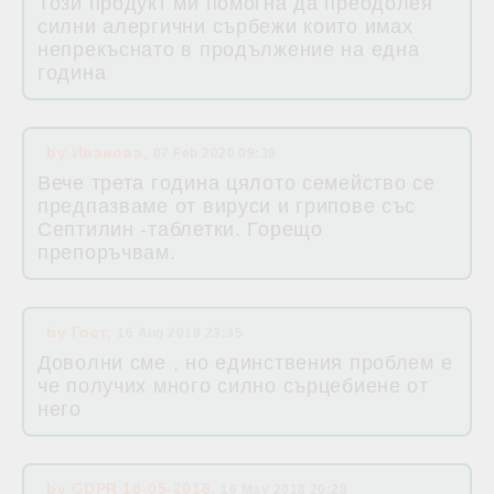
Този продукт ми помогна да преодолея
силни алергични сърбежи които имах
непрекъснато в продължение на една
година
by
Иванова
,
07 Feb 2020 09:39
Вече трета година цялото семейство се
предпазваме от вируси и грипове със
Септилин -таблетки. Горещо
препоръчвам.
by
Гост
,
16 Aug 2019 23:35
Доволни сме , но единствения проблем е
че получих много силно сърцебиене от
него
by
GDPR 18-05-2018
,
16 May 2018 20:28