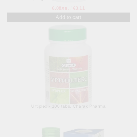
6.08лв.
€3.11
Urtiplex - 100 tabs, Charak Pharma
7.90лв.
€4.04