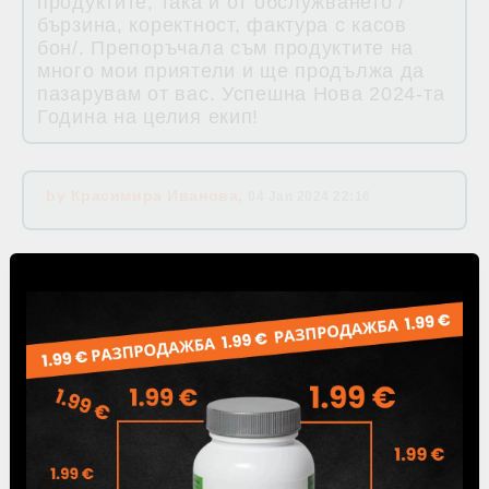
продуктите, така и от обслужването /
бързина, коректност, фактура с касов
бон/. Препоръчала съм продуктите на
много мои приятели и ще продължа да
пазарувам от вас. Успешна Нова 2024-та
Година на целия екип!
by
Красимира Иванова
,
04 Jan 2024 22:16
by
Снежина Бойчева
,
12 Dec 2023 01:10
by
Венцислав Гъновски
,
09 Nov 2023 07:22
Абсолютно съм доволен от всичко което
купувам от вас ! Препоръчвам !