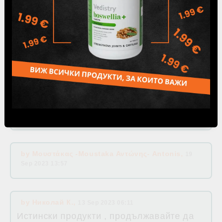
by
Веселин Димитров
,
07 Nov 2023 22:58
by
Нина Н.
,
15 Oct 2023 09:07
Много харесвам продуктите на Хималая!
И,ползвам ги от много време и наистина
въраш работа!
by
Мартин Петров
,
03 Oct 2023 03:55
by
Μουστάκας -Moustaka Αντώνης- Antonis
,
19
Sep 2023 13:57
by
Николай К.
,
13 Sep 2023 06:11
Истински продукти , продължавайте да