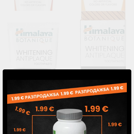
BOTANIQUE Whitening Antiplaque CURCUMA +
COCONUT OIL Toothpaste, Himalaya Wellness, 150 g
10.29лв.
€5.26