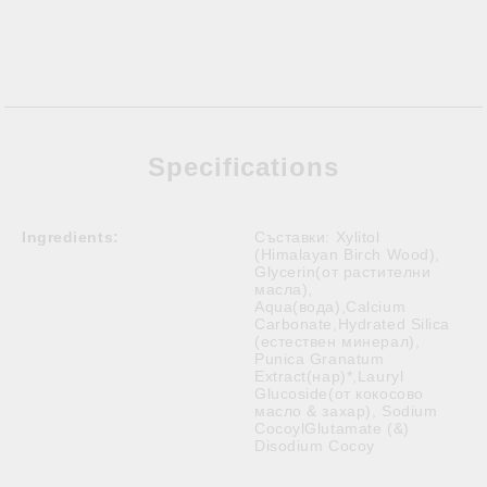
Specifications
Ingredients:
Съставки: Xylitol
(Himalayan Birch Wood),
Glycerin(от растителни
масла),
Aqua(вода),Calcium
Carbonate,Hydrated Silica
(естествен минерал),
Punica Granatum
Extract(нар)*,Lauryl
Glucoside(от кокосово
масло & захар), Sodium
CocoylGlutamate (&)
Disodium Cocoy