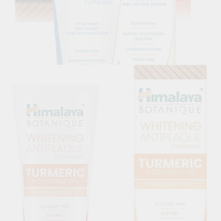
BOTANIQUE Whitening Complete Care Simply
Peppermint, Himalaya, 150 g
10.80лв.
€5.52