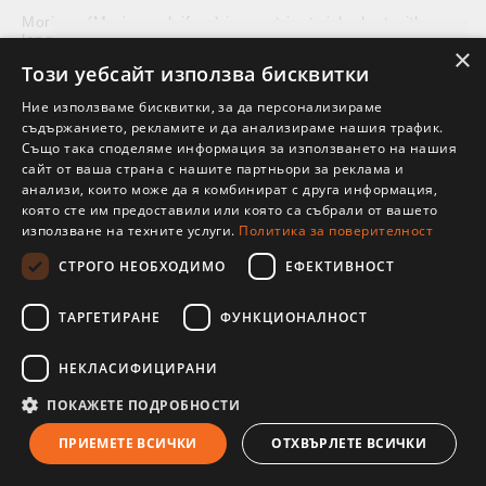
Moringa (Moringa oleifera) is a nutrient-rich plant with a
long history of use in India and Ayurveda. Its leaves are
×
naturally rich in plant protein,...
We use cookies to personalise content
Този уебсайт използва бисквитки
and ads, to provide social media features
Ние използваме бисквитки, за да персонализираме
and to analyse our traffic. We also share
съдържанието, рекламите и да анализираме нашия трафик.
VIEW ALL
information about your use of our site
Също така споделяме информация за използването на нашия
сайт от ваша страна с нашите партньори за реклама и
with our social media, advertising and
анализи, които може да я комбинират с друга информация,
analytics partners who may combine it
която сте им предоставили или която са събрали от вашето
with other information that you’ve
използване на техните услуги.
Политика за поверителност
Manufacturers
provided to them or that they’ve collected
СТРОГО НЕОБХОДИМО
ЕФЕКТИВНОСТ
Този сайт използва "бисквитки" с цел
from your use of their services. You
подобряване на практическата ви
consent to our cookies if you continue to
ТАРГЕТИРАНЕ
ФУНКЦИОНАЛНОСТ
работа като посетител. С ползването
use our website.
на сайта от ваша страна приемате
Please read our Terms and Conditions
НЕКЛАСИФИЦИРАНИ
задаването им.
and our Privacy Policy.
Прочети повече...
ПОКАЖЕТЕ ПОДРОБНОСТИ
ПРИЕМЕТЕ ВСИЧКИ
ОТХВЪРЛЕТЕ ВСИЧКИ
I ACCEPT
Разбрах!