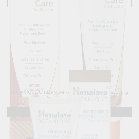
BOTANIQUE CINNAMON Toothpaste , Himalaya, 150 g
10.80лв.
€5.52