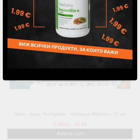
BOTANIQUE Whitening Antiplaque CHARCOAL +
BLACKSEED OIL Toothpaste, Himalaya, 113 g
10.29лв.
€5.26
Stain - Away Toothpaste , Himalaya Wellness, 75 ml
5.79лв.
€2.96