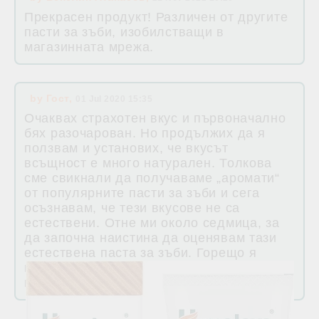
Прекрасен продукт! Различен от другите
пасти за зъби, изобилстващи в
магазинната мрежа.
by
Гост
,
01 Jul 2020 15:35
Очаквах страхотен вкус и първоначално
бях разочарован. Но продължих да я
ползвам и установих, че вкусът
всъщност е много натурален. Толкова
сме свикнали да получаваме „аромати“
от популярните пасти за зъби и сега
осъзнавам, че тези вкусове не са
естествени. Отне ми около седмица, за
да започна наистина да оценявам тази
естествена паста за зъби. Горещо я
препоръчвам и ще продължа да я
използвам.