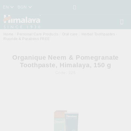
EN
BGN
Home
Personal Care Products
Oral care
Herbal Toothpastes -
Fluoride & Parabens FREE
Organique Neem & Pomegranate
Toothpaste, Himalaya, 150 g
Code:
225