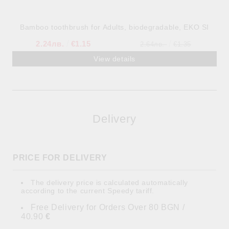
Bamboo toothbrush for Adults, biodegradable, EKO SI
2.24лв.
€1.15
2.64лв.
€1.35
View details
Delivery
PRICE FOR DELIVERY
The delivery price is calculated automatically
according to the current Speedy tariff.
Free Delivery for Orders Over 80 BGN /
40.90
€