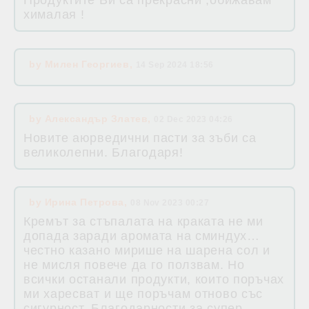
Продуктите Ви са прекрасни ,обижавам
хималая !
by
Милен Георгиев
,
14 Sep 2024 18:56
by
Александър Златев
,
02 Dec 2023 04:26
Новите аюрведични пасти за зъби са
великолепни. Благодаря!
by
Ирина Петрова
,
08 Nov 2023 00:27
Кремът за стъпалата на краката не ми
допада заради аромата на сминдух…
честно казано мирише на шарена сол и
не мисля повече да го ползвам. Но
всички останали продукти, които поръчах
ми харесват и ще поръчам отново със
сигурност. Благодарности за супер