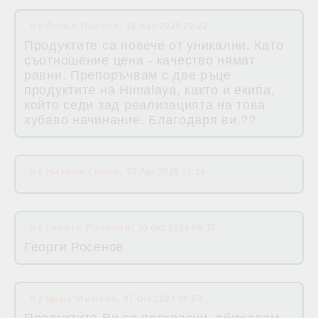
by
Ангел Писков
,
18 May 2025 22:22
Продуктите са повече от уникални. Като
съотношение цена - качество нямат
равни. Препоръчвам с две ръце
продуктите на Himalaya, както и екипа,
който седи зад реализацията на това
хубаво начинание. Благодаря ви.??
by
Никола Гелов
,
03 Apr 2025 11:36
by
Георги Росенов
,
20 Oct 2024 09:37
Георги Росенов
by
Цеца Милева
,
07 Oct 2024 08:53