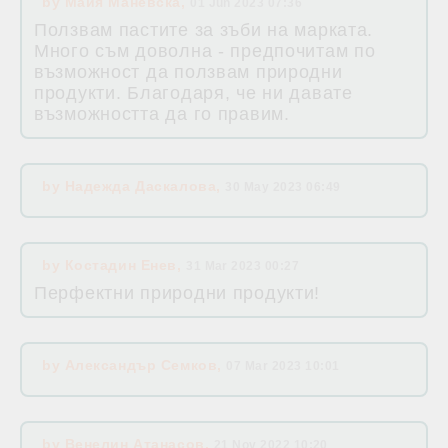
by
Майя Маневска
,
01 Jun 2023 07:36
Ползвам пастите за зъби на марката.
Много съм доволна - предпочитам по
възможност да ползвам природни
продукти. Благодаря, че ни давате
възможността да го правим.
by
Надежда Даскалова
,
30 May 2023 06:49
by
Костадин Енев
,
31 Mar 2023 00:27
Перфектни природни продукти!
by
Александър Семков
,
07 Mar 2023 10:01
by
Венелин Атанасов
,
21 Nov 2022 10:20