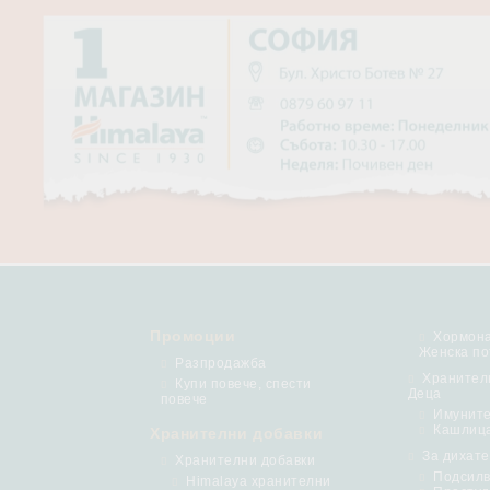
Промоции
Хормона
Женска по
Разпродажба
Хранител
Купи повече, спести
Деца
повече
Имунит
Кашлиц
Хранителни добавки
За дихат
Хранителни добавки
Подсилв
Himalaya хранителни