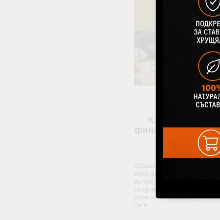
29 Юли 202
Какво е Оджас 
фината есенция н
според Аюр
Оджас е най-фината жи
есенция според Аюрве
вътрешният резерв, кой
свързва със сила, устой
сияние и спокоен ум. Ра
се и...