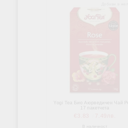
Добави в же
Himalaya Wellness
За тонус & Енергия
ДОБАВКИ ЗА СТАВИ И КОСТИ
ЗА НОРМАЛ
Yogi Tea Био Аюрведичен Чай Р
17 пакетчета
€3.83
7.49лв.
В наличност