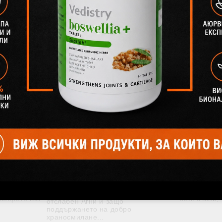
6
24 Юли 2026
– най-
Какво е Ама? Защо
Мор
а живота
Аюрведа я смята за
веда
основна причина за
прот
болестите?
знена
Моринга е 
да —
богат съста
Ама е едно от най-важните понятия
то се
употреба в
в Аюрведа. Разберете какво
чивост,
Листата ѝ 
представлява, как се образува при
зберете как
белтъчини, 
отслабен Агни и защо
поддържането на добро
храносмилане...