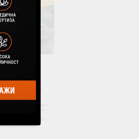
21 Юли 2026
инга – ползи,
свойства и
ивопоказания
хранително растение с
в и дълга история на
 Индия и Аюрведа.
съдържат растителни
фибри, витамини,...