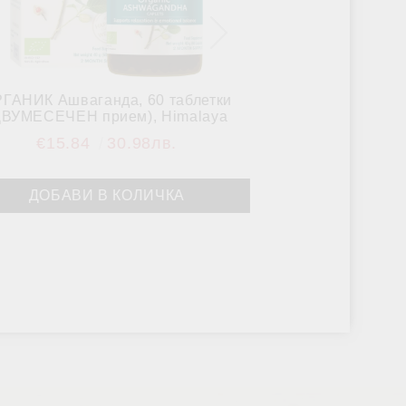
ГАНИК Ашваганда, 60 таблетки
Кофол Мед и Л
ДВУМЕСЕЧЕН прием), Himalaya
гърло, Charak
Wellness
€15.84
30.98лв.
€0.09
ВИЖ 