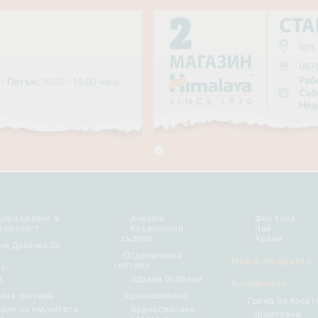
лен баланс &
Анемия
Фен зона
тентност
Кръвоносни
Чай
съдове
Храни
ни Добавки За
Отделителна
Нови продукти
система
ет
а
Здрави бъбреци
Козметика
елна система
Храносмилане
Грижа За Косат
ане на имунитета
Храносмилане
Шампоани