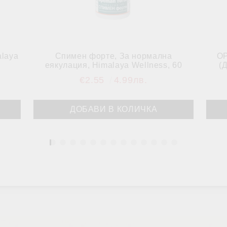
alaya
Спимен форте, За нормална
ОР
еякулация, Himalaya Wellness, 60
(
таблетки
€2.55
4.99лв.
1