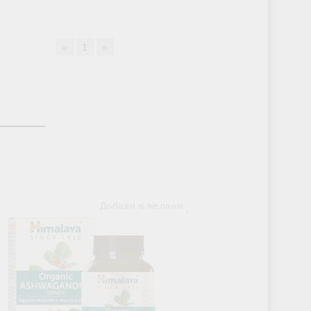
«
1
»
Добави в желани