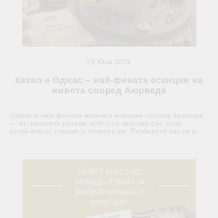
29 Юли 2026
Какво е Оджас – най-фината есенция на
живота според Аюрведа
Оджас е най-фината жизнена есенция според Аюрведа
— вътрешният резерв, който се свързва със сила,
устойчивост, сияние и спокоен ум. Разберете как се и...