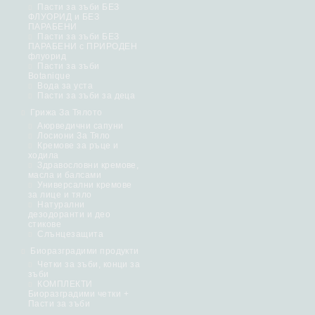
Пасти за зъби БЕЗ
ФЛУОРИД и БЕЗ
ПАРАБЕНИ
Пасти за зъби БЕЗ
ПАРАБЕНИ с ПРИРОДЕН
флуорид
Пасти за зъби
Botanique
Вода за уста
Пасти за зъби за деца
Грижа За Тялото
Аюрведични сапуни
Лосиони За Тяло
Кремове за ръце и
ходила
Здравословни кремове,
масла и балсами
Универсални кремове
за лице и тяло
Натурални
дезодоранти и део
стикове
Слънцезащита
Биоразградими продукти
Четки за зъби, конци за
зъби
КОМПЛЕКТИ
Биоразградими четки +
Пасти за зъби