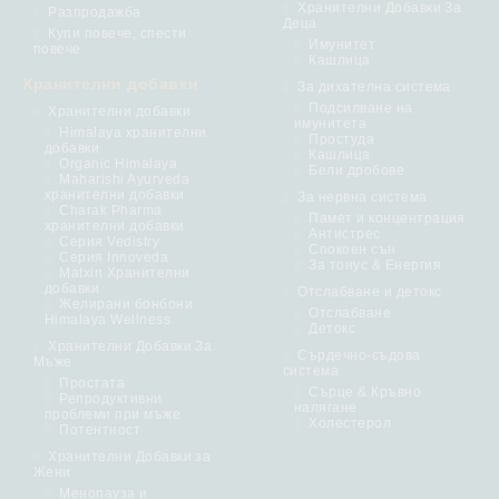
Хранителни Добавки За
Разпродажба
Деца
Купи повече, спести
Имунитет
повече
Кашлица
Хранителни добавки
За дихателна система
Подсилване на
Хранителни добавки
имунитета
Himalaya хранителни
Простуда
добавки
Кашлица
Organic Himalaya
Бели дробове
Maharishi Ayurveda
хранителни добавки
За нервна система
Charak Pharma
Памет и концентрация
хранителни добавки
Антистрес
Серия Vedistry
Спокоен сън
Серия Innoveda
За тонус & Енергия
Matxin Хранителни
добавки
Отслабване и детокс
Желирани бонбони
Отслабване
Himalaya Wellness
Детокс
Хранителни Добавки За
Сърдечно-съдова
Мъже
система
Простата
Сърце & Кръвно
Репродуктивни
налягане
проблеми при мъже
Холестерол
Потентност
Хранителни Добавки за
Жени
Менопауза и