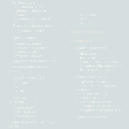
Остеопороза
Репродуктивни
проблеми при жени
Анемия
Фен зона
Кръвоносни съдове
Чай
Храни
Отделителна система
Здрави бъбреци
Нови продукти
Храносмилане
Козметика
Храносмилане
Газове и Киселини
Грижа За Косата
Черен дроб
Шампоани
Жлъчен мехур
Балсами
Добавки за стави и кости
Маски и масла за коса
Индийски билки на прах
За нормална кръвна
Билкови бои за коса
захар
Грижа За Лицето
Коса & Кожа & Очи
Кремове за лице
Зрение
Почистващи продукти
Коса
за лице
Кожа
Серуми за лице
Спрямо дошите в
Маски За Лице
Аюрведа
Балсами за устни
Специална грижа
Вата доша
Индийски билки на прах
Питта доша
Кафа Доша
Грижа за зъбите
ХРАНИ, НАПИТКИ, ФЕН
ЗОНА