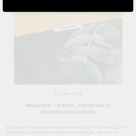
21 Юли 2026
Моринга – ползи, свойства и
противопоказания
Моринга е хранително растение с богат състав и дълга
история на употреба в Индия и Аюрведа. Листата ѝ