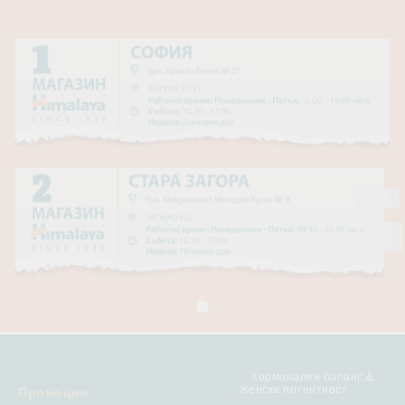
Хормонален баланс &
Женска потентност
Промоции