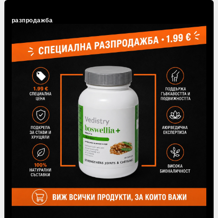
разпродажба
24 Юли 2026
Какво е Ама? Защо Аюрведа я смята за
основна причина за болестите?
Ама е едно от най-важните понятия в Аюрведа.
Разберете какво представлява, как се образува при
отслабен Агни и защо поддържането на добро
храносмилане...