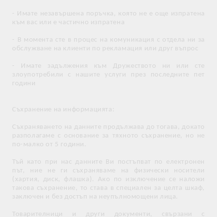
- Имате незавършена поръчка, която не е още изпратена
към вас или е частично изпратена
- В момента сте в процес на комуникация с отдела ни за
обслужване на клиенти по рекламация или друг въпрос
- Имате задължения към Дружеството ни или сте
злоупотребили с нашите услуги през последните пет
години
Съхранение на информацията:
Съхраняването на данните продължава до тогава, докато
разполагаме с основание за тяхното съхранение, но не
по-малко от 5 години.
Тъй като при нас данните Ви постъпват по електронен
път, ние не ги съхраняваме на физически носители
(хартия, диск, флашка). Ако по изключение се наложи
такова съхранение, то става в специален за целта шкаф,
заключен и без достъп на неупълномощени лица.
Товарителници и други документи, свързани с