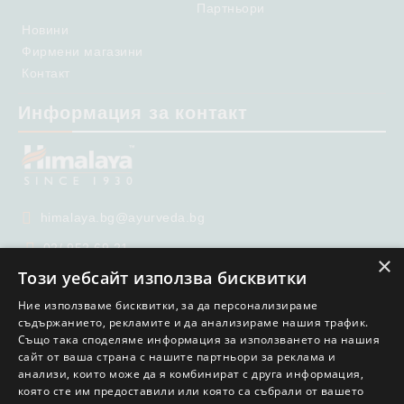
Партньори
Новини
Фирмени магазини
Контакт
Информация за контакт
himalaya.bg@ayurveda.bg
02/ 952 69 21
×
Този уебсайт използва бисквитки
02/ 951 65 99
Ние използваме бисквитки, за да персонализираме
съдържанието, рекламите и да анализираме нашия трафик.
Също така споделяме информация за използването на нашия
сайт от ваша страна с нашите партньори за реклама и
анализи, които може да я комбинират с друга информация,
която сте им предоставили или която са събрали от вашето