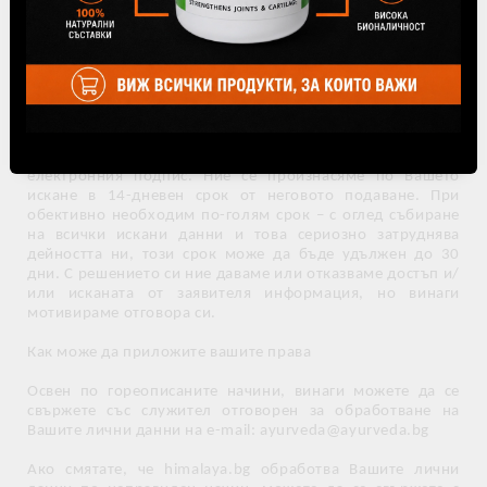
изясняване на въпроса. Разбира се, имате право да
подадете жалба пред Комисията за защита на личните
данни. След 25 май 2018 г. ще можете да подадете жалба
и пред регулаторен орган, в рамките на ЕС.
Заявленията за достъп до информация или за корекция
се подават лично или от изрично упълномощено от Вас
лице, чрез нотариално заверено пълномощно.
Заявление може да бъде отправено и по електронен път,
по реда на Закона за електронния документ и
електронния подпис. Ние се произнасяме по Вашето
искане в 14-дневен срок от неговото подаване. При
обективно необходим по-голям срок – с оглед събиране
на всички искани данни и това сериозно затруднява
дейността ни, този срок може да бъде удължен до 30
дни. С решението си ние даваме или отказваме достъп и/
или исканата от заявителя информация, но винаги
мотивираме отговора си.
Как може да приложите вашите права
Освен по гореописаните начини, винаги можете да се
свържете със служител отговорен за обработване на
Вашите лични данни на e-mail: ayurveda@ayurveda.bg
Ако смятате, че himalaya.bg обработва Вашите лични