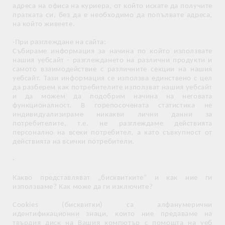
адреса на офиса на куриера, от който искате да получите
пратката си, без да е необходимо да попълвате адреса,
на който живеете.
·При разглеждане на сайта:
Събираме информация за начина по който използвате
нашия уебсайт - разглеждането на различни продукти и
самото взаимодействие с различните секции на нашия
уебсайт. Тази информация се използва единствено с цел
да разберем как потребителите използват нашия уебсайт
и да можем да подобрим начина на неговата
функционалност. В горепосочената статистика не
индивидуализираме никакви лични данни за
потребителите, т.е. не разглеждаме действията
персонално на всеки потребител, а като съвкупност от
действията на всички потребители.
·
Какво представляват „бисквитките“ и как ние ги
използваме? Как може да ги изключите?
Cookies (бисквитки) са алфанумерични
идентификационни знаци, които ние предаваме на
твърдия диск на Вашия компютър с помощта на уеб