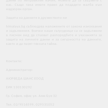
данни по неправилен начин, можете да се свържете с
нас. Също така имате право да подадете жалба към
надзорен орган.
Защита на данните в дружеството ни
himalaya.bg съблюдава наложените от закона изисквания
и задължения. Всички наши сътрудници са се задължили
в писмен вид да спазват разпоредбите и указанията за
защита на личните данни и за сигурността на данните,
както и да пазят тяхната тайна.
Контакти:
Администратор:
АЮРВЕДА ШАНС ЕООД
ЕИК 130130292
Гр. София, офис ул. Ами Буе 32
Тел. 02/9516599, 029531052