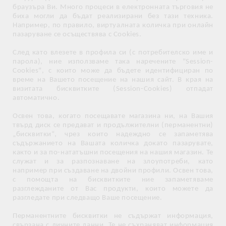
браузъра Ви. Много процеси в електронната търговия не
биха могли да бъдат реализирани без тази техника.
Например, по правило, виртуалната количка при онлайн
пазаруване се осъществява с Cookies.
След като влезете в профила си (с потребителско име и
парола), ние използваме така наречените "Session-
Cookies", с които може да бъдете идентифициран по
време на Вашето посещение на нашия сайт. В края на
визитата бисквитките (Session-Cookies) отпадат
автоматично.
Освен това, когато посещавате магазина ни, на Вашия
твърд диск се предават и продължителни (перманентни)
„бисквитки“, чрез които надеждно се запаметява
съдържанието на Вашата количка докато пазарувате,
както и за по-нататъшни посещения на нашия магазин. Те
служат и за разпознаване на злоупотреби, като
например при създаване на двойни профили. Освен това,
с помощта на бисквитките ние запаметяваме
разглежданите от Вас продукти, които можете да
разгледате при следващо Ваше посещение.
Перманентните бисквитки не съдържат информация,
свързана с личните данни. Те не съхраняват информация