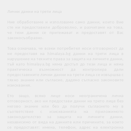
Лични данни на трети лица
Ние обработваме и използваме само данни, които Вие
сте ни предоставили доброволно, и разчитаме на това,
че тези данни се притежават и предоставят от Вас
законосъобразно.
Това означава, че всеки потребител носи отговорност да
не предоставя на himalaya.bg данни на трети лица в
нарушение на техните права за защита на личните данни,
тъй като himalaya.bg няма достъп до тези лица и няма
практическа възможност да контролира дали
предоставените лични данни на трети лица се извършва с
тяхно знание или съгласие, дадено съгласно законовите
изисквания.
Ето защо, всяко лице носи неограничена лична
отговорност, ако ни предостави данни на трето лице без
негово знание или без да получи съгласието му в
съответствие с изискванията на приложимото
законодателство за защита на личните данни,
независимо от вида на данните или причините, за които
се предоставят: имена, телефон, адрес на електронна