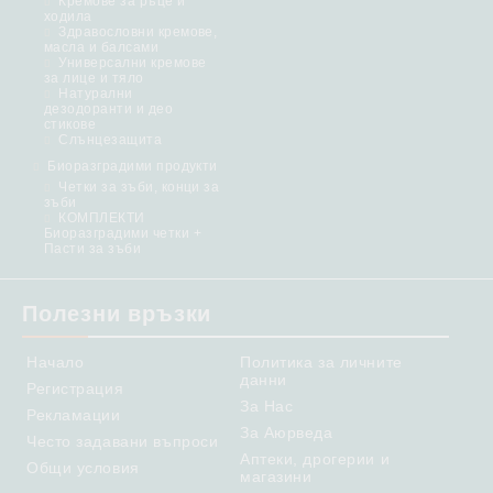
Кремове за ръце и
ходила
Здравословни кремове,
масла и балсами
Универсални кремове
за лице и тяло
Натурални
дезодоранти и део
стикове
Слънцезащита
Биоразградими продукти
Четки за зъби, конци за
зъби
КОМПЛЕКТИ
Биоразградими четки +
Пасти за зъби
Полезни връзки
Начало
Политика за личните
данни
Регистрация
За Нас
Рекламации
За Аюрведа
Често задавани въпроси
Аптеки, дрогерии и
Общи условия
магазини