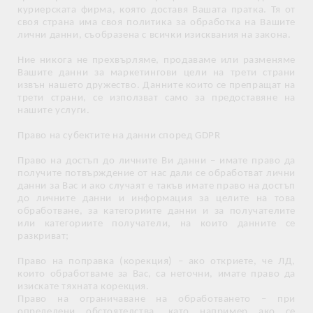
куриерската фирма, която доставя Вашата пратка. Тя от
своя страна има своя политика за обработка на Вашите
лични данни, съобразена с всички изисквания на закона.
Ние никога не прехвърляме, продаваме или разменяме
Вашите данни за маркетингови цели на трети страни
извън нашето дружество. Данните които се препращат на
трети страни, се използват само за предоставяне на
нашите услуги.
Право на субектите на данни според GDPR
Право на достъп до личните Ви данни – имате право да
получите потвърждение от нас дали се обработват лични
данни за Вас и ако случаят е такъв имате право на достъп
до личните данни и информация за целите на това
обработване, за категориите данни и за получателите
или категориите получатели, на които данните се
разкриват;
Право на поправка (корекция) – ако откриете, че ЛД,
които обработваме за Вас, са неточни, имате право да
изискате тяхната корекция.
Право на ограничаване на обработването – при
определени обстоятелства, като например ако се