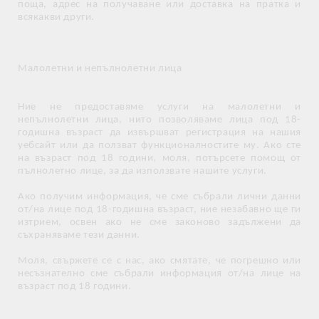
поща, адрес на получаване или доставка на пратка и
всякакви други.
Малолетни и непълнолетни лица
Ние не предоставяме услуги на малолетни и
непълнолетни лица, нито позволяваме лица под 18-
годишна възраст да извършват регистрация на нашия
уебсайт или да ползват функционалностите му. Ако сте
на възраст под 18 години, моля, потърсете помощ от
пълнолетно лице, за да използвате нашите услуги.
Ако получим информация, че сме събрали лични данни
от/на лице под 18-годишна възраст, ние незабавно ще ги
изтрием, освен ако не сме законово задължени да
съхраняваме тези данни.
Моля, свържете се с нас, ако смятате, че погрешно или
несъзнателно сме събрали информация от/на лице на
възраст под 18 години.