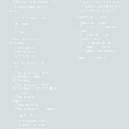
Добавки за стави и кости
Маски и масла за коса
Индийски билки на прах
За нормална кръвна
Билкови бои за коса
захар
Грижа За Лицето
Коса & Кожа & Очи
Кремове за лице
Зрение
Почистващи продукти
Коса
за лице
Кожа
Серуми за лице
Спрямо дошите в
Маски За Лице
Аюрведа
Балсами за устни
Специална грижа
Вата доша
Индийски билки на прах
Питта доша
Кафа Доша
Грижа за зъбите
ХРАНИ, НАПИТКИ, ФЕН
ЗОНА
Пасти за зъби БЕЗ
ФЛУОРИД и БЕЗ
ПАРАБЕНИ
Пасти за зъби БЕЗ
ПАРАБЕНИ с ПРИРОДЕН
флуорид
Пасти за зъби
Botanique
Вода за уста
Пасти за зъби за деца
Грижа За Тялото
Аюрведични сапуни
Лосиони За Тяло