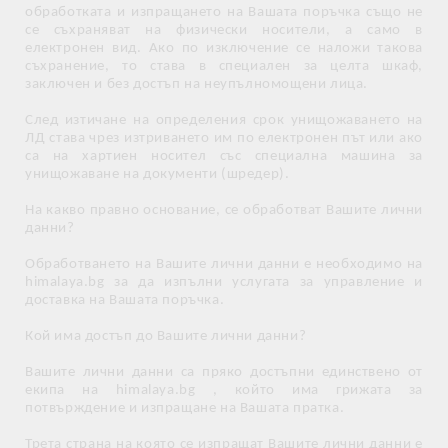
обработката и изпращането на Вашата поръчка също не
се съхраняват на физически носители, а само в
електронен вид. Ако по изключение се наложи такова
съхранение, то става в специален за целта шкаф,
заключен и без достъп на неупълномощени лица.
След изтичане на определения срок унищожаването на
ЛД става чрез изтриването им по електронен път или ако
са на хартиен носител със специална машина за
унищожаване на документи (шредер).
На какво правно основание, се обработват Вашите лични
данни?
Обработването на Вашите лични данни е необходимо на
himalaya.bg за да изпълни услугата за управление и
доставка на Вашата поръчка.
Кой има достъп до Вашите лични данни?
Вашите лични данни са пряко достъпни единствено от
екипа на himalaya.bg , който има грижата за
потвърждение и изпращане на Вашата пратка.
Трета страна на която се изпращат Вашите лични данни е