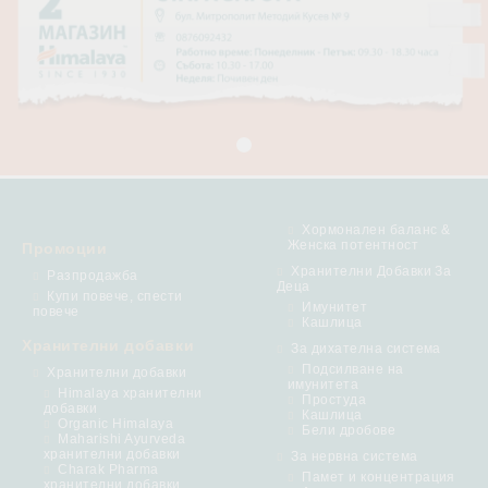
Хормонален баланс &
Женска потентност
Промоции
Хранителни Добавки За
Разпродажба
Деца
Купи повече, спести
Имунитет
повече
Кашлица
Хранителни добавки
За дихателна система
Подсилване на
Хранителни добавки
имунитета
Himalaya хранителни
Простуда
добавки
Кашлица
Organic Himalaya
Бели дробове
Maharishi Ayurveda
хранителни добавки
За нервна система
Charak Pharma
Памет и концентрация
хранителни добавки