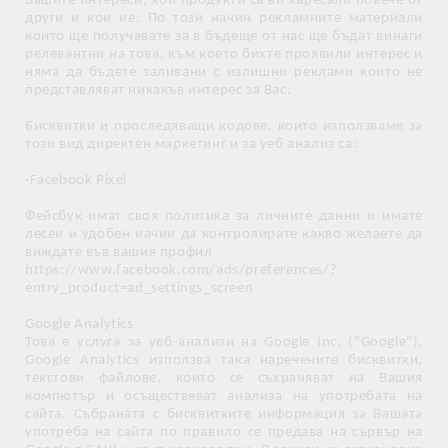
Вашите интереси, кои продукти са ви харесали повече от
други и кои не. По този начин рекламните материали
които ще получавате за в бъдеще от нас ще бъдат винаги
релевантни на това, към което бихте проявили интерес и
няма да бъдете заливани с излишни реклами които не
представляват никакъв интерес за Вас.
Бисквитки и проследяващи кодове, които използваме за
този вид директен маркетинг и за уеб анализ са:
·Facebook Pixel
Фейсбук имат своя политика за личните данни и имате
лесен и удобен начин да контролирате какво желаете да
виждате във вашия профил
https://www.facebook.com/ads/preferences/?
entry_product=ad_settings_screen
Google Analytics
Това е услуга за уеб-анализи на Google Inc. ("Google").
Google Analytics използва така наречените бисквитки,
текстови файлове, които се съхраняват на Вашия
компютър и осъществяват анализа на употребата на
сайта. Събраната с бисквитките информация за Вашата
употреба на сайта по правило се предава на сървър на