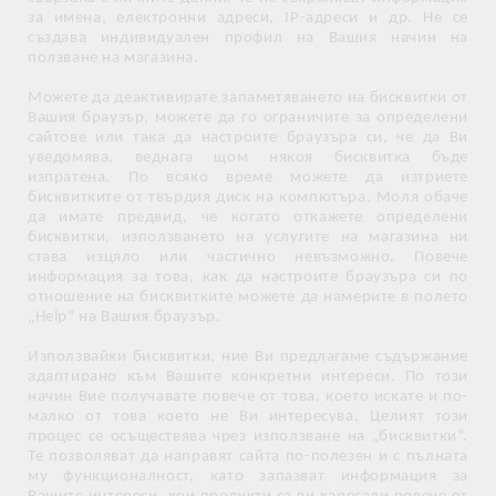
за имена, електронни адреси, IP-адреси и др. Не се
създава индивидуален профил на Вашия начин на
ползване на магазина.
Можете да деактивирате запаметяването на бисквитки от
Вашия браузър, можете да го ограничите за определени
сайтове или така да настроите браузъра си, че да Ви
уведомява, веднага щом някоя бисквитка бъде
изпратена. По всяко време можете да изтриете
бисквитките от твърдия диск на компютъра. Моля обаче
да имате предвид, че когато откажете определени
бисквитки, използването на услугите на магазина ни
става изцяло или частично невъзможно. Повече
информация за това, как да настроите браузъра си по
отношение на бисквитките можете да намерите в полето
„Help“ на Вашия браузър.
Използвайки бисквитки, ние Ви предлагаме съдържание
адаптирано към Вашите конкретни интереси. По този
начин Вие получавате повече от това, което искате и по-
малко от това което не Ви интересува. Целият този
процес се осъществява чрез използване на „бисквитки“.
Те позволяват да направят сайта по-полезен и с пълната
му функционалност, като запазват информация за