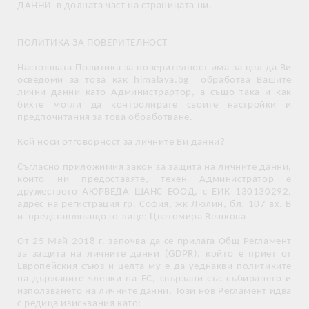
ДАННИ в долната част на страницата ни.
ПОЛИТИКА ЗА ПОВЕРИТЕЛНОСТ
Настоящата Политика за поверителност има за цел да Ви
осведоми за това как himalaya.bg обработва Вашите
лични данни като Администрартор, а също така и как
бихте могли да контролирате своите настройки и
предпочитания за това обработване.
Кой носи отговорност за личните Ви данни?
Съгласно приложимия закон за защита на личните данни,
които ни предоставяте, техен Администратор е
дружеството АЮРВЕДА ШАНС ЕООД, с ЕИК 130130292,
адрес на регистрация гр. София, жк Люлин, бл. 107 вх. В
и представляващо го лице: Цветомира Вешкова
От 25 Май 2018 г. започва да се прилага Общ Регламент
за защита на личните данни (GDPR), който е приет от
Европейския съюз и целта му е да уеднакви политиките
на държавите членки на ЕС, свързани със събирането и
използването на личните данни. Този нов Регламент идва
с редица изисквания като: