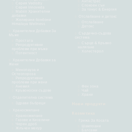
Антистрес
Серия Vedistry
Спокоен сън
Серия Innoveda
За тонус & Енергия
Matxin Хранителни
добавки
Отслабване и детокс
Желирани бонбони
Отслабване
Himalaya Wellness
Детокс
Хранителни Добавки За
Сърдечно-съдова
Мъже
система
Простата
Сърце & Кръвно
Репродуктивни
налягане
проблеми при мъже
Холестерол
Потентност
Хранителни Добавки за
Жени
Менопауза и
Остеопороза
Репродуктивни
проблеми при жени
Анемия
Фен зона
Кръвоносни съдове
Чай
Храни
Отделителна система
Здрави бъбреци
Нови продукти
Храносмилане
Козметика
Храносмилане
Газове и Киселини
Грижа За Косата
Черен дроб
Шампоани
Жлъчен мехур
Балсами