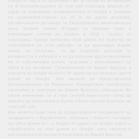
Google в САЩ и се съхранява там. В случаи на активиране
на IP-анонимизацията за тази уеб страница, Вашият IP-
адрес се съкращава предварително от Google в рамките
на държавите-членки на ЕС и на други държави,
ратифицирали договора за Европейската икономическа
зона. Вашият пълен IP-адрес се предава само в
извънредни случаи на сървър в САЩ , където се
съкращава. Google използва тези данни по поръчка на
собственика на този уебсайт, за да анализира Вашия
начин на ползване, за да подготви доклади за
активността в уебсайта и за да изпълни други възложени
му от собственика услуги, свързани с използването на
сайта и на интернет. Препратеният от Вашия браузър в
рамките на Google Analytics IP-адрес не се свързва с други
данни на Google. Вие можете да предотвратите
запаметяването на бисквитки посредством съответната
настройка в софтуера на Вашия браузър; обръщаме Ви
обаче внимание, че в този случай евентуално няма да
можете да използвате в пълен обхват всички функции на
този уеб сайт.
Вие можете също така да предотвратите предаването на
създадените с бисквитките, свързани с Вашето ползване
на сайта данни (в т. ч. Вашия IP-адрес) на Google, както и
обработката на тези данни от Google, като свалите и
инсталирате съответната приставка за Вашия браузър