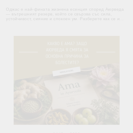
Оджас е най-фината жизнена есенция според Аюрведа
— вътрешният резерв, който се свързва със сила,
устойчивост, сияние и спокоен ум. Разберете как се и...