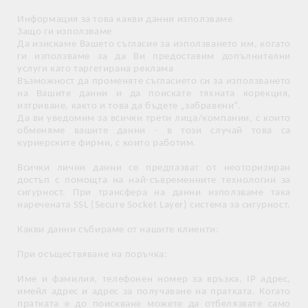
Информация за това какви данни използваме
Защо ги използваме
Да изискаме Вашето съгласие за използването им, когато
ги използваме за да Ви предоставим допълнителни
услуги като таргетирана реклама
Възможност да променяте съгласието си за използването
на Вашите данни и да поискате тяхната корекция,
изтриване, както и това да бъдете „забравени“.
Да ви уведомим за всички трети лица/компании, с които
обменяме вашите данни - в този случай това са
куриерските фирми, с които работим.
Всички лични данни се предпазват от неоторизиран
достъп с помощта на най-съвременните технологии за
сигурност. При трансфера на данни използваме така
наречената SSL (Secure Socket Layer) система за сигурност.
Какви данни събираме от нашите клиенти:
При осъществяване на поръчка:
Име и фамилия, телефонен номер за връзка, IP адрес,
имейл адрес и адрес за получаване на пратката. Когато
пратката е до поискване можете да отбелязвате само