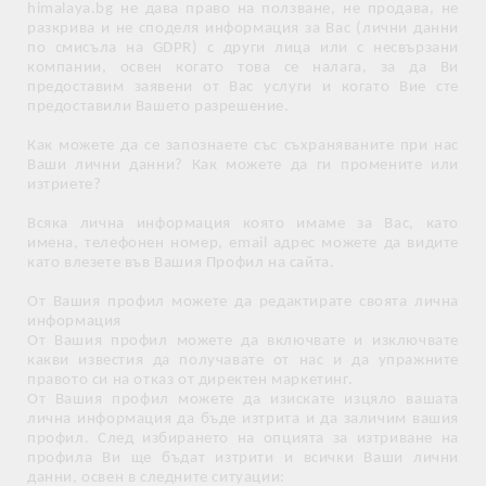
himalaya.bg не дава право на ползване, не продава, не
разкрива и не споделя информация за Вас (лични данни
по смисъла на GDPR) с други лица или с несвързани
компании, освен когато това се налага, за да Ви
предоставим заявени от Вас услуги и когато Вие сте
предоставили Вашето разрешение.
Как можете да се запознаете със съхраняваните при нас
Ваши лични данни? Как можете да ги промените или
изтриете?
Всяка лична информация която имаме за Вас, като
имена, телефонен номер, email адрес можете да видите
като влезете във Вашия Профил на сайта.
От Вашия профил можете да редактирате своята лична
информация
От Вашия профил можете да включвате и изключвате
какви известия да получавате от нас и да упражните
правото си на отказ от директен маркетинг.
От Вашия профил можете да изискате изцяло вашата
лична информация да бъде изтрита и да заличим вашия
профил. След избирането на опцията за изтриване на
профила Ви ще бъдат изтрити и всички Ваши лични
данни, освен в следните ситуации: