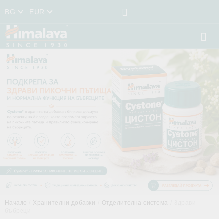
BG
EUR
Начало
Хранителни добавки
Отделителна система
Здрави
бъбреци