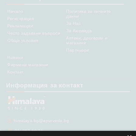
Начало
Политика за личните
данни
Регистрация
За Нас
Рекламации
За Аюрведа
Често задавани въпроси
Аптеки, дрогерии и
Общи условия
магазини
Партньори
Новини
Фирмени магазини
Контакт
Информация за контакт
himalaya.bg@ayurveda.bg
02/ 952 69 21