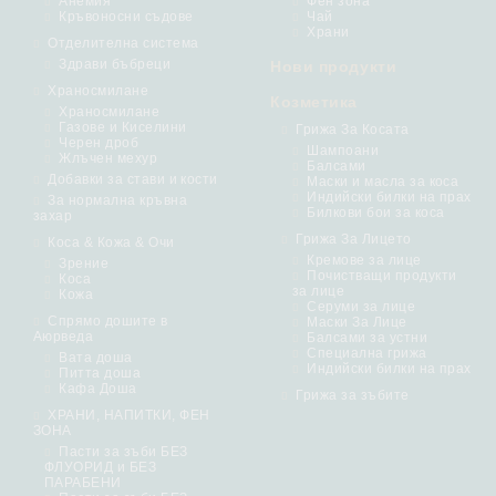
Анемия
Фен зона
Кръвоносни съдове
Чай
Храни
Отделителна система
Здрави бъбреци
Нови продукти
Храносмилане
Козметика
Храносмилане
Газове и Киселини
Грижа За Косата
Черен дроб
Шампоани
Жлъчен мехур
Балсами
Добавки за стави и кости
Маски и масла за коса
Индийски билки на прах
За нормална кръвна
Билкови бои за коса
захар
Грижа За Лицето
Коса & Кожа & Очи
Кремове за лице
Зрение
Почистващи продукти
Коса
за лице
Кожа
Серуми за лице
Спрямо дошите в
Маски За Лице
Аюрведа
Балсами за устни
Специална грижа
Вата доша
Индийски билки на прах
Питта доша
Кафа Доша
Грижа за зъбите
ХРАНИ, НАПИТКИ, ФЕН
ЗОНА
Пасти за зъби БЕЗ
ФЛУОРИД и БЕЗ
ПАРАБЕНИ