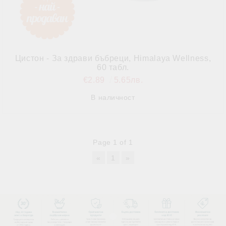
Цистон - За здрави бъбреци, Himalaya Wellness,
60 табл.
€2.89
5.65лв.
В наличност
Page 1 of 1
«
1
»