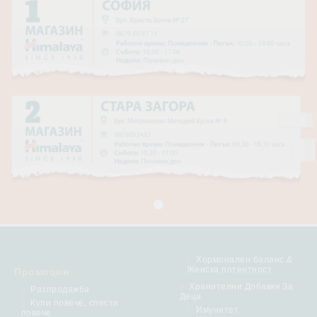
Хормонален баланс &
Женска потентност
Промоции
Хранителни Добавки За
Разпродажба
Деца
Купи повече, спести
Имунитет
повече