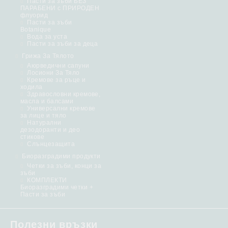
Пасти за зъби БЕЗ
ПАРАБЕНИ с ПРИРОДЕН
флуорид
Пасти за зъби
Botanique
Вода за уста
Пасти за зъби за деца
Грижа За Тялото
Аюрведични сапуни
Лосиони За Тяло
Кремове за ръце и
ходила
Здравословни кремове,
масла и балсами
Универсални кремове
за лице и тяло
Натурални
дезодоранти и део
стикове
Слънцезащита
Биоразградими продукти
Четки за зъби, конци за
зъби
КОМПЛЕКТИ
Биоразградими четки +
Пасти за зъби
Полезни връзки