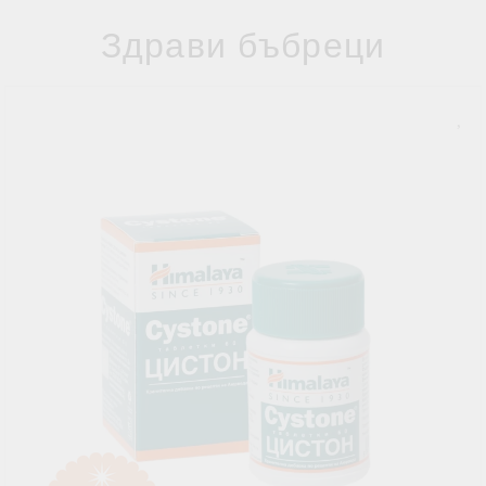
Здрави бъбреци