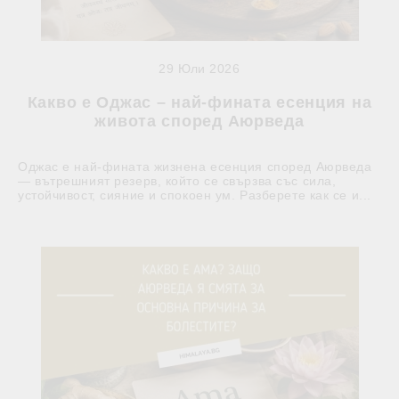
29 Юли 2026
Какво е Оджас – най-фината есенция на
живота според Аюрведа
Оджас е най-фината жизнена есенция според Аюрведа
— вътрешният резерв, който се свързва със сила,
устойчивост, сияние и спокоен ум. Разберете как се и...