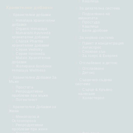
Кашлица
Хранителни добавки
За дихателна система
Подсилване на
Хранителни добавки
имунитета
Himalaya хранителни
Простуда
добавки
Кашлица
Organic Himalaya
Бели дробове
Maharishi Ayurveda
хранителни добавки
За нервна система
Charak Pharma
Памет и концентрация
хранителни добавки
Антистрес
Серия Vedistry
Спокоен сън
Серия Innoveda
За тонус & Енергия
Matxin Хранителни
добавки
Отслабване и детокс
Желирани бонбони
Отслабване
Himalaya Wellness
Детокс
Хранителни Добавки За
Сърдечно-съдова
Мъже
система
Простата
Сърце & Кръвно
Репродуктивни
налягане
проблеми при мъже
Холестерол
Потентност
Хранителни Добавки за
Жени
Менопауза и
Остеопороза
Репродуктивни
проблеми при жени