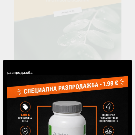
разпродажба
21 Юли 2026
Моринга – ползи, свойства и
противопоказания
Моринга е хранително растение с богат състав и дълга
история на употреба в Индия и Аюрведа. Листата ѝ
съдържат растителни белтъчини, фибри, витамини,...