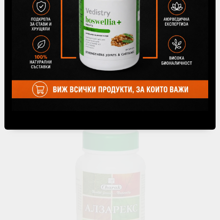
Аюрслим - За здравословно тегло, Himalaya Wellness,
60 капсули
€6.19
12.11лв.
В наличност