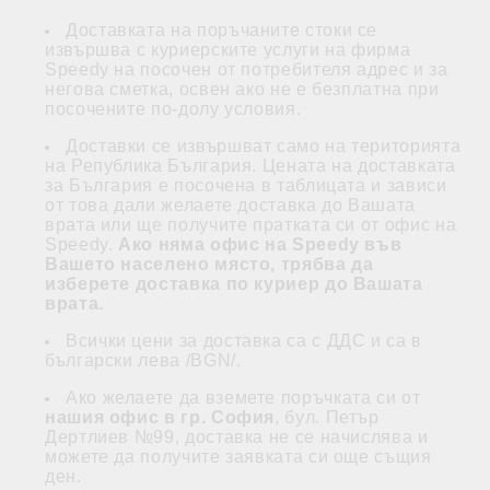
Доставката на поръчаните стоки се
извършва с куриерските услуги на фирма
Speedy на посочен от потребителя адрес и за
негова сметка, освен ако не е безплатна при
посочените по-долу условия.
Доставки се извършват само на територията
на Република България. Цената на доставката
за България е посочена в таблицата и зависи
от това дали желаете доставка до Вашата
врата или ще получите пратката си от офис на
Speedy.
Ако няма офис на Speedy във
Вашето населено място, трябва да
изберете доставка по куриер до Вашата
врата.
Всички цени за доставка са с ДДС и са в
български лева /BGN/.
Ако желаете да вземете поръчката си от
нашия офис в гр. София
, бул. Петър
Дертлиев №99, доставка не се начислява и
можете да получите заявката си още същия
ден.