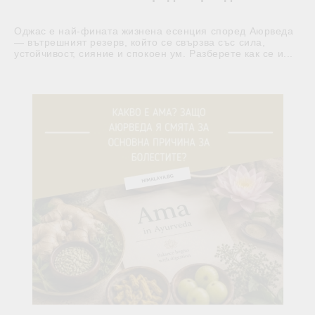
Оджас е най-фината жизнена есенция според Аюрведа
— вътрешният резерв, който се свързва със сила,
устойчивост, сияние и спокоен ум. Разберете как се и...