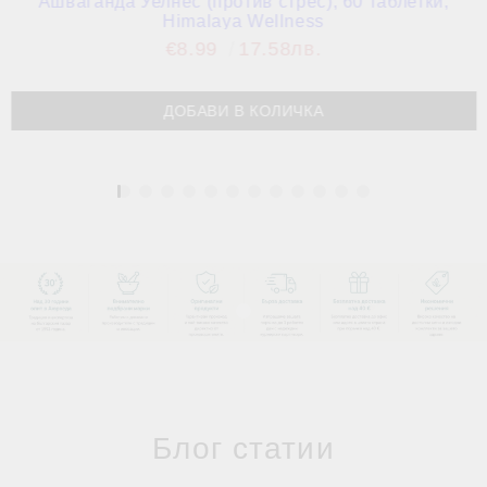
Ашваганда Уелнес (против стрес), 60 таблетки,
Himalaya Wellness
€8.99
17.58лв.
1
Блог статии