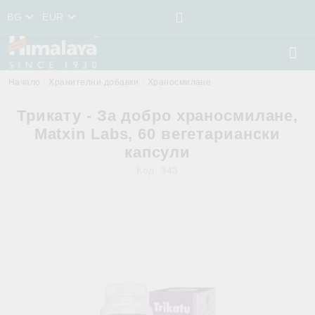
BG
EUR
Начало
Хранителни добавки
Храносмилане
Трикату - За добро храносмилане,
Matxin Labs, 60 вегетариански
капсули
Код:
343