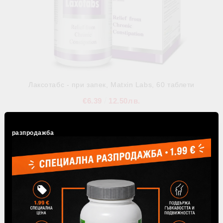
Лаксотабс - при запек, Matxin Labs, 60 таблети
€6.39
12.50лв.
В наличност
разпродажба