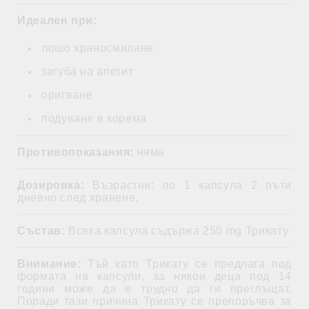
Идеален при:
лошо храносмилане
загуба на апетит
оригване
подуване в корема
Противопоказания:
няма
Дозировка:
Възрастни: по 1 капсула 2 пъти
дневно след хранене.
Състав:
Всяка капсула съдържа 250 mg Трикату
Внимание:
Тъй като Трикату се предлага под
формата на капсули, за някои деца под 14
години може да е трудно да ги преглъщат.
Поради тази причина Трикату се препоръчва за