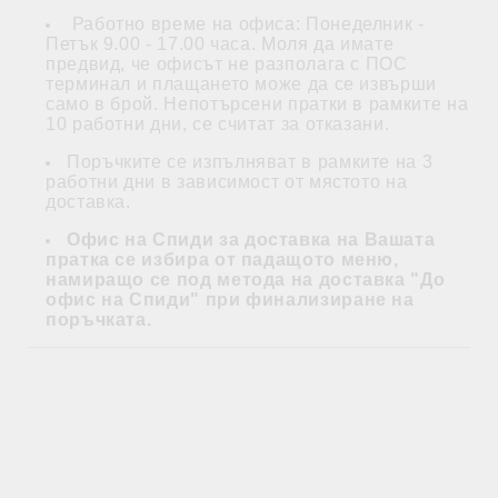
Работно време на офиса: Понеделник -
Петък 9.00 - 17.00 часа. Моля да имате
предвид, че офисът не разполага с ПОС
терминал и плащането може да се извърши
само в брой. Непотърсени пратки в рамките на
10 работни дни, се считат за отказани.
Поръчките се изпълняват в рамките на 3
работни дни в зависимост от мястото на
доставка.
Офис на Спиди за доставка на Вашата
пратка се избира от падащото меню,
намиращо се под метода на доставка "До
офис на Спиди" при финализиране на
поръчката.