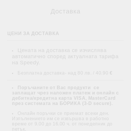
Доставка
ЦЕНИ ЗА ДОСТАВКА
Цената на доставка се изчислява
автоматично според актуалната тарифа
на Speedy.
Безплатна доставка- над 80 лв. / 40.90
€
Поръчаните от Вас продукти се
заплащат
чрез наложен платеж и
онлайн с
дебитна/кредитна карта VISA, MasterCard
през системата на БОРИКА (3-D secure)
.
Онлайн поръчки се приемат всеки ден.
Изпълнението им се извършва в работно
време от 9.00 до 16.00 ч. от понеделник до
петък.