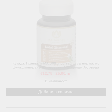
Кутадж Гханвати МА 800 х 60 табл., за нормално
функциониране на червата, Махариши Аюрведа
€12.78
25.00лв.
В наличност