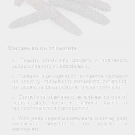
Основни ползи от билките
Трикату стимулира апетита и подпомага
здравословното храносмилане.
Пиперин и джинджерол, активните съставки
на Трикату, стимулират ензимната активност,
отговорна за здравословното храносмилане.
Стимулира отделянето на жлъчни сокове от
черния дроб, което е жизнено важно за
храносмилането и усвояването.
Успокоява храносмилателната система като
облекчава подуването на корема и
оригването.