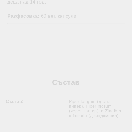
деца над 14 год.
Разфасовка:
60 вег. капсули
Състав
Състав:
Piper longum (дълъг
пипер), Piper nigrum
(черен пипер), и Zingiber
officinale (джинджифил)