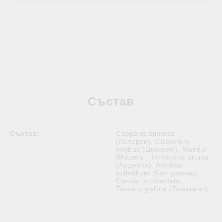
Състав
Състав:
Capparis spinosa
(Каперси), Cichorium
intybus (Цикория), Mandur
Bhasma , Terminalia arjuna
(Арджуна), Achillea
millefilium (Бял равнец),
Cassia occidentalis,
Tamarix gallica (Тамарикс)