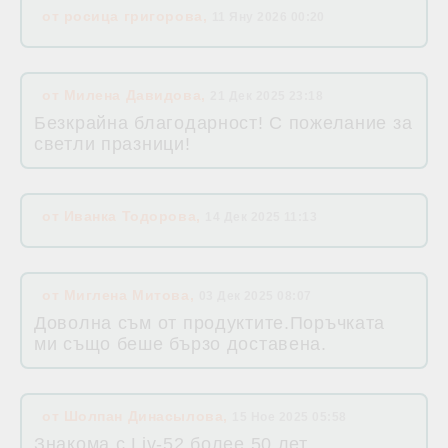
от
росица григорова
,
11 Яну 2026 00:20
от
Милена Давидова
,
21 Дек 2025 23:18
Безкрайна благодарност! С пожелание за
светли празници!
от
Иванка Тодорова
,
14 Дек 2025 11:13
от
Миглена Митова
,
03 Дек 2025 08:07
Доволна съм от продуктите.Поръчката
ми също беше бързо доставена.
от
Шолпан Динасылова
,
15 Ное 2025 05:58
Знакома с Liv-52 более 50 лет,