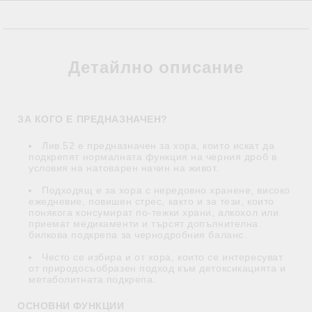
Детайлно описание
ЗА КОГО Е ПРЕДНАЗНАЧЕН?
Лив.52 е предназначен за хора, които искат да
подкрепят нормалната функция на черния дроб в
условия на натоварен начин на живот.
Подходящ е за хора с нередовно хранене, високо
ежедневие, повишен стрес, както и за тези, които
понякога консумират по-тежки храни, алкохол или
приемат медикаменти и търсят допълнителна
билкова подкрепа за чернодробния баланс.
Често се избира и от хора, които се интересуват
от природосъобразен подход към детоксикацията и
метаболитната подкрепа.
ОСНОВНИ ФУНКЦИИ