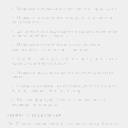
Подпомага нормалната функция на черния дроб
Подкрепя естествените процеси на пречистване
на организма
Допринася за поддържане на здравословни нива
на чернодробните ензими
Подпомага метаболизма на мазнините и
усвояването на хранителни вещества
Съдейства за поддържане на нормален апетит и
храносмилателен комфорт
Подкрепя възстановяването на чернодробните
клетки
Съдържа аюрведична комбинация от билки като
Каперс, Цикория, Бял равнец и др.
Билкова формула, базирана на класически
аюрведични принципи
УНИКАЛНИ ПРЕДИМСТВА
Лив.52 се отличава с комплексна аюрведична билкова