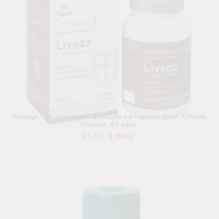
Ливеда - За нормална функция на черния дроб, Charak
Pharma, 60 капс.
€5.11
9.99лв.
В наличност