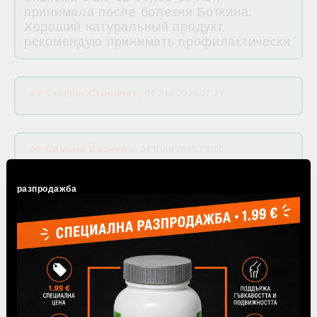
принимала после болезни Боткина.
Хороший натуральный продукт,
рекомендую принимать профилактически
от
Стефан Стоенчев
,
06 Авг 2025 07:47
от
Симона Йовчева
,
04 Юли 2025 09:00
разпродажба
от
Пламен Атанасов
,
30 Юни 2025 20:39
от
Адриана Георгиева
,
28 Юни 2025 00:24
от
Натали А.
,
04 Юни 2025 11:34