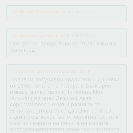
от
Иванка Тодорова
,
14 Яну 2025 22:15
от
Детелин Дамянов
,
09 Яну 2025 07:01
Прекрасен продукт ще се възползвам и
занапред
от
Пламен Дойчев
,
21 Дек 2024 15:09
Ползвам натурални хранителни добавки
от 1998г.когато на пазара в България
имаше малко марки(Hankintatukku-
Финландия чрез Лечител,Аква
сорс,Walmark-Чехия и разбира се
Himalaya group).Убеждавайки се през
годините,в качеството, ефективността и
съотношението на цените на вашите
продукти,използвам само тях.В момента,