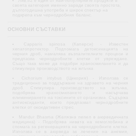
Лив.52 е един от най-популярните продукти в
своята категория именно заради своята простота,
дългогодишна употреба и широк спектър на
подкрепа към чернодробния баланс.
ОСНОВНИ СЪСТАВКИ
Capparis spinosa (Каперси) - Известен
хепатопротектор. Подпомага детоксикацията на
черния дроб, намалява възпалителните процеси и
предпазва чернодробните клетки от увреждане.
Също така може да подобри храносмилането и да
стимулира производството на жлъчка.
Cichorium intybus (Цикория) - Използва се
традиционно за поддържане на здравето на черния
дроб. Стимулира производството на жлъчка,
подобрява храносмилането и насърчава
елиминирането на токсините от организма. Съдържа
антиоксиданти, които предпазват чернодробните
клетки от оксидативен стрес.
Mandur Bhasma (Желязна пепел в аюрведичната
медицина) - Подобрява нивата на хемоглобина и
спомага за регенерацията на чернодробните клетки.
Използва се в аюрведа за лечение на анемия,