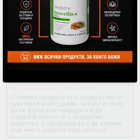
Отдавна оценявам продуктите на
марката Himalaya и бях много щастлив
да открия вашия магазин в София.
Обслужването и отношението към
клиентите от вашата компания са
прекрасни!
от
Красимир Костов
,
20 Апр 2025 10:22
от
Силвер Спасова
,
25 Яну 2025 00:12
С вашите продукти аз и съпругът ми се
чувстваме много добре. Хубаво е човек
да се върне към природата и да
подкрепи тялото си с натурални
вещества. Благодарим ви и ви желаем
още много доволни хора като нас.