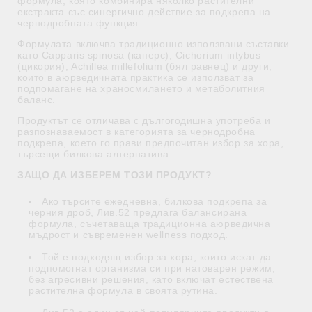
формула, която комбинира няколко растителни
екстракта със синергично действие за подкрепа на
чернодробната функция.
Формулата включва традиционно използвани съставки
като Capparis spinosa (каперс), Cichorium intybus
(цикория), Achillea millefolium (бял равнец) и други,
които в аюрведичната практика се използват за
подпомагане на храносмилането и метаболитния
баланс.
Продуктът се отличава с дългогодишна употреба и
разпознаваемост в категорията за чернодробна
подкрепа, което го прави предпочитан избор за хора,
търсещи билкова алтернатива.
ЗАЩО ДА ИЗБЕРЕМ ТОЗИ ПРОДУКТ?
Ако търсите ежедневна, билкова подкрепа за
черния дроб, Лив.52 предлага балансирана
формула, съчетаваща традиционна аюрведична
мъдрост и съвременен wellness подход.
Той е подходящ избор за хора, които искат да
подпомогнат организма си при натоварен режим,
без агресивни решения, като включат естествена
растителна формула в своята рутина.