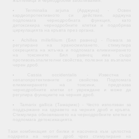
жълтеница и чернодробни заболявания.
Terminalia arjuna (Арджуна) - Освен
кардиопротективното си действие, арджуна
подпомага чернодробната функция, като
детоксикира чернодробните клетки и подобрява
циркулацията на кръвта през органа.
Achillea millefilium (Бял равнец) - Помага за
регулиране на храносмилането, стимулира
секрецията на жлъчка и подпомага елиминирането
на токсините. Бял равнец има също
противовъзпалителни свойства, полезни за възпален
черен дроб.
Cassia occidentalis - Известна с
хепатопротективните си свойства. Подпомага
елиминирането на токсини, предпазва
чернодробните клетки от увреждане и може да
регулира функциите на черния дроб.
Tamarix gallica (Тамарикс) - Често използван за
поддържане на здравето на черния дроб и кръвта.
Стимулира обновяването на чернодробните клетки и
подпомага детоксикацията.
Тази комбинация от билки е насочена към цялостна
подкрепа на черния дроб чрез стимулиране на