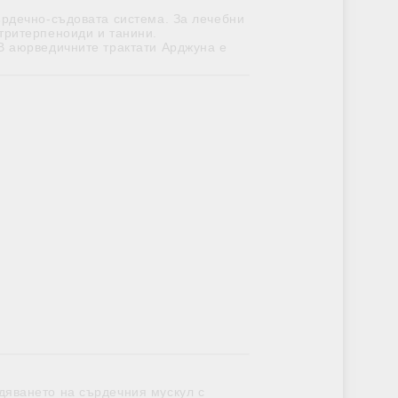
ърдечно-съдовата система. За лечебни
Жлъчен мехур
ОШИТЕ В АЮРВЕДА
ХРАНИ, НАПИТКИ, ФЕН ЗОНА
 тритерпеноиди и танини.
В аюрведичните трактати Арджуна е
Фен зона
Чай
Храни
дяването на сърдечния мускул с