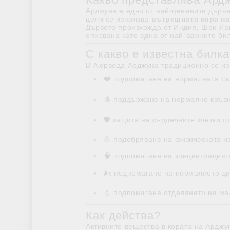
Himalaya Wellness
Арджуна е едно от най-ценените дърве
За тонус & Енергия
ДОБАВКИ ЗА СТАВИ И КОСТИ
ЗА НОРМАЛ
цели се използва
вътрешната кора н
Дървото произхожда от Индия, Шри Ла
описвана като една от най-важните би
С какво е известна билк
В Аюрведа Арджуна традиционно се из
❤️ подпомагане на нормалната с
🩸 поддържане на нормално кръвн
🛡️ защита на сърдечните клетки о
💪 подобряване на физическата и
🧠 подпомагане на концентрацият
🌬️ подпомагане на нормалното д
💧 подпомагане отделянето на м
Как действа?
Активните вещества в кората на Ардж