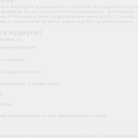
та в Аюрведа и традиционно се използва за поддържане на с
Кръвоносни съдове
НА КРЪВНА ЗАХАР
КОСА & КОЖА & ОЧИ
СПРЯМО Д
а дървото
, богата на естествени антиоксиданти, флавоноиди,
нка и Мианмар и може да достигне височина до 25–27 метра. 
лки за поддържане на силно сърце и добро кръвообращение.
Зрение
Вата доша
Коса
Питта доша
ата Арджуна?
Кожа
Кафа Доша
ползва за:
ърдечна функция;
о налягане;
т оксидативен стрес;
здръжливост и общия тонус;
а;
ишане;
алки бъбречни камъни при продължителен прием.
уна подпомагат нормалното кръвообращение, подобряват снаб