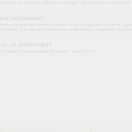
 защита на клетките. Именно поради това Арджуна е сред най
 изследвания?
ните аюрведични билки в областта на сърдечно-съдовото здра
че приемът ѝ може да подпомогне нормалната сърдечна функци
.
ти се използва?
класически аюрведични формули, сред които: