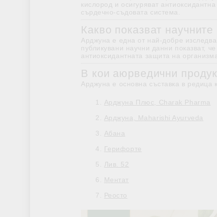
кислород и осигуряват антиоксидантна
сърдечно-съдовата система.
Какво показват научните
Арджуна е една от най-добре изследва
публикувани научни данни показват, 
антиоксидантната защита на организма
В кои аюрведични продук
Арджуна е основна съставка в редица 
Арджуна Плюс, Charak Pharma
Арджуна, Maharishi Ayurveda
Абана
Герифорте
Лив. 52
Ментат
Реосто