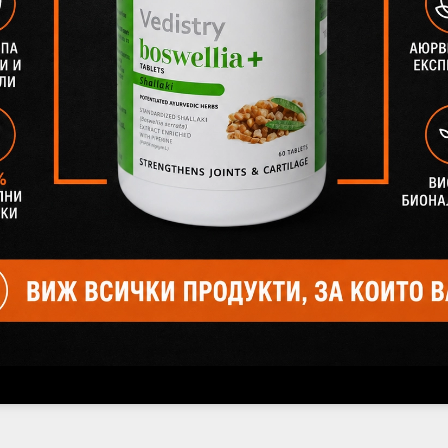
Популярни продукти
лани
Добави в желани
-72%