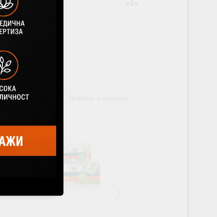
«
1
»
Добави в желани