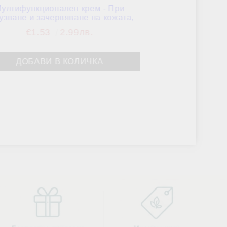
ултифункционален крем - При
Цистон - За здра
узване и зачервяване на кожата,
Wellnes
Himalaya Wellness, 20 g
€1.53
2.99лв.
€2.89