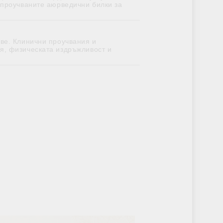
-проучваните аюрведични билки за
ве. Клинични проучвания и
я, физическата издръжливост и