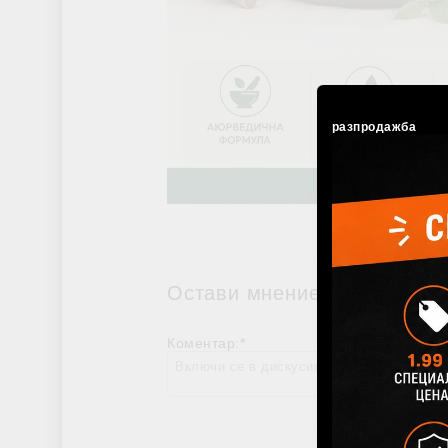
разпродажба
Остави мнение/коментар
Коментар:
*