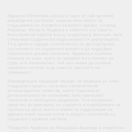
Арджуна (Terminalia arjuna) е едно от най-ценните
аюрведични растения, широко използвано за
поддържане на сърдечно-съдовото здраве. Според
Аюрведа, билката Арджуна е известна със своите
благоприятни ефекти върху сърдечната функция, като
стимулира сърдечната издръжливост и циркулацията.
Тя е ценена заради способността си да подобрява
състоянието на сърдечния мускул и да поддържа
нормалното кръвно налягане. Арджуна е особено
полезна за хора, които се намират в състояния на
стрес или напрежение, тъй като може да успокои
нервната система и да намали чувството на
тревожност.
Аюрведичната традиция твърди, че Арджуна не само
поддържа сърцето, но и има изключителни
антиоксидантни свойства, които подпомагат
детоксикацията на организма, като премахват
токсините и свободните радикали. Тя е натурално
средство за укрепване на съдовете и подобряване на
притока на кръв, което е важно за поддържане на
здравословен кръвен поток и общото състояние на
сърдечно-съдовата система.
Продуктът Арджуна на Махариши Аюрведа е изработен