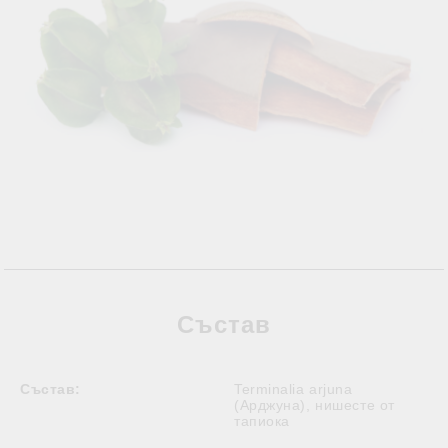
Състав
Състав:
Terminalia arjuna
(Арджуна), нишесте от
тапиока