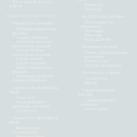
Купи повече, спести
Имунитет
повече
Кашлица
Хранителни добавки
За дихателна система
Подсилване на
Хранителни добавки
имунитета
Himalaya хранителни
Простуда
добавки
Кашлица
Organic Himalaya
Бели дробове
Maharishi Ayurveda
хранителни добавки
За нервна система
Charak Pharma
Памет и концентрация
хранителни добавки
Антистрес
Серия Vedistry
Спокоен сън
Серия Innoveda
За тонус & Енергия
Matxin Хранителни
добавки
Отслабване и детокс
Желирани бонбони
Отслабване
Himalaya Wellness
Детокс
Хранителни Добавки За
Сърдечно-съдова
Мъже
система
Простата
Сърце & Кръвно
Репродуктивни
налягане
проблеми при мъже
Холестерол
Потентност
Хранителни Добавки за
Жени
Менопауза и
Остеопороза
Репродуктивни