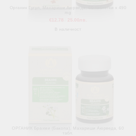
Органик Гугул, Махариши Аюрведа, 60 таблетки x 490
mg
€12.78
25.00лв.
В наличност
ОРГАНИК Брахми (Бакопа), Махариши Аюрведа, 60
табл.