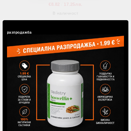
€8.82
17.25лв.
В наличност
разпродажба
Доставка
ЦЕНИ ЗА ДОСТАВКА
Цената на доставка се изчислява
автоматично според актуалната тарифа
на Speedy.
Безплатна доставка- над 80 лв. / 40.90
€