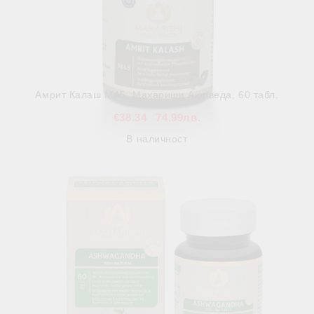
Амрит Калаш МА5, Махариши Аюрведа, 60 табл.
€38.34
74.99лв.
В наличност