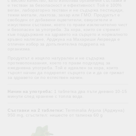
с високо качество, като използва органични съставки и
е тестван за безопасност и ефективност. Той е 100%
веган, лабораторно тестван и не съдържа пестициди,
тежки метали, лактоза, захар или ГМО. Продуктът е
свободен от добавени оцветители, овкусители и
изкуствени съставки, което го прави изключително чист
и безопасен за употреба. За хора, които се стремят
към поддържане на здравето на сърцето и нормалното
кръвно налягане, Арджуна на Махариши Аюрведа е
отличен избор за допълнителна подкрепа на
организма.
Продуктът е изцяло натурален и не съдържа
противопоказания, което го прави подходящ за
ежедневна употреба. Той е идеален за хора, които
търсят начин да подкрепят сърцето си и да се грижат
за здравето си по естествен начин.
Начин на употреба:
1 таблетка два пъти дневно 10-15
минути след хранене с топла вода.
Съставки на 2 таблетки:
Terminalia Arjuna (Арджуна)
950 mg, сгъстител: нишесте от тапиока 60 g