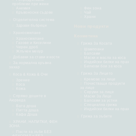
проблеми при жени
Анемия
Фен зона
Кръвоносни съдове
Чай
Храни
Отделителна система
Здрави бъбреци
Нови продукти
Храносмилане
Козметика
Храносмилане
Газове и Киселини
Грижа За Косата
Черен дроб
Шампоани
Жлъчен мехур
Балсами
Добавки за стави и кости
Маски и масла за коса
Индийски билки на прах
За нормална кръвна
Билкови бои за коса
захар
Грижа За Лицето
Коса & Кожа & Очи
Кремове за лице
Зрение
Почистващи продукти
Коса
за лице
Кожа
Серуми за лице
Спрямо дошите в
Маски За Лице
Аюрведа
Балсами за устни
Специална грижа
Вата доша
Индийски билки на прах
Питта доша
Кафа Доша
Грижа за зъбите
ХРАНИ, НАПИТКИ, ФЕН
ЗОНА
Пасти за зъби БЕЗ