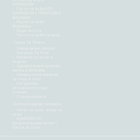
ФЛУОРИД и БЕЗ
ПАРАБЕНИ
Пасти за зъби БЕЗ
ПАРАБЕНИ с ПРИРОДЕН
флуорид
Пасти за зъби
Botanique
Вода за уста
Пасти за зъби за деца
Грижа За Тялото
Аюрведични сапуни
Лосиони За Тяло
Кремове за ръце и
ходила
Здравословни кремове,
масла и балсами
Универсални кремове
за лице и тяло
Натурални
дезодоранти и део
стикове
Слънцезащита
Биоразградими продукти
Четки за зъби, конци за
зъби
КОМПЛЕКТИ
Биоразградими четки +
Пасти за зъби