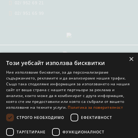
02/ 952 69 21
02/ 951 65 99
×
GDPR
Този уебсайт използва бисквитки
Нашият онлайн магазин е 100% съобразен с GDPR.
Ние използваме бисквитки, за да персонализираме
Прочетете нашата политика
съдържанието, рекламите и да анализираме нашия трафик.
Също така споделяме информация за използването на нашия
Моите лични данни
сайт от ваша страна с нашите партньори за реклама и
анализи, които може да я комбинират с друга информация,
която сте им предоставили или която са събрали от вашето
използване на техните услуги.
Политика за поверителност
СТРОГО НЕОБХОДИМО
ЕФЕКТИВНОСТ
© COPYRIGHT 2022. ОНЛАЙН МАГАЗИН ОТ SELITON
ТАРГЕТИРАНЕ
ФУНКЦИОНАЛНОСТ