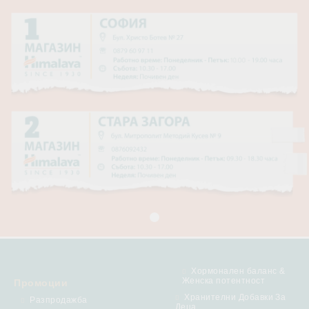
Хормонален баланс &
Женска потентност
Промоции
Хранителни Добавки За
Разпродажба
Деца