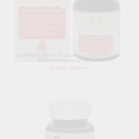
РАСАЯНА С ЖЕЛЯЗО (подмладяващо средство),
Махариши Аюрведа, 60 табл.
€14.82
28.99лв.
В наличност