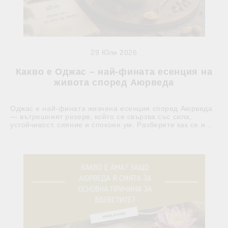
29 Юли 2026
Какво е Оджас – най-фината есенция на
живота според Аюрведа
Оджас е най-фината жизнена есенция според Аюрведа
— вътрешният резерв, който се свързва със сила,
устойчивост, сияние и спокоен ум. Разберете как се и...