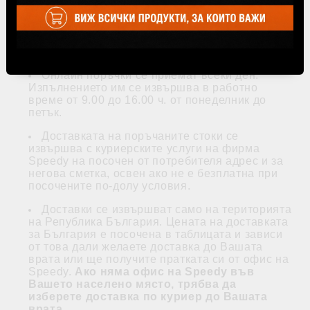
Поръчаните от Вас продукти се
заплащат
чрез наложен платеж и
онлайн с
дебитна/кредитна карта VISA, MasterCard
през системата на БОРИКА (3-D secure)
.
Онлайн поръчки се приемат всеки ден.
Изпълнението им се извършва в работно
време от 9.00 до 16.00 ч. от понеделник до
петък.
Доставката на поръчаните стоки се
извършва с куриерските услуги на фирма
Speedy на посочен от потребителя адрес и за
негова сметка, освен ако не е безплатна при
посочените по-долу условия.
Доставки се извършват само на територията
на Република България. Цената на доставката
за България е посочена в таблицата и зависи
от това дали желаете доставка до Вашата
врата или ще получите пратката си от офис на
Speedy.
Ако няма офис на Speedy във
Вашето населено място, трябва да
изберете доставка по куриер до Вашата
врата.