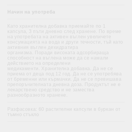
Начин на употреба
Като хранителна добавка приемайте по 1
капсула, 3 пъти дневно след хранене. По време
на употребата на активен въглен увеличете
консумацията на вода и други течности, тъй като
активния въглен дехидратира
организма. Поради високата адсорбираща
способност на въглена може да се намали
действието на определени
медикаменти. Хранителна добавка. Да не се
приема от деца под 12 год. Да не се употребява
от бременни или кърмачки. Да не се превишава
препоръчителната дневна доза. Продуктът не е
лекарствено средство и не замества
разнообразното хранене.
Разфасовка: 60 растителни капсули в буркан от
тъмно стъкло