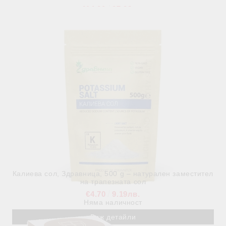
€14.00
27.38лв.
Няма наличност
Виж детайли
Калиева сол, Здравница, 500 g – натурален заместител
на трапезната сол
€4.70
9.19лв.
Няма наличност
Виж детайли