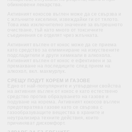
обикновени лекарства.
Активният кокосов въглен може да се свързва и
с жлъчните киселини, извеждайки ги от тялото.
Това има изключително значение за вътрешното
очистване, тъй като много от токсичните
съединения се отделят чрез жлъчката.
Активният въглен от кокос може да се приема
като средство за елиминиране на изкуствените
подсладители и други химикали в алкохола.
Активният въглен от кокос е ефективен и за
премахване на последиците след прием на
алкохол, вкл. махмурлук.
СРЕЩУ ПОДУТ КОРЕМ И ГАЗОВЕ
Едно от най-популярните и утвърдени свойства
на активния въглен от кокос е като естествено
средство против образуването на газове и
подуване на корема. Активният кокосов въглен
предотвратява газове като се свързва с
газообразуващите вещества в храните и
неутрализира техните действия, които
причиняват дискомфорт.