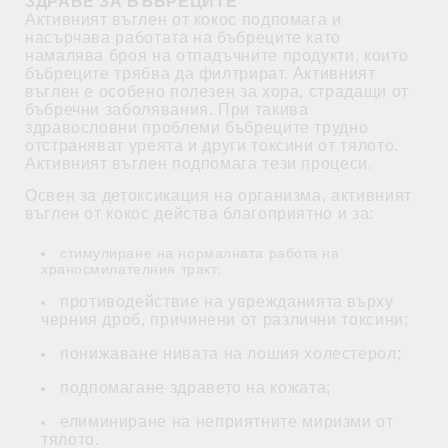
ЗДРАВЕ ЗА БЪБРЕЦИТЕ
Активният въглен от кокос подпомага и
насърчава работата на бъбреците като
намалява броя на отпадъчните продукти, които
бъбреците трябва да филтрират. Активният
въглен е особено полезен за хора, страдащи от
бъбречни заболявания. При такива
здравословни проблеми бъбреците трудно
отстраняват уреята и други токсини от тялото.
Активният въглен подпомага тези процеси.
Освен за детоксикация на организма, активният
въглен от кокос действа благоприятно и за:
стимулиране на нормалната работа на
храносмилателния тракт;
противодействие на уврежданията върху
черния дроб, причинени от различни токсини;
понижаване нивата на лошия холестерол;
подпомагане здравето на кожата;
елиминиране на неприятните миризми от
тялото.