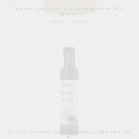
Псилиум Хуск, люспи от индийски живовляк, 150 г,
Здравница
€5.30
10.37лв.
В наличност
Масло от бял трън, студено пресовано, Здравница, 250
ml