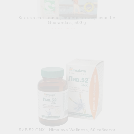
Келтска сол - фина, естествено изсушена, Le
Guérandais, 500 g
€4.04
7.90лв.
Няма наличност
Виж детайли
ЛИВ.52 GNX , Himalaya Wellness, 60 таблетки