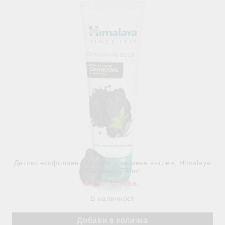
Детокс ексфолиант за лице с активен въглен, Himalaya
Wellness, 75 ml
€3.06
5.98лв.
В наличност