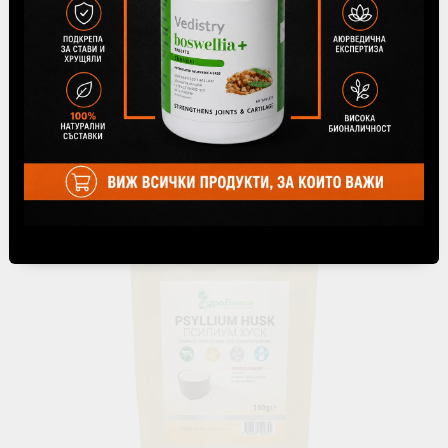
Масло от риган, натурално, Здравница, 50 ml
€8.69
17.00лв.
Няма наличност
Виж детайли