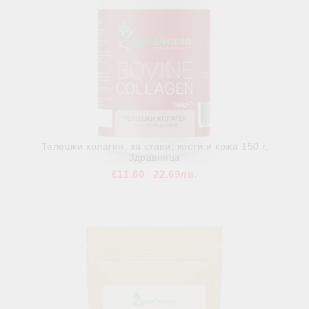
Телешки колаген, за стави, кости и кожа 150 г,
Здравница
€11.60
22.69лв.
В наличност