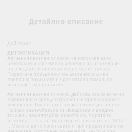
Детайлно описание
Действие:
ДЕТОКСИКАЦИЯ
Активният въглен от кокос се използва като
безопасно и ефективно решение за извеждане
на вредните и ненужни вещества от тялото.
Порестата повърхност на активния въглен
привлича токисните и чрез негова помощ се
изхвърлят от организма.
Активният въглен от кокос действа изключително
ефективно и срещу натравяне и предозиране с
лекарства. Това е така, защото може да свърже
голямо разнообразие от лекарства и вредни
токсини, намалявайки ефекта им. Хората го
използват като антидот още от началото на 1800
г. Можете да го използвате и при предозиране на
лекарства, отпускани по рецепта, както и при