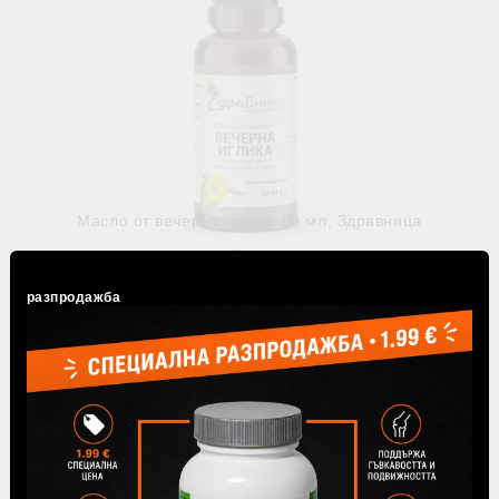
Масло от вечерна иглика 50 мл, Здравница
€7.93
15.51лв.
Няма наличност
разпродажба
Виж детайли