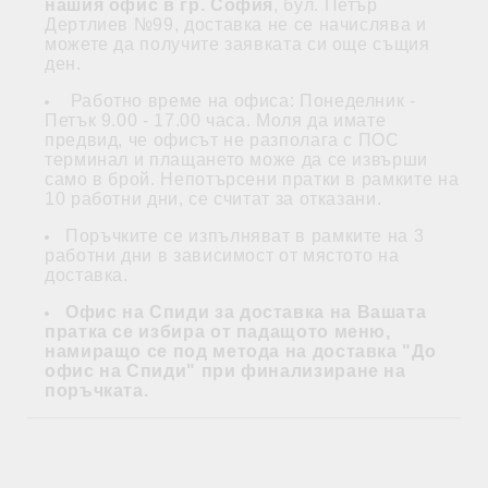
нашия офис в гр. София
, бул. Петър
Дертлиев №99, доставка не се начислява и
можете да получите заявката си още същия
ден.
Работно време на офиса: Понеделник -
Петък 9.00 - 17.00 часа. Моля да имате
предвид, че офисът не разполага с ПОС
терминал и плащането може да се извърши
само в брой. Непотърсени пратки в рамките на
10 работни дни, се считат за отказани.
Поръчките се изпълняват в рамките на 3
работни дни в зависимост от мястото на
доставка.
Офис на Спиди за доставка на Вашата
пратка се избира от падащото меню,
намиращо се под метода на доставка "До
офис на Спиди" при финализиране на
поръчката.