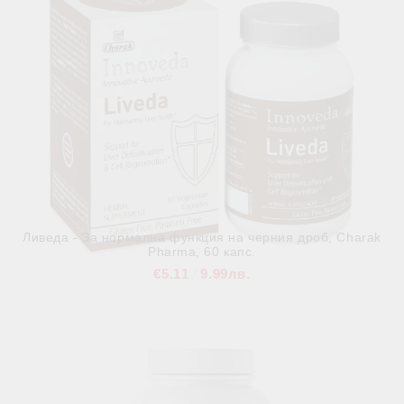
Ливеда - За нормална функция на черния дроб, Charak
Pharma, 60 капс.
€5.11
9.99лв.
В наличност