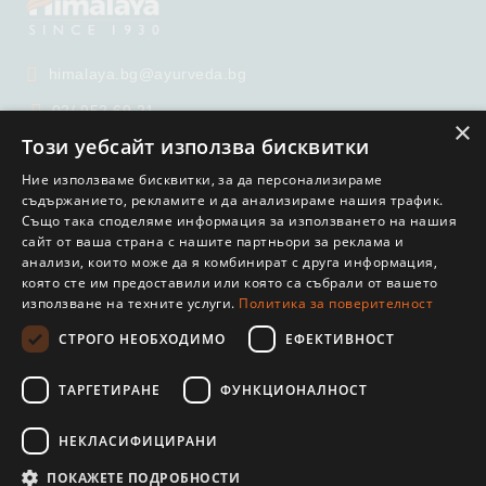
himalaya.bg@ayurveda.bg
02/ 952 69 21
×
Този уебсайт използва бисквитки
02/ 951 65 99
Ние използваме бисквитки, за да персонализираме
съдържанието, рекламите и да анализираме нашия трафик.
Също така споделяме информация за използването на нашия
сайт от ваша страна с нашите партньори за реклама и
анализи, които може да я комбинират с друга информация,
която сте им предоставили или която са събрали от вашето
използване на техните услуги.
Политика за поверителност
GDPR
СТРОГО НЕОБХОДИМО
ЕФЕКТИВНОСТ
Нашият онлайн магазин е 100% съобразен с GDPR.
Прочетете нашата политика
ТАРГЕТИРАНЕ
ФУНКЦИОНАЛНОСТ
Моите лични данни
НЕКЛАСИФИЦИРАНИ
ПОКАЖЕТЕ ПОДРОБНОСТИ