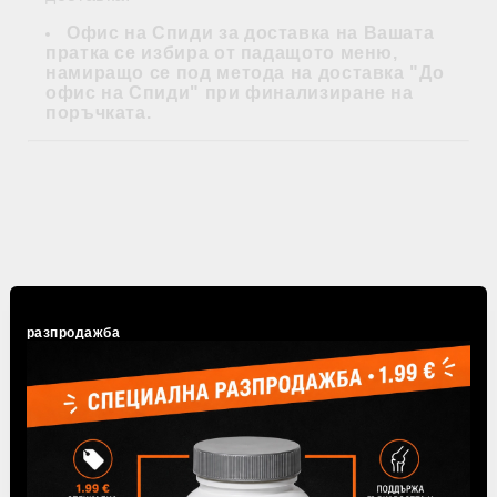
Офис на Спиди за доставка на Вашата
пратка се избира от падащото меню,
намиращо се под метода на доставка "До
офис на Спиди" при финализиране на
поръчката.
Tweet
Share
разпродажба