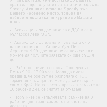
от това дали желаете доставка до Вашата
врата или ще получите пратката си от офис на
Speedy.
Ако няма офис на Speedy във
Вашето населено място, трябва да
изберете доставка по куриер до Вашата
врата.
Всички цени за доставка са с ДДС и са в
български лева /BGN/.
Ако желаете да вземете поръчката си от
нашия офис в гр. София
, бул. Петър
Дертлиев №99, доставка не се начислява и
можете да получите заявката си още същия
ден.
Работно време на офиса: Понеделник -
Петък 9.00 - 17.00 часа. Моля да имате
предвид, че офисът не разполага с ПОС
терминал и плащането може да се извърши
само в брой. Непотърсени пратки в рамките на
10 работни дни, се считат за отказани.
Поръчките се изпълняват в рамките на 3
работни дни в зависимост от мястото на
доставка.