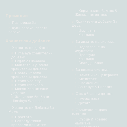
Хормонален баланс &
Женска потентност
Промоции
Хранителни Добавки За
Разпродажба
Деца
Купи повече, спести
Имунитет
повече
Кашлица
Хранителни добавки
За дихателна система
Подсилване на
Хранителни добавки
имунитета
Himalaya хранителни
Простуда
добавки
Кашлица
Organic Himalaya
Бели дробове
Maharishi Ayurveda
хранителни добавки
За нервна система
Charak Pharma
Памет и концентрация
хранителни добавки
Антистрес
Серия Vedistry
Спокоен сън
Серия Innoveda
За тонус & Енергия
Matxin Хранителни
добавки
Отслабване и детокс
Желирани бонбони
Отслабване
Himalaya Wellness
Детокс
Хранителни Добавки За
Сърдечно-съдова
Мъже
система
Простата
Сърце & Кръвно
Репродуктивни
налягане
проблеми при мъже