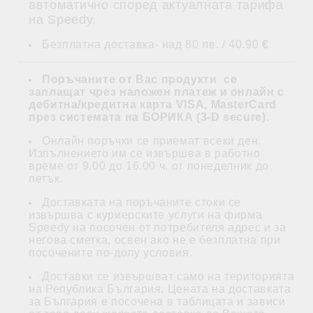
автоматично според актуалната тарифа
на Speedy.
Безплатна доставка- над 80 лв. / 40.90
€
Поръчаните от Вас продукти се
заплащат
чрез наложен платеж и
онлайн с
дебитна/кредитна карта VISA, MasterCard
през системата на БОРИКА (3-D secure)
.
Онлайн поръчки се приемат всеки ден.
Изпълнението им се извършва в работно
време от 9.00 до 16.00 ч. от понеделник до
петък.
Доставката на поръчаните стоки се
извършва с куриерските услуги на фирма
Speedy на посочен от потребителя адрес и за
негова сметка, освен ако не е безплатна при
посочените по-долу условия.
Доставки се извършват само на територията
на Република България. Цената на доставката
за България е посочена в таблицата и зависи