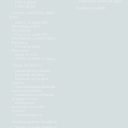
Индийски билки на прах
Питта доша
Кафа Доша
Грижа за зъбите
ХРАНИ, НАПИТКИ, ФЕН
ЗОНА
Пасти за зъби БЕЗ
ФЛУОРИД и БЕЗ
ПАРАБЕНИ
Пасти за зъби БЕЗ
ПАРАБЕНИ с ПРИРОДЕН
флуорид
Пасти за зъби
Botanique
Вода за уста
Пасти за зъби за деца
Грижа За Тялото
Аюрведични сапуни
Лосиони За Тяло
Кремове за ръце и
ходила
Здравословни кремове,
масла и балсами
Универсални кремове
за лице и тяло
Натурални
дезодоранти и део
стикове
Слънцезащита
Биоразградими продукти
Четки за зъби, конци за