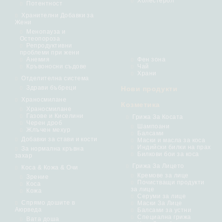
Холестерол
Потентност
Хранителни Добавки за
Жени
Менопауза и
Остеопороза
Репродуктивни
проблеми при жени
Анемия
Фен зона
Кръвоносни съдове
Чай
Храни
Отделителна система
Здрави бъбреци
Нови продукти
Храносмилане
Козметика
Храносмилане
Газове и Киселини
Грижа За Косата
Черен дроб
Шампоани
Жлъчен мехур
Балсами
Добавки за стави и кости
Маски и масла за коса
Индийски билки на прах
За нормална кръвна
Билкови бои за коса
захар
Грижа За Лицето
Коса & Кожа & Очи
Кремове за лице
Зрение
Почистващи продукти
Коса
за лице
Кожа
Серуми за лице
Спрямо дошите в
Маски За Лице
Аюрведа
Балсами за устни
Специална грижа
Вата доша