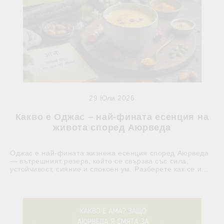
29 Юли 2026
Какво е Оджас – най-фината есенция на
живота според Аюрведа
Оджас е най-фината жизнена есенция според Аюрведа
— вътрешният резерв, който се свързва със сила,
устойчивост, сияние и спокоен ум. Разберете как се и...