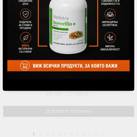
Популярни продукти
Ашваганда Уелнес (против стрес), 60 таблетки,
Himalaya Wellness
€8.99
17.58лв.
1