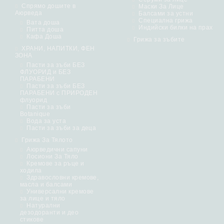
Спрямо дошите в
Маски За Лице
Аюрведа
Балсами за устни
Специална грижа
Вата доша
Индийски билки на прах
Питта доша
Кафа Доша
Грижа за зъбите
ХРАНИ, НАПИТКИ, ФЕН
ЗОНА
Пасти за зъби БЕЗ
ФЛУОРИД и БЕЗ
ПАРАБЕНИ
Пасти за зъби БЕЗ
ПАРАБЕНИ с ПРИРОДЕН
флуорид
Пасти за зъби
Botanique
Вода за уста
Пасти за зъби за деца
Грижа За Тялото
Аюрведични сапуни
Лосиони За Тяло
Кремове за ръце и
ходила
Здравословни кремове,
масла и балсами
Универсални кремове
за лице и тяло
Натурални
дезодоранти и део
стикове