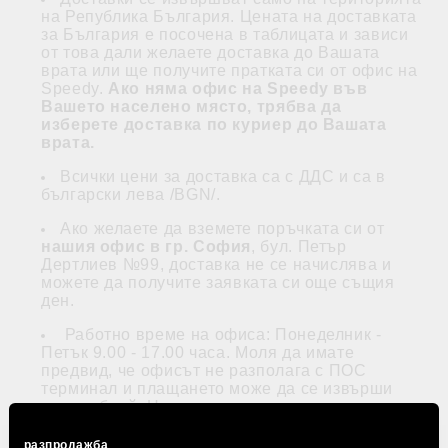
на Република България. Цената на доставката
за България е посочена в таблицата и зависи
от това дали желаете доставка до Вашата
врата или ще получите пратката си от офис на
Speedy.
Ако няма офис на Speedy във
Вашето населено място, трябва да
изберете доставка по куриер до Вашата
врата.
Всички цени за доставка са с ДДС и са в
български лева /BGN/.
Ако желаете да вземете поръчката си от
нашия офис в гр. София
, бул. Петър
Дертлиев №99, доставка не се начислява и
можете да получите заявката си още същия
ден.
Работно време на офиса: Понеделник -
Петък 9.00 - 17.00 часа. Моля да имате
предвид, че офисът не разполага с ПОС
терминал и плащането може да се извърши
само в брой. Непотърсени пратки в рамките на
10 работни дни, се считат за отказани.
разпродажба