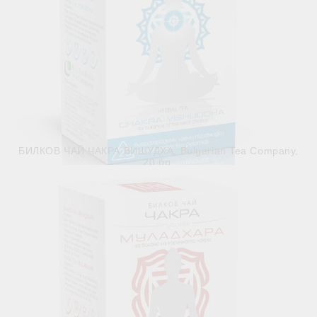
БИЛКОВ ЧАЙ ЧАКРА ВИШУДХА, Bulgarian Tea Company,
20 бр.
€3.99
7.80лв.
Няма наличност
Виж детайли