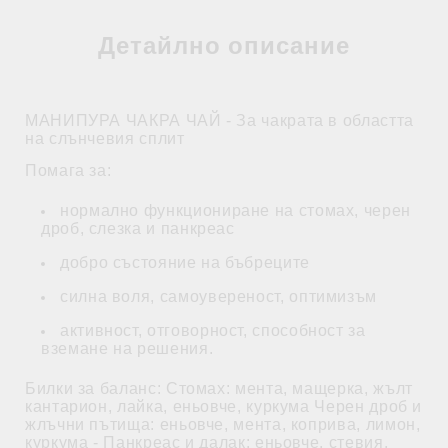
Детайлно описание
МАНИПУРА ЧАКРА ЧАЙ - За чакрата в областта
на слънчевия сплит
Помага за:
нормално функциониране на стомах, черен
дроб, слезка и панкреас
добро състояние на бъбреците
силна воля, самоувереност, оптимизъм
активност, отговорност, способност за
вземане на решения.
Билки за баланс: Стомах: мента, мащерка, жълт
кантарион, лайка, еньовче, куркума Черен дроб и
жлъчни пътища: еньовче, мента, коприва, лимон,
куркума - Панкреас и далак: еньовче, стевия,