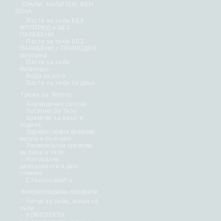
ХРАНИ, НАПИТКИ, ФЕН
ЗОНА
Пасти за зъби БЕЗ
ФЛУОРИД и БЕЗ
ПАРАБЕНИ
Пасти за зъби БЕЗ
ПАРАБЕНИ с ПРИРОДЕН
флуорид
Пасти за зъби
Botanique
Вода за уста
Пасти за зъби за деца
Грижа За Тялото
Аюрведични сапуни
Лосиони За Тяло
Кремове за ръце и
ходила
Здравословни кремове,
масла и балсами
Универсални кремове
за лице и тяло
Натурални
дезодоранти и део
стикове
Слънцезащита
Биоразградими продукти
Четки за зъби, конци за
зъби
КОМПЛЕКТИ