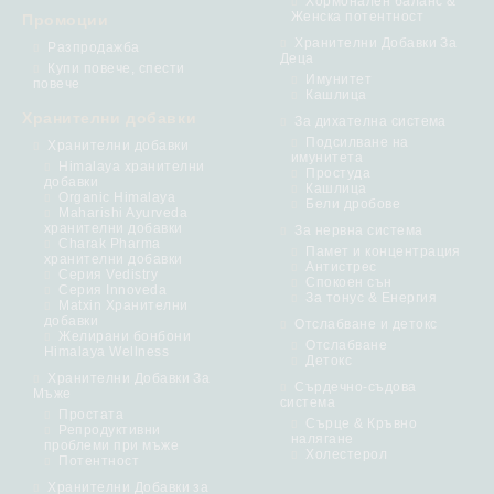
Хормонален баланс &
Женска потентност
Промоции
Хранителни Добавки За
Разпродажба
Деца
Купи повече, спести
Имунитет
повече
Кашлица
Хранителни добавки
За дихателна система
Подсилване на
Хранителни добавки
имунитета
Himalaya хранителни
Простуда
добавки
Кашлица
Organic Himalaya
Бели дробове
Maharishi Ayurveda
хранителни добавки
За нервна система
Charak Pharma
Памет и концентрация
хранителни добавки
Антистрес
Серия Vedistry
Спокоен сън
Серия Innoveda
За тонус & Енергия
Matxin Хранителни
добавки
Отслабване и детокс
Желирани бонбони
Отслабване
Himalaya Wellness
Детокс
Хранителни Добавки За
Сърдечно-съдова
Мъже
система
Простата
Сърце & Кръвно
Репродуктивни
налягане
проблеми при мъже
Холестерол
Потентност
Хранителни Добавки за