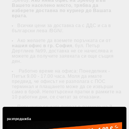
Speedy.
Ако няма офис на Speedy във
Вашето населено място, трябва да
изберете доставка по куриер до Вашата
врата.
Всички цени за доставка са с ДДС и са в
български лева /BGN/.
Ако желаете да вземете поръчката си от
нашия офис в гр. София
, бул. Петър
Дертлиев №99, доставка не се начислява и
можете да получите заявката си още същия
ден.
Работно време на офиса: Понеделник -
Петък 9.00 - 17.00 часа. Моля да имате
предвид, че офисът не разполага с ПОС
терминал и плащането може да се извърши
само в брой. Непотърсени пратки в рамките на
10 работни дни, се считат за отказани.
Поръчките се изпълняват в рамките на 3
работни дни в зависимост от мястото на
доставка.
разпродажба
Офис на Спиди за доставка на Вашата