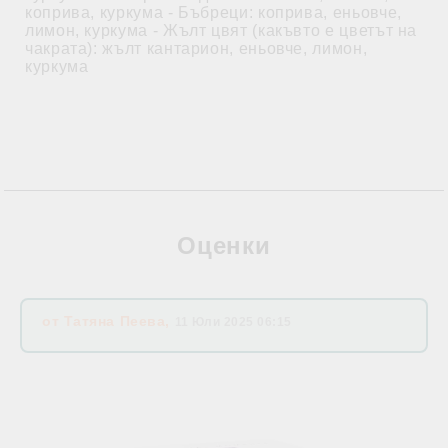
коприва, куркума - Бъбреци: коприва, еньовче,
лимон, куркума - Жълт цвят (какъвто е цветът на
чакрата): жълт кантарион, еньовче, лимон,
куркума
Оценки
от
Татяна Пеева
,
11 Юли 2025 06:15
Свързани продукти