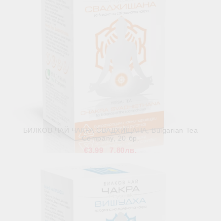
БИЛКОВ ЧАЙ ЧАКРА СВАДХИЩАНА, Bulgarian Tea
Company, 20 бр.
€3.99
7.80лв.
В наличност