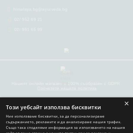
himalaya.bg@ayurveda.bg
02/ 952 69 21
02/ 951 65 99
GDPR
Нашият онлайн магазин е 100% съобразен с GDPR.
Прочетете нашата политика
Моите лични данни
×
Този уебсайт използва бисквитки
Ние използваме бисквитки, за да персонализираме
съдържанието, рекламите и да анализираме нашия трафик.
Също така споделяме информация за използването на нашия