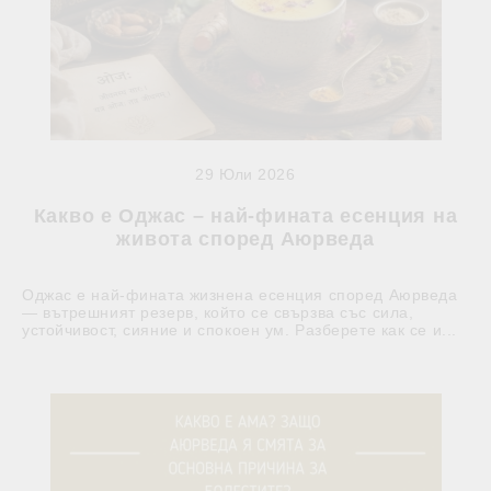
29 Юли 2026
Какво е Оджас – най-фината есенция на
живота според Аюрведа
Оджас е най-фината жизнена есенция според Аюрведа
— вътрешният резерв, който се свързва със сила,
устойчивост, сияние и спокоен ум. Разберете как се и...