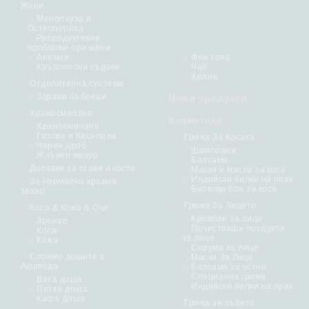
Жени
Менопауза и
Остеопороза
Репродуктивни
проблеми при жени
Анемия
Фен зона
Кръвоносни съдове
Чай
Храни
Отделителна система
Здрави бъбреци
Нови продукти
Храносмилане
Козметика
Храносмилане
Газове и Киселини
Грижа За Косата
Черен дроб
Шампоани
Жлъчен мехур
Балсами
Добавки за стави и кости
Маски и масла за коса
Индийски билки на прах
За нормална кръвна
Билкови бои за коса
захар
Грижа За Лицето
Коса & Кожа & Очи
Кремове за лице
Зрение
Почистващи продукти
Коса
за лице
Кожа
Серуми за лице
Спрямо дошите в
Маски За Лице
Аюрведа
Балсами за устни
Специална грижа
Вата доша
Индийски билки на прах
Питта доша
Кафа Доша
Грижа за зъбите