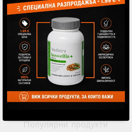
пратка се избира от падащото меню,
намиращо се под метода на доставка "До
офис на Спиди" при финализиране на
поръчката.
Tweet
Share
Популярни продукти