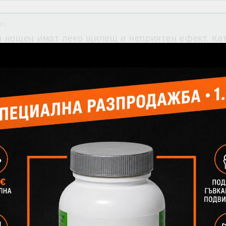
:41
 нощен имат леко щипещ и неприятен ефект. Кат
Свързани продукти