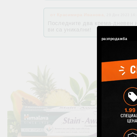
от
Красимира Иванова
,
29 Дек 2023 16
Последните два крема-дневен и
ви са уникални!
разпродажба