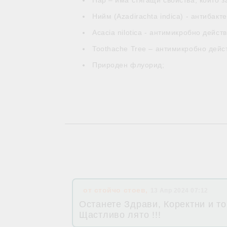
Нар – има стягащи свойства, които з
Нийм (Azadirachta indica) - антибакт
Acacia nilotica - антимикробно действ
Toothache Tree – антимикробно дейс
Природен флуорид;
от
стойчо стоев
,
13 Апр 2024 07:12
Останете Здрави, Коректни и то
Щастливо лято !!!