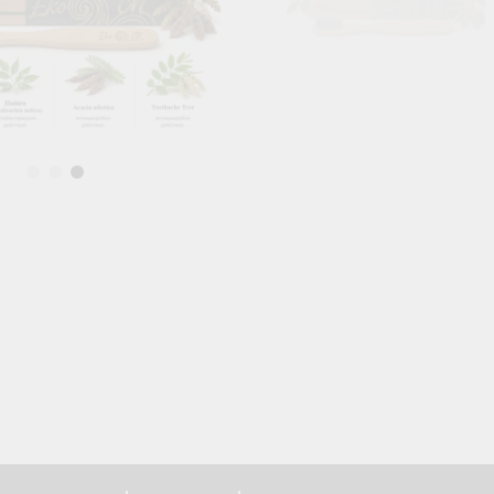
Кръвоносни съдове
НА КРЪВНА ЗАХАР
КОСА & КОЖА & ОЧИ
СПРЯМО Д
Зрение
Вата доша
Коса
Питта доша
Кожа
Кафа Доша