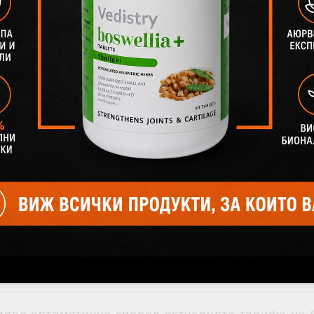
ПРОМО ПАКЕТ: Бамбукова четка за възрастни + Билкова
паста за чувствителни зъби без флуорид 75 мл
€3.98
7.78лв.
Няма наличност
Виж детайли
Доставка