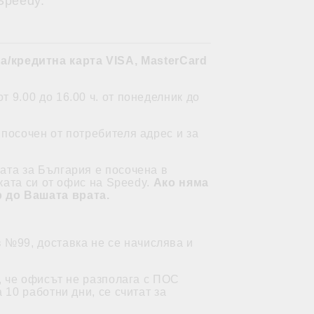
Speedy.
а/кредитна карта VISA, MasterCard
 9.00 до 16.00 ч. от понеделник до
посочен от потребителя адрес и за
ата за България е посочена в
ката си от офис на Speedy.
Ако няма
р до Вашата врата.
в №99, доставка не се начислява и
, че офисът не разполага с ПОС
10 работни дни, се считат за