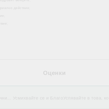
аздравят венците;
ериално действие;
ие;
твие;
Оценки
чни... Усмихвайте се и БлагоУспявайте в това, к