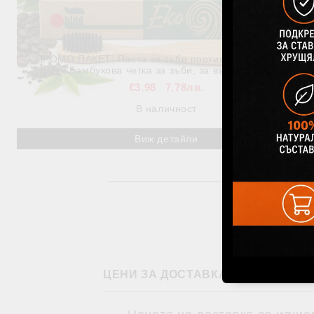
ПРОМО ПАКЕТ: Паста за зъби против петна 75 мл +
Бамбукова четка за зъби, за възрастни
€3.98
7.78лв.
В наличност
Виж детайли
ЦЕНИ ЗА ДОСТАВКА