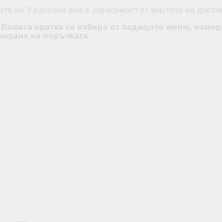
те на 3 работни дни в зависимост от мястото на доста
 Вашата пратка се избира от падащото меню, намир
зиране на поръчката.