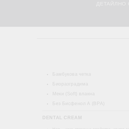
ДЕТАЙЛНО
Бамбукова четка
Биоразградима
Меки (Soft) влакна
Без Бисфенол А (BPA)
DENTAL CREAM