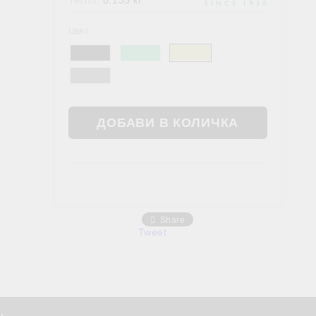
Тегло:
0.133
кг
Жлъчен мехур
ОШИТЕ В АЮРВЕДА
ХРАНИ, НАПИТКИ, ФЕН ЗОНА
Цвят:
Фен зона
Чай
Храни
Share
Tweet