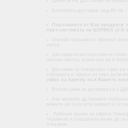
Цената на доставка се изчис
Безплатна доставка- над 80 лв. /
Поръчаните от Вас продукти 
през системата на БОРИКА (3-D s
Онлайн поръчки се приемат всеки
петък.
Доставката на поръчаните стоки
негова сметка, освен ако не е без
Доставки се извършват само на 
таблицата и зависи от това дали ж
офис на Speedy във Вашето насе
Всички цени за доставка са с ДД
Ако желаете да вземете поръчка
можете да получите заявката си о
Работно време на офиса: Понеде
терминал и плащането може да се и
отказани.