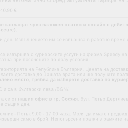
лява автоматично според актуалната тарифа на 
 40.90
€
се заплащат
чрез наложен платеж и
онлайн с дебитн
ecure)
.
 ден. Изпълнението им се извършва в работно време от
 се извършва с куриерските услуги на фирма Speedy на 
платна при посочените по-долу условия.
територията на Република България. Цената на доставк
елаете доставка до Вашата врата или ще получите прат
лено място, трябва да изберете доставка по курие
С и са в български лева /BGN/.
та си от
нашия офис в гр. София
, бул. Петър Дертлие
ще същия ден.
лник - Петък 9.00 - 17.00 часа. Моля да имате предвид
звърши само в брой. Непотърсени пратки в рамките на 