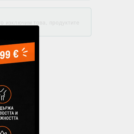
о изключим това, продуктите