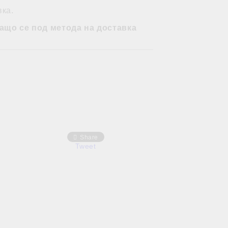
вка.
ащо се под метода на доставка
Share
Tweet