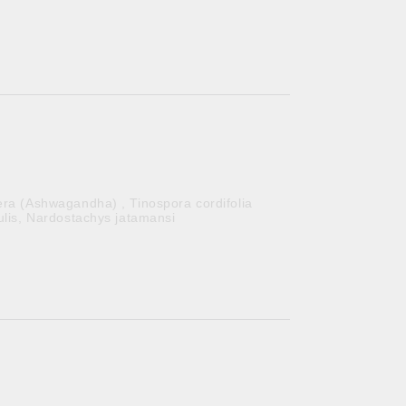
era (Ashwagandha) , Tinospora cordifolia
ulis, Nardostachys jatamansi