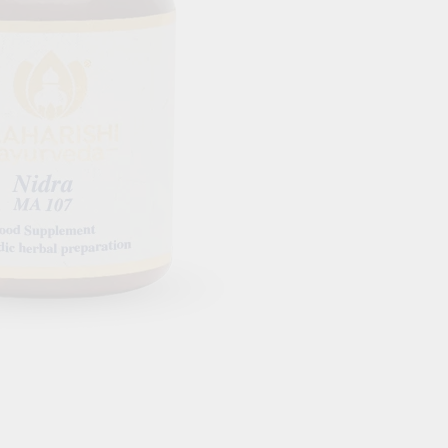
Кръвоносни съдове
НА КРЪВНА ЗАХАР
КОСА & КОЖА & ОЧИ
СПРЯМО Д
Зрение
Вата доша
Коса
Питта доша
Кожа
Кафа Доша