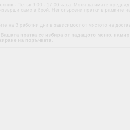
лник - Петък 9.00 - 17.00 часа. Моля да имате предвид
звърши само в брой. Непотърсени пратки в рамките на 
те на 3 работни дни в зависимост от мястото на доста
 Вашата пратка се избира от падащото меню, намир
зиране на поръчката.