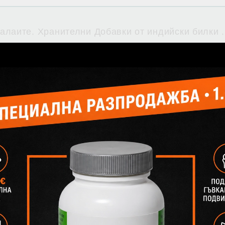
алаите. Хранителни Добавки от индийски билки .
Свързани продукти
-72%