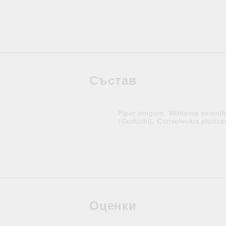
Състав
Piper longum, Withania somnif
(Guduchi), Convolvulus plurica
Оценки