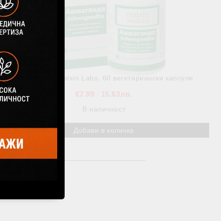
Ашваганда, Matxin Labs, 60 вегетариански капсули
€7.99
15.63лв.
В наличност