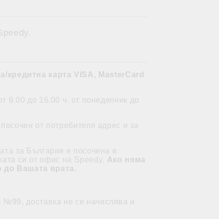
Speedy.
а/кредитна карта VISA, MasterCard
 9.00 до 16.00 ч. от понеделник до
посочен от потребителя адрес и за
ата за България е посочена в
ката си от офис на Speedy.
Ако няма
р до Вашата врата.
в №99, доставка не се начислява и