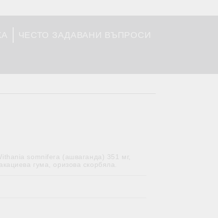
КА
ЧЕСТО ЗАДАВАНИ ВЪПРОСИ
ithania somnifera (ашваганда) 351 мг,
л: акациева гума, оризова скорбяла.