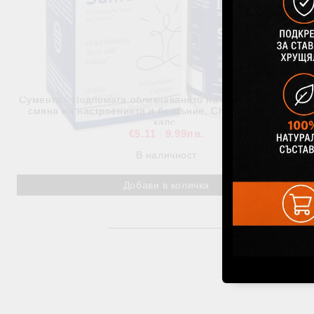
Сумента - Подпомага облекчаването на стрес, тревожност,
смяна на настроенията и безсъние, Charak Pharma, 60
капс.
€5.11
9.99лв.
В наличност