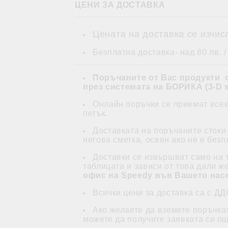
ЦЕНИ ЗА ДОСТАВКА
Цената на доставка се изчис
Безплатна доставка- над 80 лв. /
Поръчаните от Вас продукти 
през системата на БОРИКА (3-D s
Онлайн поръчки се приемат всеки
петък.
Доставката на поръчаните стоки
негова сметка, освен ако не е без
Доставки се извършват само на 
таблицата и зависи от това дали ж
офис на Speedy във Вашето насе
Всички цени за доставка са с ДД
Ако желаете да вземете поръчка
можете да получите заявката си о