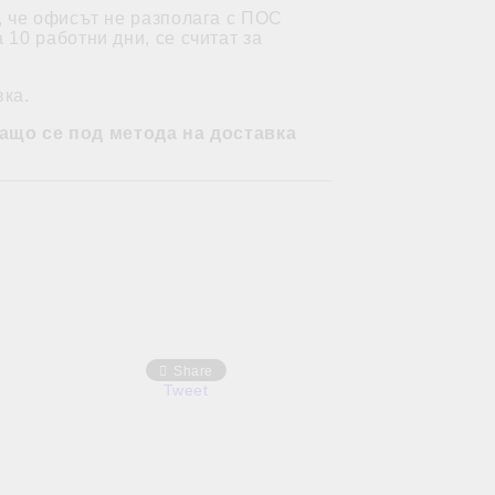
, че офисът не разполага с ПОС
10 работни дни, се считат за
вка.
ащо се под метода на доставка
Share
Tweet