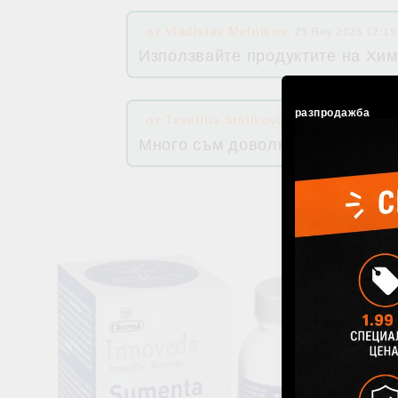
от
Vladislav Melnikov
,
25 Яну 2026 12:15
Използвайте продуктите на Хим
разпродажба
от
Tzvetilia Stoilkova
,
11 Юли 2025 11:19
Много съм доволна