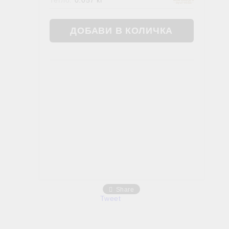
Тегло:
0.057
кг
Жлъчен мехур
ОШИТЕ В АЮРВЕДА
ХРАНИ, НАПИТКИ, ФЕН ЗОНА
Фен зона
Чай
Храни
Share
Tweet