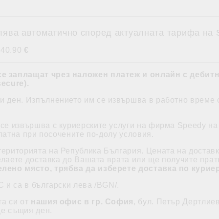
лява автоматично според актуалната тарифа на 
 40.90
€
се заплащат
чрез наложен платеж и
онлайн с дебитн
ecure)
.
 ден. Изпълнението им се извършва в работно време от
 се извършва с куриерските услуги на фирма Speedy на 
платна при посочените по-долу условия.
територията на Република България. Цената на доставк
елаете доставка до Вашата врата или ще получите прат
лено място, трябва да изберете доставка по курие
С и са в български лева /BGN/.
та си от
нашия офис в гр. София
, бул. Петър Дертлие
ще същия ден.