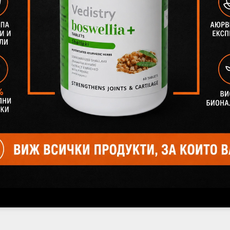
Ашваганда ПЛЮС (Ашваганда + Дълъг пипер), Ведистри,
60 таблетки
€1.99
3.89лв.
€7.15
13.98лв.
В наличност
Доставка