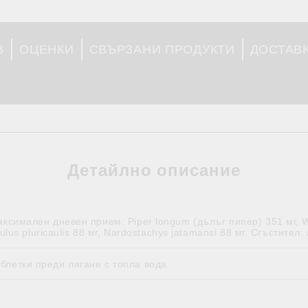
В
ОЦЕНКИ
СВЪРЗАНИ ПРОДУКТИ
ДОСТАВ
Детайлно описание
аксимален дневен прием: Piper longum (дълъг пипер) 351 мг, W
lvulus pluricaulis 88 мг, Nardostachys jatamansi 88 мг. Сгъстите
блетки преди лягане с топла вода.