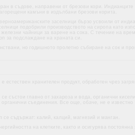
иран в съдове, направени от брезови кори. Индианците
нагорещени камъни в издълбани брезови корита.
северноамериканските заселници бързо усвоили от индиа
аселници подобрили производството на сиропа като изп
железни чайници за варене на сока. С течение на врем
оп за подслаждане на храната си.
нствани, но годишното пролетно събиране на сок и про
 е естествен хранителен продукт, обработен чрез загр
 се състои главно от захароза и вода, органични кисе
 органични съединения. Все още, обаче, не е известно
 се съдържат: калий, калций, магнезий и манган.
ергийността на клетките, както и осигурява постоянна