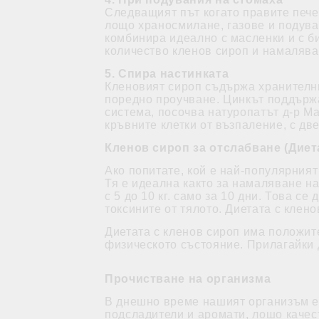
Следващият път когато правите пече
лощо храносмилане, газове и подува
комбинира идеално с масленки и с би
количество кленов сироп и намаляват
5. Спира настинката
Кленовият сироп съдържа хранителни 
поредно проучване. Цинкът поддържа
система, посочва натуропатът д-р М
кръвните клетки от възпаление, с дв
Кленов сироп за отслабване (Диет
Ако попитате, кой е най-популярният
Тя е идеална както за намаляване на
с 5 до 10 кг. само за 10 дни. Това 
токсините от тялото. Диетата с клен
Диетата с кленов сироп има положит
физическото състояние. Прилагайки 
Прочистване на организма
В днешно време нашият организъм е 
подсладители и аромати, лошо качест