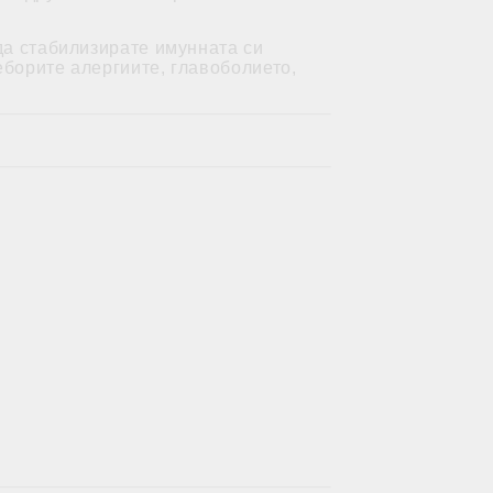
да стабилизирате имунната си
еборите алергиите, главоболието,