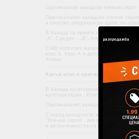
Оригиналния канадски кленов сироп 
Оригиналният канадски кленов сироп
и няколко американски щата, по-спе
В Канада са приети три вида категориз
„A”, Среден – „В”, Amber (кехлибар) – 
разпродажба
САЩ използва малко по-различни ста
клас Б. Клас А е допълнително разпр
Amber.
Какъв клас е оригиналният канадс
В Канада категоризацията на този ти
категоризация - Клас А, В и С.
Оригиналният канадски кленов сироп е
Според канадското законодателство,
"Кленов сироп", ако в него се съдър
и автентичността на продукта.