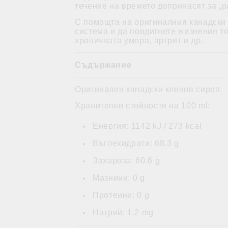
течение на времето допринасят за „
С помощта на оригиналния канадски к
система и да повдигнете жизнения т
хроничната умора, артрит и др.
Съдържание
Оригинален канадски кленов сироп.
Хранителни стойности на 100 ml:
Енергия: 1142 kJ / 273 kcal
Въглехидрати: 68.3 g
Захароза: 60.6 g
Мазнини: 0 g
Протеини: 0 g
Натрий: 1.2 mg