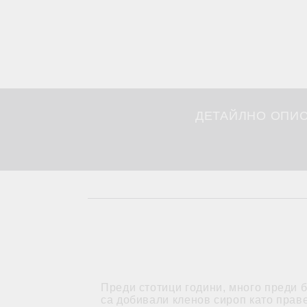
ДЕТАЙЛНО ОПИ
Преди стотици години, много преди б
са добивали кленов сироп като праве