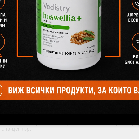
ния, които доказват, че оригиналният канадски кленов
 съединения, които помагат за предотвратяване на ра
кленов сироп, който може да подобри имунната система
шни проблеми.
 с преработени захари като напр. царевичния сироп, в
 и най-важното на етикета на бутилката да пише чист 
мюсли и други зърнени продукти, то той може да помог
цхаймер, сочи проучване в университета в Роуд Айлънд
т растителен произход, които действат като антиоксид
дантните свойства на закуската си.
ъщо така са природни анти-ейджинг агенти. Сиропът де
асяне като поправя щетите, нанесени от свободните ра
 спа-център.