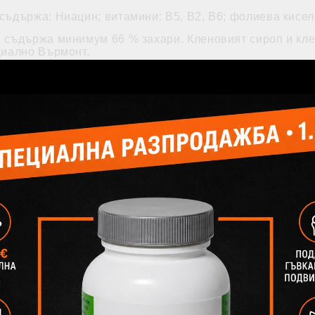
съдържа: Ниацин; витамини: В5, В2, В6; фолиева кисел
 съдържа минимум 66 % захари. Кленовият сироп и кл
циално Върмонт.
иране на кленовия сироп: Клас # 1 (Extra light), извест
„C” и Dark (тъмен) – “D”
ндарти за класифициране. Кленовият сироп е разделен 
еделен в три под-категории: Light Amber (известна още 
ки кленов сироп?
п продукти се различава от тук познатата. В България 
 категоризиран като Клас - Light. Като качество се ра
 производителите нямат прави да патентоват или бран
жат различни примеси като захар или брашно. Това е ощ