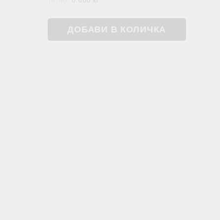
Тегло:
0.600
кг
Жлъчен мехур
ОШИТЕ В АЮРВЕДА
ХРАНИ, НАПИТКИ, ФЕН ЗОНА
Фен зона
Чай
Храни