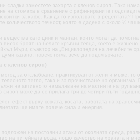
ни сладки заместете захарта с кленов сироп. Така нам
не на стомаха в сравнение с рафинираните подсладите
сквитки за кафе. Как да го използвате в рецептата? П
е количеството течност, която е дадена с около ½ чашк
вещества като цинк и манган, които могат да помогнат
 висок броят на белите кръвни телца, което е жизнен
айкъл Мъри, съавтор на „Енциклопедия на лечебните хр
е думи казано: повече няма вече да подсмърчате.
а с кленов сироп)
 метод за отслабване, практикуван от жени и мъже, то о
 телесното тегло, така и за прочистване на организма.
се дължи на активното намаляване на мастните натрупв
ов сироп може да се прилага три до четири пъти годишно
елен ефект върху кожата, косата, работата на храносми
диетата ще имате повече сила и енергия.
подложен на постоянни атаки от околната среда, разл
во на питейната вода, лошо качество на храната и мно