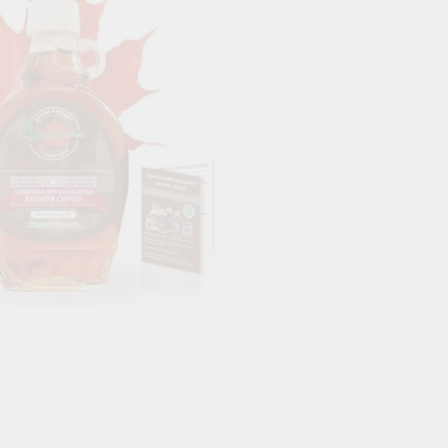
Кръвоносни съдове
НА КРЪВНА ЗАХАР
КОСА & КОЖА & ОЧИ
СПРЯМО Д
Зрение
Вата доша
Коса
Питта доша
Кожа
Кафа Доша