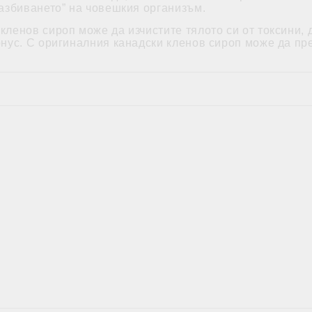
разбиването” на човешкия организъм.
ленов сироп може да изчистите тялото си от токсини, 
онус. С оригиналния канадски кленов сироп може да пр