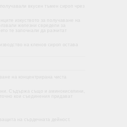
 получавали вкусен тъмен сироп чрез
нците изкуството за получаване на
олзвали железни свредели за
ето те започнали да разчитат
изводство на кленов сироп остава
яване на концентрирана чиста
лини. Съдържа също и аминокиселини,
 точно кои съединения придават
 защита на сърдечната дейност.