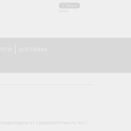
Share
Tweet
УКТИ
ДОСТАВКА
 индианците от североизточната част