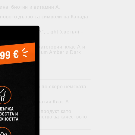
ина, биотин и витамин А.
еновото дърво са символи на Канада
ен също като “АА”, Light (светъл) –
в две основни категории: клас А и
като Fancy), Medium Amber и Dark
е разпространена по-скоро немската
внява на тук познатия Клас А.
дират определен продукт като
е едно доказателство за качеството