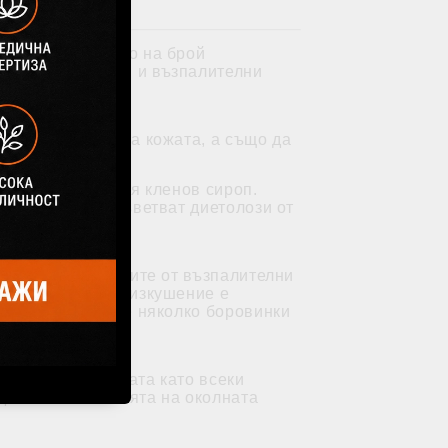
 сироп има много на брой
злични хронични и възпалителни
, състоянието на кожата, а също да
место с истинския кленов сироп.
кленов сироп, съветват диетолози от
не да се предпазите от възпалителни
, САЩ. Сладкото изкушение е
анти). Прибавете няколко боровинки
йства върху кожата като всеки
дикали и влиянията на околната