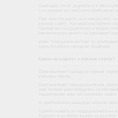
Капещия сок от дърветата е бил съб
сгъстяване на сока като прибавяли 
При пристигането си в новия свят, 
кленов сироп. На практика белите з
пробиване на дърветата и медни или 
изключително много на кленовия сир
Днес тези ранни методи са усъвърше
една истинска канадска традиция.
Какво всъщност е кленов сироп?
Оригиналният канадски кленов сироп
кленова смола.
Оригиналният канадски кленов сироп
има голямо разнообразие на летливи
характерния вкус на кленовия сироп.
В оригиналния канадски кленов сироп
Калият помага за поддържането на ен
Калцият е особено важен за костите.