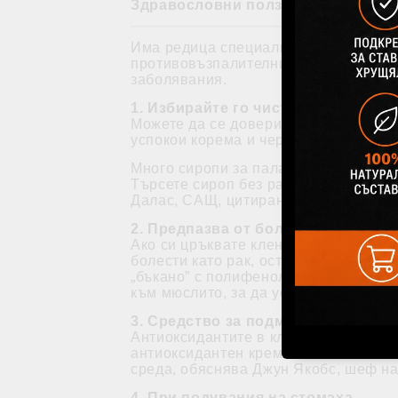
Здравословни ползи
Има редица специализирани изследва
противовъзпалителни антиоксидантни
заболявания.
1. Избирайте го чист
Можете да се доверите на истинския 
успокои корема и червата при стома
Много сиропи за палачинки се правят
Търсете сироп без рафинирани захари
Далас, САЩ, цитирани от health.com.
2. Предпазва от болести
Ако си цръквате кленов сироп върху 
болести като рак, остеопороза и Ал
„бъкано” с полифеноли (съединения о
към мюслито, за да усилите антиокси
3. Средство за подмладяване
Антиоксидантите в кленовия сироп с
антиоксидантен крем за локално нан
среда, обяснява Джун Якобс, шеф на
4. При подувания на стомаха