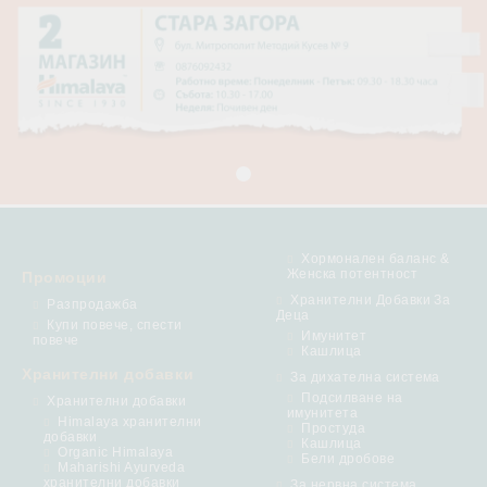
Хормонален баланс &
Женска потентност
Промоции
Хранителни Добавки За
Разпродажба
Деца
Купи повече, спести
Имунитет
повече
Кашлица
Хранителни добавки
За дихателна система
Подсилване на
Хранителни добавки
имунитета
Himalaya хранителни
Простуда
добавки
Кашлица
Organic Himalaya
Бели дробове
Maharishi Ayurveda
хранителни добавки
За нервна система