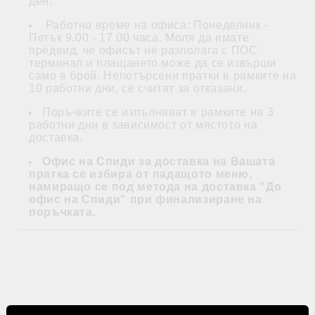
ден.
Работно време на офиса: Понеделник -
Петък 9.00 - 17.00 часа. Моля да имате
предвид, че офисът не разполага с ПОС
терминал и плащането може да се извърши
само в брой. Непотърсени пратки в рамките на
10 работни дни, се считат за отказани.
Поръчките се изпълняват в рамките на 3
работни дни в зависимост от мястото на
доставка.
Офис на Спиди за доставка на Вашата
пратка се избира от падащото меню,
намиращо се под метода на доставка "До
офис на Спиди" при финализиране на
поръчката.