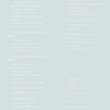
Charak Pharma
Памет и концентрация
хранителни добавки
Антистрес
Серия Vedistry
Спокоен сън
Серия Innoveda
За тонус & Енергия
Matxin Хранителни
добавки
Отслабване и детокс
Желирани бонбони
Отслабване
Himalaya Wellness
Детокс
Хранителни Добавки За
Сърдечно-съдова
Мъже
система
Простата
Сърце & Кръвно
Репродуктивни
налягане
проблеми при мъже
Холестерол
Потентност
Хранителни Добавки за
Жени
Менопауза и
Остеопороза
Репродуктивни
проблеми при жени
Анемия
Фен зона
Кръвоносни съдове
Чай
Храни
Отделителна система
Здрави бъбреци
Нови продукти
Храносмилане
Козметика
Храносмилане
Газове и Киселини
Грижа За Косата