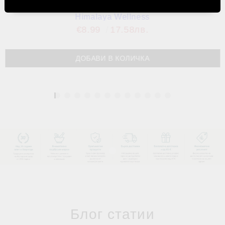
Ашваганда Уелнес (против стрес), 60 таблетки,
Himalaya Wellness
€8.99
17.58лв.
1
Блог статии