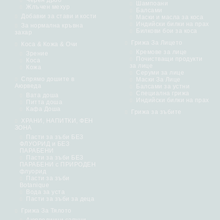
Черен дроб
Шампоани
Жлъчен мехур
Балсами
Добавки за стави и кости
Маски и масла за коса
Индийски билки на прах
За нормална кръвна
Билкови бои за коса
захар
Грижа За Лицето
Коса & Кожа & Очи
Кремове за лице
Зрение
Почистващи продукти
Коса
за лице
Кожа
Серуми за лице
Спрямо дошите в
Маски За Лице
Аюрведа
Балсами за устни
Специална грижа
Вата доша
Индийски билки на прах
Питта доша
Кафа Доша
Грижа за зъбите
ХРАНИ, НАПИТКИ, ФЕН
ЗОНА
Пасти за зъби БЕЗ
ФЛУОРИД и БЕЗ
ПАРАБЕНИ
Пасти за зъби БЕЗ
ПАРАБЕНИ с ПРИРОДЕН
флуорид
Пасти за зъби
Botanique
Вода за уста
Пасти за зъби за деца
Грижа За Тялото