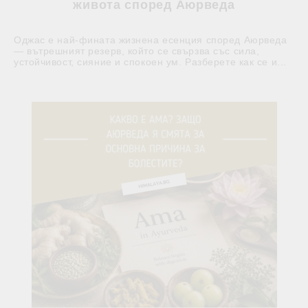
живота според Аюрведа
Оджас е най-фината жизнена есенция според Аюрведа
— вътрешният резерв, който се свързва със сила,
устойчивост, сияние и спокоен ум. Разберете как се и...