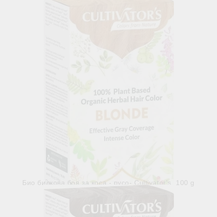
Свързани продукти
Био билкова боя за коса - русо- Cultivator's, 100 g
€11.50
22.49лв.
В наличност