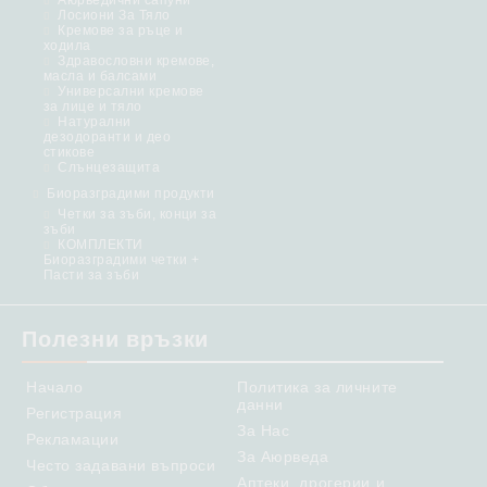
Аюрведични сапуни
Лосиони За Тяло
Кремове за ръце и
ходила
Здравословни кремове,
масла и балсами
Универсални кремове
за лице и тяло
Натурални
дезодоранти и део
стикове
Слънцезащита
Биоразградими продукти
Четки за зъби, конци за
зъби
КОМПЛЕКТИ
Биоразградими четки +
Пасти за зъби
Полезни връзки
Начало
Политика за личните
данни
Регистрация
За Нас
Рекламации
За Аюрведа
Често задавани въпроси
Аптеки, дрогерии и