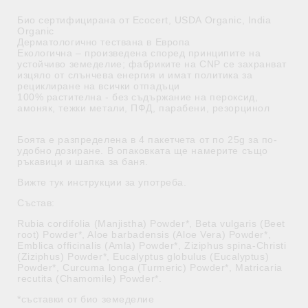
Био сертифицирана от Ecocert, USDA Organic, India
Organic
Дерматологично тествана в Европа
Екологична – произведена според принципите на
устойчиво земеделие; фабриките на CNP се захранват
изцяло от слънчева енергия и имат политика за
рециклиране на всички отпадъци
100% растителна - без съдържание на пероксид,
амоняк, тежки метали, ПФД, парабени, резорцинол
Боята е разпределена в 4 пакетчета от по 25g за по-
удобно дозиране. В опаковката ще намерите също
ръкавици и шапка за баня.
Вижте тук инструкции за употреба.
Състав:
Rubia cordifolia (Manjistha) Powder*, Beta vulgaris (Beet
root) Powder*, Aloe barbadensis (Aloe Vera) Powder*,
Emblica officinalis (Amla) Powder*, Ziziphus spina-Christi
(Ziziphus) Powder*, Eucalyptus globulus (Eucalyptus)
Powder*, Curcuma longa (Turmeric) Powder*, Matricaria
recutita (Chamomile) Powder*.
*съставки от био земеделие