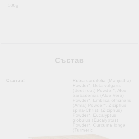
100g
Състав
Състав:
Rubia cordifolia (Manjistha)
Powder*, Beta vulgaris
(Beet root) Powder*, Aloe
barbadensis (Aloe Vera)
Powder*, Emblica officinalis
(Amla) Powder*, Ziziphus
spina-Christi (Ziziphus)
Powder*, Eucalyptus
globulus (Eucalyptus)
Powder*, Curcuma longa
(Turmeric