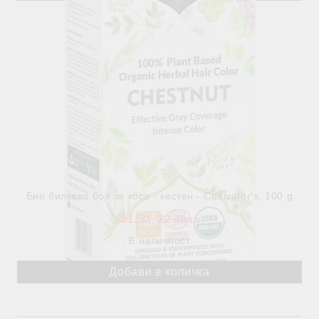
Био билкова боя за коса - кестен - Cultivator's, 100 g
€11.50
22.49лв.
В наличност