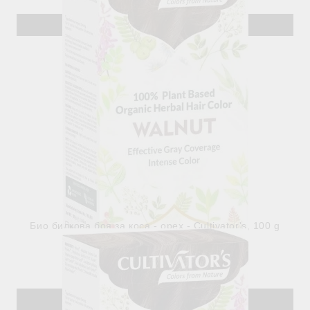
Био билкова боя за коса - орех - Cultivator's, 100 g
€11.50
22.49лв.
В наличност