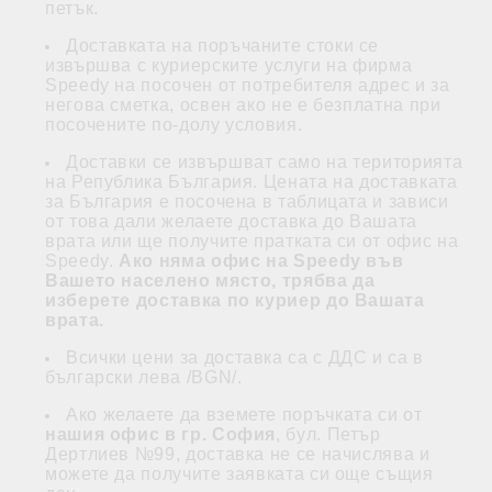
петък.
Доставката на поръчаните стоки се
извършва с куриерските услуги на фирма
Speedy на посочен от потребителя адрес и за
негова сметка, освен ако не е безплатна при
посочените по-долу условия.
Доставки се извършват само на територията
на Република България. Цената на доставката
за България е посочена в таблицата и зависи
от това дали желаете доставка до Вашата
врата или ще получите пратката си от офис на
Speedy.
Ако няма офис на Speedy във
Вашето населено място, трябва да
изберете доставка по куриер до Вашата
врата.
Всички цени за доставка са с ДДС и са в
български лева /BGN/.
Ако желаете да вземете поръчката си от
нашия офис в гр. София
, бул. Петър
Дертлиев №99, доставка не се начислява и
можете да получите заявката си още същия