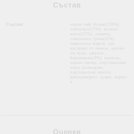
Състав
Състав:
черен чай (Асам)(19%),
хибискус(17%), зелено
мате(12%), лакриц,
лимонена трева(3%),
лимонена мирта, сух
екстракт от лимон, шипки
на прах, цвекло,
боровинки(3%), канела,
черен пипер, портокалова
кора, розмарин,
портокалово масло,
джинджифил, гуава, корен
о
Оценки