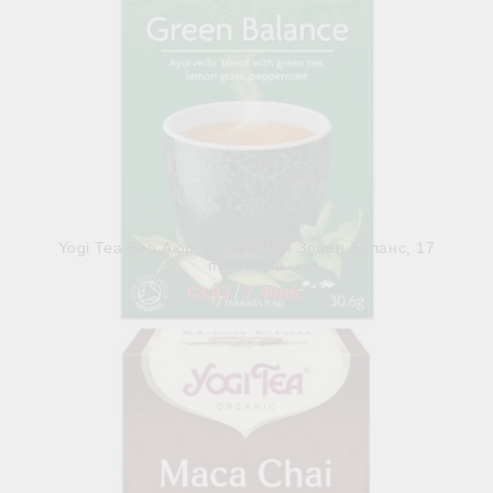
Yogi Tea Био Аюрведичен Чай Зелен Баланс, 17
пакетчета
€3.83
7.49лв.
В наличност