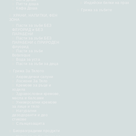
Индийски билки на прах
Питта доша
Кафа Доша
Грижа за зъбите
ХРАНИ, НАПИТКИ, ФЕН
ЗОНА
Пасти за зъби БЕЗ
ФЛУОРИД и БЕЗ
ПАРАБЕНИ
Пасти за зъби БЕЗ
ПАРАБЕНИ с ПРИРОДЕН
флуорид
Пасти за зъби
Botanique
Вода за уста
Пасти за зъби за деца
Грижа За Тялото
Аюрведични сапуни
Лосиони За Тяло
Кремове за ръце и
ходила
Здравословни кремове,
масла и балсами
Универсални кремове
за лице и тяло
Натурални
дезодоранти и део
стикове
Слънцезащита
Биоразградими продукти