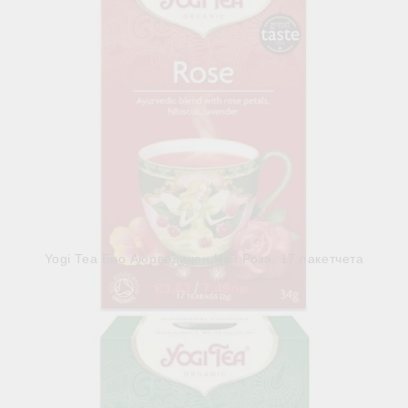
Yogi Tea Био Аюрведичен Чай Роза, 17 пакетчета
€3.83
7.49лв.
В наличност