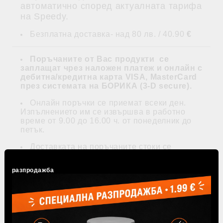
автоматично според актуалната тарифа
на Speedy.
Безплатна доставка- над 80 лв. / 40.90
€
Поръчаните от Вас продукти се
заплащат
чрез наложен платеж и
онлайн с
дебитна/кредитна карта VISA, MasterCard
през системата на БОРИКА (3-D secure)
.
Онлайн поръчки се приемат всеки ден.
Изпълнението им се извършва в работно
време от 9.00 до 16.00 ч. от понеделник до
петък.
Доставката на поръчаните стоки се
извършва с куриерските услуги на фирма
Speedy на посочен от потребителя адрес и за
разпродажба
негова сметка, освен ако не е безплатна при
посочените по-долу условия.
Доставки се извършват само на територията
на Република България. Цената на доставката
за България е посочена в таблицата и зависи