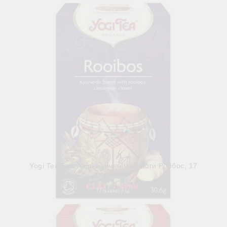
В наличност
Yogi Tea Био Аюрведичен Чай Йоги Ройбос, 17
пакетчета
€3.83
7.49лв.
В наличност