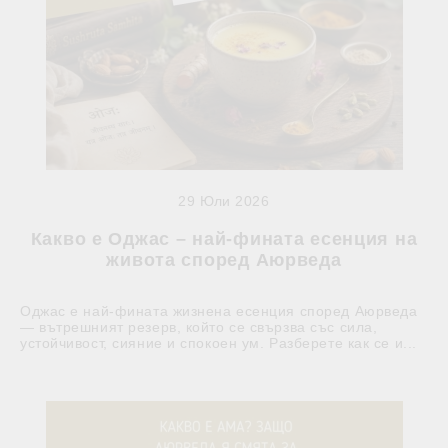
29 Юли 2026
Какво е Оджас – най-фината есенция на
живота според Аюрведа
Оджас е най-фината жизнена есенция според Аюрведа
— вътрешният резерв, който се свързва със сила,
устойчивост, сияние и спокоен ум. Разберете как се и...