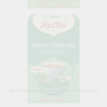
€3.83
7.49лв.
В наличност
Yogi Tea Био Аюрведичен Чай с Мента и Хлорела, 17
пакетчета
€3.83
7.49лв.