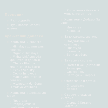
Хормонален баланс &
Женска потентност
Промоции
Хранителни Добавки За
Разпродажба
Деца
Купи повече, спести
Имунитет
повече
Кашлица
Хранителни добавки
За дихателна система
Подсилване на
Хранителни добавки
имунитета
Himalaya хранителни
Простуда
добавки
Кашлица
Organic Himalaya
Бели дробове
Maharishi Ayurveda
хранителни добавки
За нервна система
Charak Pharma
Памет и концентрация
хранителни добавки
Антистрес
Серия Vedistry
Спокоен сън
Серия Innoveda
За тонус & Енергия
Matxin Хранителни
добавки
Отслабване и детокс
Желирани бонбони
Отслабване
Himalaya Wellness
Детокс
Хранителни Добавки За
Сърдечно-съдова
Мъже
система
Простата
Сърце & Кръвно
Репродуктивни
налягане
проблеми при мъже