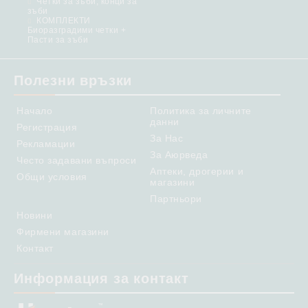
Четки за зъби, конци за
зъби
КОМПЛЕКТИ
Биоразградими четки +
Пасти за зъби
Полезни връзки
Начало
Политика за личните
данни
Регистрация
За Нас
Рекламации
За Аюрведа
Често задавани въпроси
Аптеки, дрогерии и
Общи условия
магазини
Партньори
Новини
Фирмени магазини
Контакт
Информация за контакт