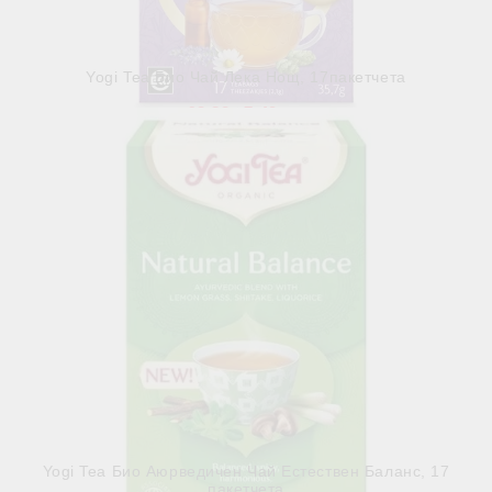
Yogi Tea Био Чай Лека Нощ, 17пакетчета
€3.83
7.49лв.
Няма наличност
Виж детайли
Yogi Tea Био Аюрведичен Чай Естествен Баланс, 17
пакетчета