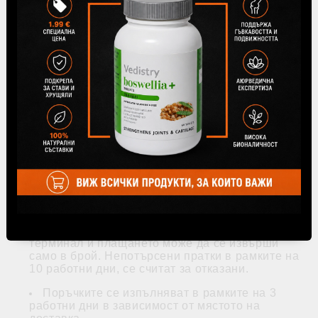
от това дали желаете доставка до Вашата
врата или ще получите пратката си от офис на
Speedy.
Ако няма офис на Speedy във
Вашето населено място, трябва да
изберете доставка по куриер до Вашата
врата.
Всички цени за доставка са с ДДС и са в
български лева /BGN/.
Ако желаете да вземете поръчката си от
нашия офис в гр. София
, бул. Петър
Дертлиев №99, доставка не се начислява и
можете да получите заявката си още същия
ден.
Работно време на офиса: Понеделник -
Петък 9.00 - 17.00 часа. Моля да имате
предвид, че офисът не разполага с ПОС
терминал и плащането може да се извърши
само в брой. Непотърсени пратки в рамките на
10 работни дни, се считат за отказани.
Поръчките се изпълняват в рамките на 3
работни дни в зависимост от мястото на