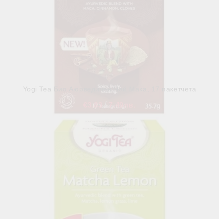
Yogi Tea Био Аюрведичен Чай Мака, 17 пакетчета
€3.83
7.49лв.
В наличност