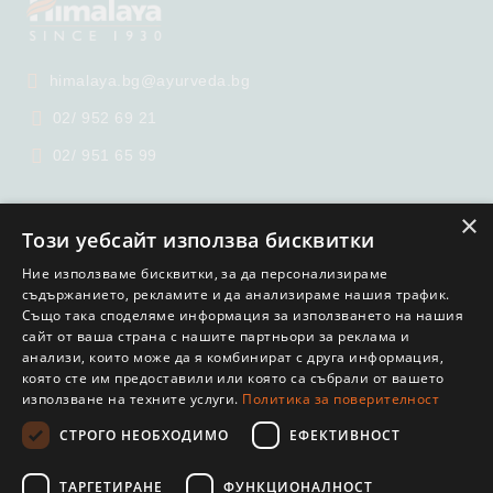
himalaya.bg@ayurveda.bg
02/ 952 69 21
02/ 951 65 99
×
Този уебсайт използва бисквитки
Ние използваме бисквитки, за да персонализираме
съдържанието, рекламите и да анализираме нашия трафик.
Също така споделяме информация за използването на нашия
GDPR
сайт от ваша страна с нашите партньори за реклама и
Нашият онлайн магазин е 100% съобразен с GDPR.
анализи, които може да я комбинират с друга информация,
Прочетете нашата политика
която сте им предоставили или която са събрали от вашето
използване на техните услуги.
Политика за поверителност
Моите лични данни
СТРОГО НЕОБХОДИМО
ЕФЕКТИВНОСТ
ТАРГЕТИРАНЕ
ФУНКЦИОНАЛНОСТ