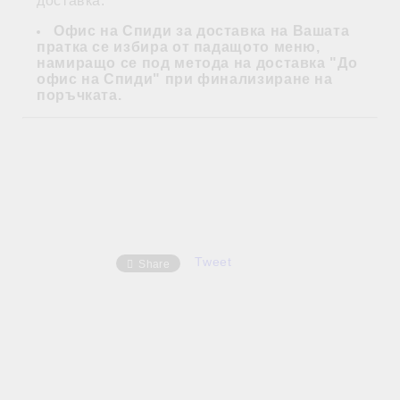
доставка.
Офис на Спиди за доставка на Вашата
пратка се избира от падащото меню,
намиращо се под метода на доставка "До
офис на Спиди" при финализиране на
поръчката.
Tweet
Share