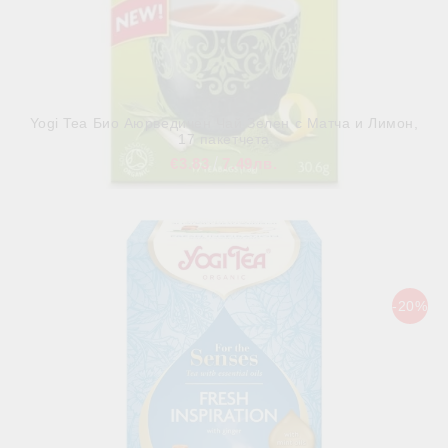
Yogi Tea Био Аюрведичен Чай Зелен с Матча и Лимон,
17 пакетчета
€3.83
7.49лв.
В наличност
-20%