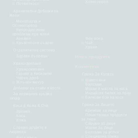
Холестерол
Потентност
Хранителни Добавки за
Жени
Менопауза и
Остеопороза
Репродуктивни
проблеми при жени
Анемия
Фен зона
Кръвоносни съдове
Чай
Храни
Отделителна система
Здрави бъбреци
Нови продукти
Храносмилане
Козметика
Храносмилане
Газове и Киселини
Грижа За Косата
Черен дроб
Шампоани
Жлъчен мехур
Балсами
Добавки за стави и кости
Маски и масла за коса
Индийски билки на прах
За нормална кръвна
Билкови бои за коса
захар
Грижа За Лицето
Коса & Кожа & Очи
Кремове за лице
Зрение
Почистващи продукти
Коса
за лице
Кожа
Серуми за лице
Спрямо дошите в
Маски За Лице
Аюрведа
Балсами за устни
Специална грижа
Вата доша