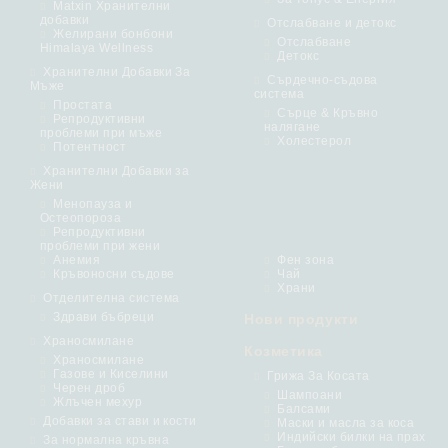
Matxin Хранителни
добавки
Отслабване и детокс
Желирани бонбони
Отслабване
Himalaya Wellness
Детокс
Хранителни Добавки За
Сърдечно-съдова
Мъже
система
Простата
Сърце & Кръвно
Репродуктивни
налягане
проблеми при мъже
Холестерол
Потентност
Хранителни Добавки за
Жени
Менопауза и
Остеопороза
Репродуктивни
проблеми при жени
Анемия
Фен зона
Кръвоносни съдове
Чай
Храни
Отделителна система
Здрави бъбреци
Нови продукти
Храносмилане
Козметика
Храносмилане
Газове и Киселини
Грижа За Косата
Черен дроб
Шампоани
Жлъчен мехур
Балсами
Добавки за стави и кости
Маски и масла за коса
Индийски билки на прах
За нормална кръвна