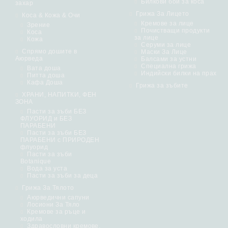
Билкови бои за коса
захар
Грижа За Лицето
Коса & Кожа & Очи
Кремове за лице
Зрение
Почистващи продукти
Коса
за лице
Кожа
Серуми за лице
Спрямо дошите в
Маски За Лице
Аюрведа
Балсами за устни
Специална грижа
Вата доша
Индийски билки на прах
Питта доша
Кафа Доша
Грижа за зъбите
ХРАНИ, НАПИТКИ, ФЕН
ЗОНА
Пасти за зъби БЕЗ
ФЛУОРИД и БЕЗ
ПАРАБЕНИ
Пасти за зъби БЕЗ
ПАРАБЕНИ с ПРИРОДЕН
флуорид
Пасти за зъби
Botanique
Вода за уста
Пасти за зъби за деца
Грижа За Тялото
Аюрведични сапуни
Лосиони За Тяло
Кремове за ръце и
ходила
Здравословни кремове,