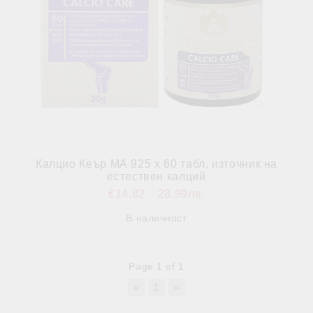
Калцио Кеър МА 925 х 60 табл, източник на
естествен калций
€14.82
28.99лв.
В наличност
Page 1 of 1
«
1
»