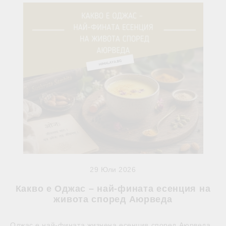
29 Юли 2026
Какво е Оджас – най-фината есенция на
живота според Аюрведа
Оджас е най-фината жизнена есенция според Аюрведа