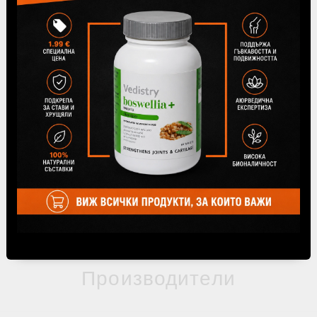
21 Юли 2026
Моринга – ползи, свойства и
противопоказания
Моринга е хранително растение с богат състав и дълга
история на употреба в Индия и Аюрведа. Листата ѝ
съдържат растителни белтъчини, фибри, витамини,...
ВИЖ ВСИЧКИ
Производители