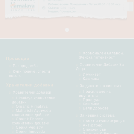
Хормонален баланс &
Женска потентност
Промоции
Хранителни Добавки За
Разпродажба
Деца
Купи повече, спести
Имунитет
повече
Кашлица
Хранителни добавки
За дихателна система
Подсилване на
Хранителни добавки
имунитета
Himalaya хранителни
Простуда
добавки
Кашлица
Organic Himalaya
Бели дробове
Maharishi Ayurveda
хранителни добавки
За нервна система
Charak Pharma
Памет и концентрация
хранителни добавки
Антистрес
Серия Vedistry
Спокоен сън
Серия Innoveda
За тонус & Енергия