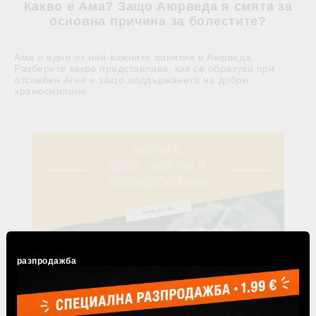
Какво е Ама? Защо Аюрведа я смята за
основна причина за болестите?
Ама е едно от най-важните понятия в Аюрведа.
Разберете какво представлява, как се образува при
отслабен Агни и защо поддържането на добро
храносмилане...
разпродажба