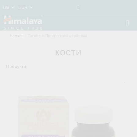
BG
EUR
Начало
Тагове в Продуктова страница
кости
Продукти