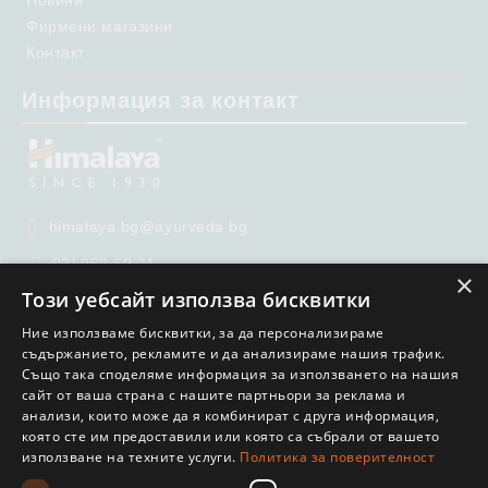
Фирмени магазини
Контакт
Информация за контакт
himalaya.bg@ayurveda.bg
02/ 952 69 21
×
Този уебсайт използва бисквитки
02/ 951 65 99
Ние използваме бисквитки, за да персонализираме
съдържанието, рекламите и да анализираме нашия трафик.
Също така споделяме информация за използването на нашия
сайт от ваша страна с нашите партньори за реклама и
анализи, които може да я комбинират с друга информация,
която сте им предоставили или която са събрали от вашето
използване на техните услуги.
Политика за поверителност
GDPR