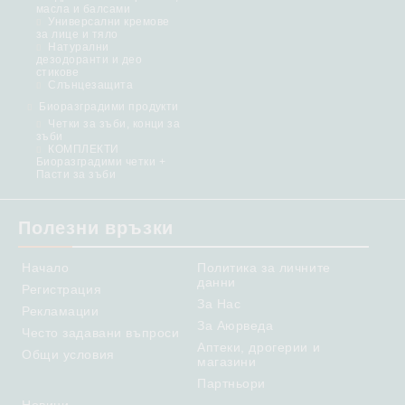
масла и балсами
Универсални кремове
за лице и тяло
Натурални
дезодоранти и део
стикове
Слънцезащита
Биоразградими продукти
Четки за зъби, конци за
зъби
КОМПЛЕКТИ
Биоразградими четки +
Пасти за зъби
Полезни връзки
Начало
Политика за личните
данни
Регистрация
За Нас
Рекламации
За Аюрведа
Често задавани въпроси
Аптеки, дрогерии и
Общи условия
магазини
Партньори
Новини