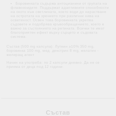
Боровинката съдържа антоцианини от групата на
флавоноидите. Поддържат адаптивните способности
на окото към светлината, което води до нарастване
на остротата на зрението при различни нива на
осветеност. Освен това боровинката укрепва
съдовете и подобрява кръвообращението, което е
важно за състоянието на ретината. Всички те имат
благоприятен ефект върху сърцето и съдовата
система.
Състав (500 mg капсула): Лутеин ≥10% 350 mg,
боровинка 100 mg, мед. декстрин 8 mg, желатин -
желиращ агент
Начин на употреба: по 2 капсули дневно. Да не се
приема от деца под 12 години.
Състав