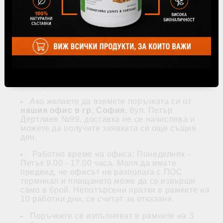
за България е посочена в таблицата и зависи
от това дали желаете доставка до Вашата
врата или ще получите пратката си от офис на
Speedy.
Ако няма офис на Speedy във
Вашето населено място, трябва да
изберете доставка по куриер до Вашата
врата.
Всички цени за доставка са с ДДС и са в
български лева /BGN/.
Ако желаете да вземете поръчката си от
нашия офис в гр. София
, бул. Петър
Дертлиев №99, доставка не се начислява и
можете да получите заявката си още същия
ден.
Работно време на офиса: Понеделник -
Петък 9.00 - 17.00 часа. Моля да имате
предвид, че офисът не разполага с ПОС
терминал и плащането може да се извърши
само в брой. Непотърсени пратки в рамките на
10 работни дни, се считат за отказани.
Поръчките се изпълняват в рамките на 3