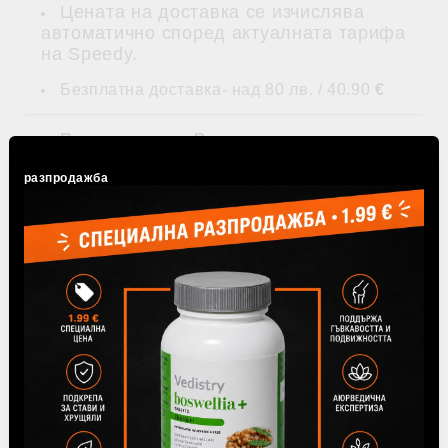
Цената на доставка се изчислява
автоматично според актуалната тарифа
на Speedy.
Безплатна доставка- над 80 лв. / 40.90
€
Поръчаните от Вас продукти се
заплащат
чрез наложен платеж и
онлайн с
дебитна/кредитна карта VISA, MasterCard
разпродажба
през системата на БОРИКА (3-D secure)
.
Онлайн поръчки се приемат всеки ден.
Изпълнението им се извършва в работно
време от 9.00 до 16.00 ч. от понеделник до
петък.
Доставката на поръчаните стоки се
извършва с куриерските услуги на фирма
Speedy на посочен от потребителя адрес и за
негова сметка, освен ако не е безплатна при
посочените по-долу условия.
Доставки се извършват само на територията
на Република България. Цената на доставката