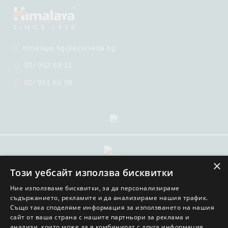
himalaya.bg@ayurveda.bg
02/ 952 69 21
02/ 951 65 99
GDPR
×
Този уебсайт използва бисквитки
Нашият онлайн магазин е 100% съобразен с GDPR.
Прочетете нашата политика
Ние използваме бисквитки, за да персонализираме
съдържанието, рекламите и да анализираме нашия трафик.
Моите лични данни
Също така споделяме информация за използването на нашия
сайт от ваша страна с нашите партньори за реклама и
анализи, които може да я комбинират с друга информация,