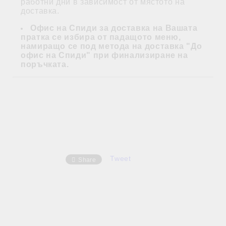
работни дни в зависимост от мястото на
доставка.
Офис на Спиди за доставка на Вашата
пратка се избира от падащото меню,
намиращо се под метода на доставка "До
офис на Спиди" при финализиране на
поръчката.
Tweet
Share