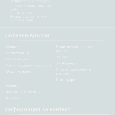
Биоразградими продукти
Четки за зъби, конци за
зъби
КОМПЛЕКТИ
Биоразградими четки +
Пасти за зъби
Полезни връзки
Начало
Политика за личните
данни
Регистрация
За Нас
Рекламации
За Аюрведа
Често задавани въпроси
Аптеки, дрогерии и
Общи условия
магазини
Партньори
Новини
Фирмени магазини
Контакт
Информация за контакт