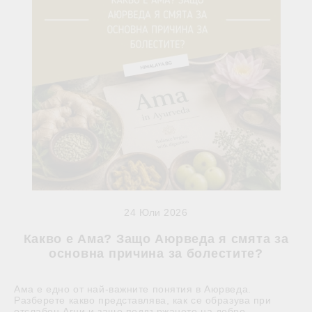
24 Юли 2026
Какво е Ама? Защо Аюрведа я смята за
основна причина за болестите?
Ама е едно от най-важните понятия в Аюрведа.
Разберете какво представлява, как се образува при
отслабен Агни и защо поддържането на добро