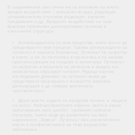
В съвременния свят очите ни са изложени на много
вредни въздействия – замърсен въздух, радиация,
ултравиолетова слънчева радиация, екранни
предавания и др. Вредното въздействие на тези
фактори причинява дегенеративни промени в
клетъчните структури.
Антиоксидантите са тези вещества, които могат да
предотвратят тези процеси. Такива антиоксиданти са
лутеинът и черната боровинка. Лутеинът се натрупва
в очите, а не се синтезира в организма и се набавя
чрез консумация на плодове и зеленчуци. Лутеинът
се натрупва в макулата на ретината и заедно със
зеаксантина образуват пигмент. Редица научни
изследвания доказват, че лутеинът може да
предотврати свързаната с възрастта макулна
дегенерация и да повиши зрителната
чувствителност.
Друго място, където се натрупва лутеин, е лещата
на окото. Неблагоприятните ефекти, както и някои
заболявания, като диабет, променят нейната
структура, което води до развитието на така
наречените „Завеси“. Лутеинът има изключително
място в профилактиката на това възрастово
заболяване.