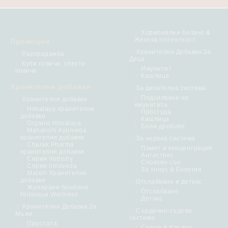
Хормонален баланс &
Женска потентност
Промоции
Хранителни Добавки За
Разпродажба
Деца
Купи повече, спести
Имунитет
повече
Кашлица
Хранителни добавки
За дихателна система
Подсилване на
Хранителни добавки
имунитета
Himalaya хранителни
Простуда
добавки
Кашлица
Organic Himalaya
Бели дробове
Maharishi Ayurveda
хранителни добавки
За нервна система
Charak Pharma
Памет и концентрация
хранителни добавки
Антистрес
Серия Vedistry
Спокоен сън
Серия Innoveda
За тонус & Енергия
Matxin Хранителни
добавки
Отслабване и детокс
Желирани бонбони
Отслабване
Himalaya Wellness
Детокс
Хранителни Добавки За
Сърдечно-съдова
Мъже
система
Простата
Сърце & Кръвно