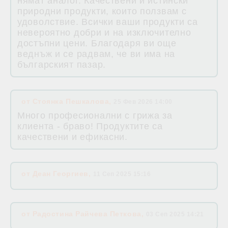
нямат аналог. Качествени и истински
природни продукти, които ползвам с
удоволствие. Всички ваши продукти са
невероятно добри и на изключително
достъпни цени. Благодаря ви още
веднъж и се радвам, че ви има на
българският пазар.
от
Стоянка Пешкалова
,
25 Фев 2026 14:00
Много професионални с грижа за
клиента - браво! Продуктите са
качествени и ефикасни.
от
Деан Георгиев
,
11 Сеп 2025 15:16
от
Радостина Райчева Петкова
,
03 Сеп 2025 14:21