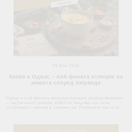
29 Юли 2026
Какво е Оджас – най-фината есенция на
живота според Аюрведа
Оджас е най-фината жизнена есенция според Аюрведа
— вътрешният резерв, който се свързва със сила,
устойчивост, сияние и спокоен ум. Разберете как се и...