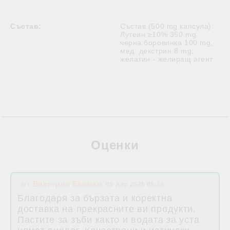
Състав:
Състав (500 mg капсула):
Лутеин ≥10% 350 mg,
черна боровинка 100 mg,
мед. декстрин 8 mg,
желатин - желиращ агент
Оценки
от
Виктория Берман
,
09 Апр 2026 08:38
Благодаря за бързата и коректна
доставка на прекрасните ви продукти.
Пастите за зъби както и водата за уста