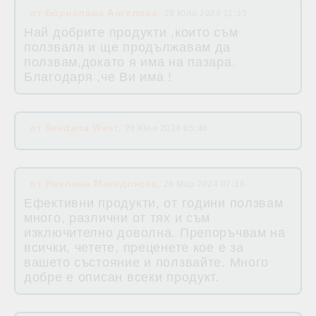
от
Борислава Ангелова
,
29 Юли 2024 11:35
Най добрите продукти ,които съм
ползвала и ще продължавам да
ползвам,докато я има на пазара.
Благодаря ,че Ви има !
от
Sevdana West
,
29 Юли 2024 05:40
от
Ивелина Македонска
,
26 Мар 2024 07:18
Ефективни продукти, от години ползвам
много, различни от тях и съм
изключително доволна. Препоръчвам на
всички, четете, преценете кое е за
вашето състояние и ползвайте. Много
добре е описан всеки продукт.