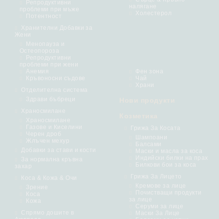
Репродуктивни
налягане
проблеми при мъже
Холестерол
Потентност
Хранителни Добавки за
Жени
Менопауза и
Остеопороза
Репродуктивни
проблеми при жени
Анемия
Фен зона
Кръвоносни съдове
Чай
Храни
Отделителна система
Здрави бъбреци
Нови продукти
Храносмилане
Козметика
Храносмилане
Газове и Киселини
Грижа За Косата
Черен дроб
Шампоани
Жлъчен мехур
Балсами
Добавки за стави и кости
Маски и масла за коса
Индийски билки на прах
За нормална кръвна
Билкови бои за коса
захар
Грижа За Лицето
Коса & Кожа & Очи
Кремове за лице
Зрение
Почистващи продукти
Коса
за лице
Кожа
Серуми за лице
Спрямо дошите в
Маски За Лице