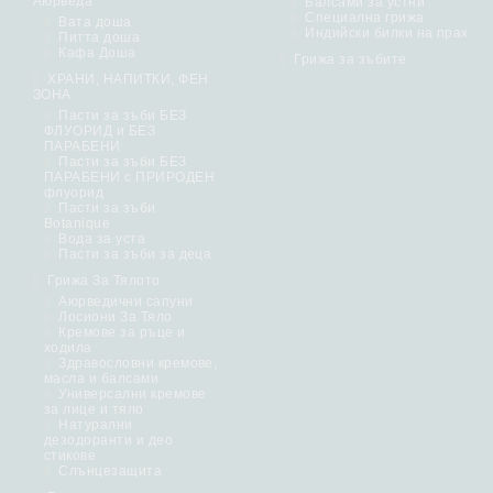
Аюрведа
Балсами за устни
Специална грижа
Вата доша
Индийски билки на прах
Питта доша
Кафа Доша
Грижа за зъбите
ХРАНИ, НАПИТКИ, ФЕН
ЗОНА
Пасти за зъби БЕЗ
ФЛУОРИД и БЕЗ
ПАРАБЕНИ
Пасти за зъби БЕЗ
ПАРАБЕНИ с ПРИРОДЕН
флуорид
Пасти за зъби
Botanique
Вода за уста
Пасти за зъби за деца
Грижа За Тялото
Аюрведични сапуни
Лосиони За Тяло
Кремове за ръце и
ходила
Здравословни кремове,
масла и балсами
Универсални кремове
за лице и тяло
Натурални
дезодоранти и део
стикове
Слънцезащита