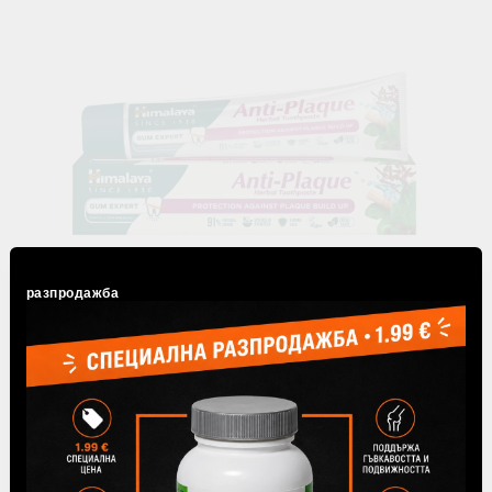
разпродажба
Anti Plaque Билкова паста срещу натрупване на плака,
Himalaya Wellness, 75 ml
€2.96
5.79лв.
В наличност