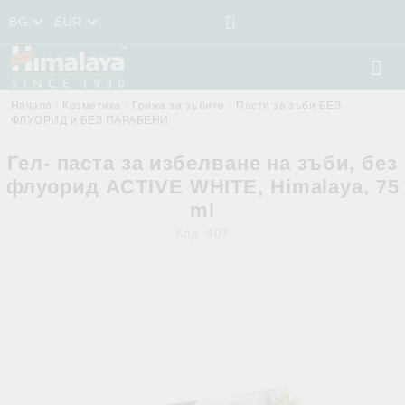
BG
EUR
Начало
Козметика
Грижа за зъбите
Пасти за зъби БЕЗ
ФЛУОРИД и БЕЗ ПАРАБЕНИ
Гел- паста за избелване на зъби, без
флуорид ACTIVE WHITE, Himalaya, 75
ml
Код:
407