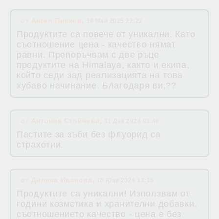
от
Ангел Писков
,
18 Май 2025 22:22
Продуктите са повече от уникални. Като
съотношение цена - качество нямат
равни. Препоръчвам с две ръце
продуктите на Himalaya, както и екипа,
който седи зад реализацията на това
хубаво начинание. Благодаря ви.??
от
Антония Стойчева
,
31 Дек 2024 01:46
Пастите за зъби без флуорид са
страхотни.
от
Диляна Иванова
,
10 Юни 2024 13:16
Продуктите са уникални! Използвам от
години козметика и хранителни добавки,
съотношението качество - цена е без