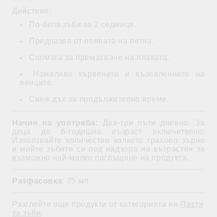
Действие:
По-бели зъби за 2 седмици.
Предпазва от появата на петна.
Спомага за премахване на плаката.
Намалява кървенето и възпалението на
венците.
Свеж дъх за продължително време.
Начин на употреба:
Два-три пъти дневно. За
деца до 6-годишна възраст включително:
Използвайте количество колкото грахово зърно
и мийте зъбите си под надзора на възрастен за
възможно най-малко поглъщане на продукта.
Разфасовка
: 75 мл
Разглейте още продукти от категорията ни
Пасти
за зъби
.