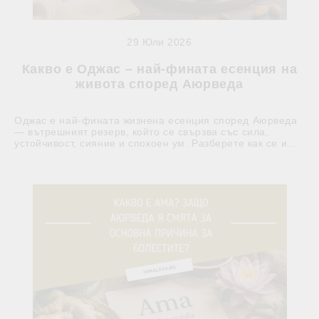
29 Юли 2026
Какво е Оджас – най-фината есенция на
живота според Аюрведа
Оджас е най-фината жизнена есенция според Аюрведа
— вътрешният резерв, който се свързва със сила,
устойчивост, сияние и спокоен ум. Разберете как се и...