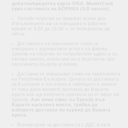
дебитна/кредитна карта VISA, MasterCard
през системата на БОРИКА (3-D secure)
.
Онлайн поръчки се приемат всеки ден.
Изпълнението им се извършва в работно
време от 9.00 до 16.00 ч. от понеделник до
петък.
Доставката на поръчаните стоки се
извършва с куриерските услуги на фирма
Speedy на посочен от потребителя адрес и за
негова сметка, освен ако не е безплатна при
посочените по-долу условия.
Доставки се извършват само на територията
на Република България. Цената на доставката
за България е посочена в таблицата и зависи
от това дали желаете доставка до Вашата
врата или ще получите пратката си от офис на
Speedy.
Ако няма офис на Speedy във
Вашето населено място, трябва да
изберете доставка по куриер до Вашата
врата.
Всички цени за доставка са с ДДС и са в