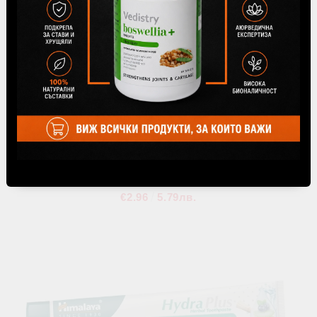
УЛТРА избелваща билкова паста с активен въглен
ULTRA WHITENING, Himalaya Wellness, 75 ml
€2.96
5.79лв.
В наличност