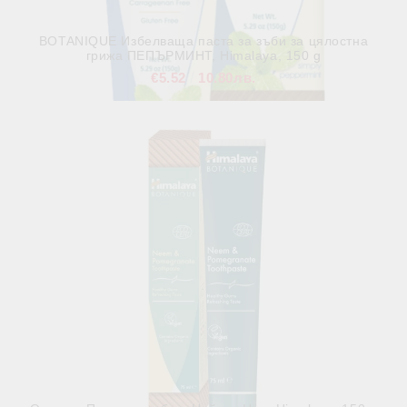
BOTANIQUE Избелваща паста за зъби за цялостна
грижа ПЕПЪРМИНТ, Himalaya, 150 g
€5.52
10.80лв.
В наличност