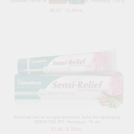
Органик Паста за зъби с Нийм и Нар, Himalaya, 150 g
€5.87
11.48лв.
В наличност
Билкова паста за чувствителни зъби без флуорид
SENSI RELIEF, Himalaya, 75 ml
€2.96
5.79лв.