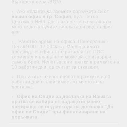
български лева /BGN/.
Ако желаете да вземете поръчката си от
нашия офис в гр. София
, бул. Петър
Дертлиев №99, доставка не се начислява и
можете да получите заявката си още същия
ден.
Работно време на офиса: Понеделник -
Петък 9.00 - 17.00 часа. Моля да имате
предвид, че офисът не разполага с ПОС
терминал и плащането може да се извърши
само в брой. Непотърсени пратки в рамките на
10 работни дни, се считат за отказани.
Поръчките се изпълняват в рамките на 3
работни дни в зависимост от мястото на
доставка.
Офис на Спиди за доставка на Вашата
пратка се избира от падащото меню,
намиращо се под метода на доставка "До
офис на Спиди" при финализиране на
поръчката.