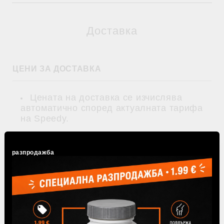
Доставка
ЦЕНИ ЗА ДОСТАВКА
Цената на доставка се изчислява
автоматично според актуалната тарифа
на Speedy.
Безплатна доставка- над 80 лв. / 40.90
€
разпродажба
Поръчаните от Вас продукти се
заплащат
чрез наложен платеж и
онлайн с
дебитна/кредитна карта VISA, MasterCard
през системата на БОРИКА (3-D secure)
.
Онлайн поръчки се приемат всеки ден.
Изпълнението им се извършва в работно
време от 9.00 до 16.00 ч. от понеделник до