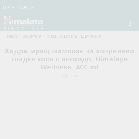
BG
EUR
Начало
Козметика
Грижа За Косата
Шампоани
Хидратиращ шампоан за копринено
гладка коса с авокадо, Himalaya
Wellness, 400 ml
Код:
668