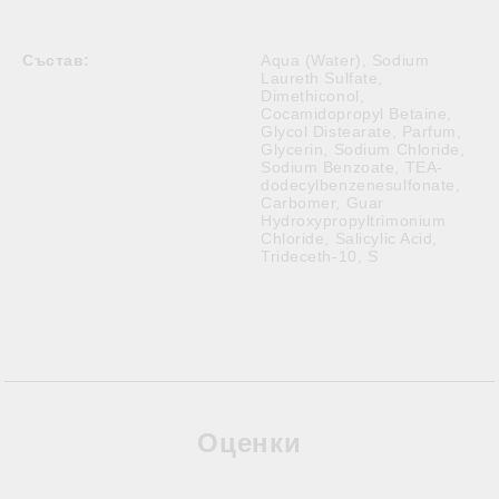
Състав:
Aqua (Water), Sodium
Laureth Sulfate,
Dimethiconol,
Cocamidopropyl Betaine,
Glycol Distearate, Parfum,
Glycerin, Sodium Chloride,
Sodium Benzoate, TEA-
dodecylbenzenesulfonate,
Carbomer, Guar
Hydroxypropyltrimonium
Chloride, Salicylic Acid,
Trideceth-10, S
Оценки