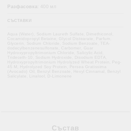
Разфасовка
: 400 мл
СЪСТАВКИ
Aqua (Water), Sodium Laureth Sulfate, Dimethiconol,
Cocamidopropyl Betaine, Glycol Distearate, Parfum,
Glycerin, Sodium Chloride, Sodium Benzoate, TEA-
dodecylbenzenesulfonate, Carbomer, Guar
Hydroxypropyltrimonium Chloride, Salicylic Acid,
Trideceth-10, Sodium Hydroxide, Disodium EDTA,
Hydroxypropyltrimonium Hydrolyzed Wheat Protein, Peg-
45 M, Hydrolyzed Soy Protein, Persea Gratissima
(Avocado) Oil, Benzyl Benzoate, Hexyl Cinnamal, Benzyl
Salicylate, Linalool, D-Limonene
Състав