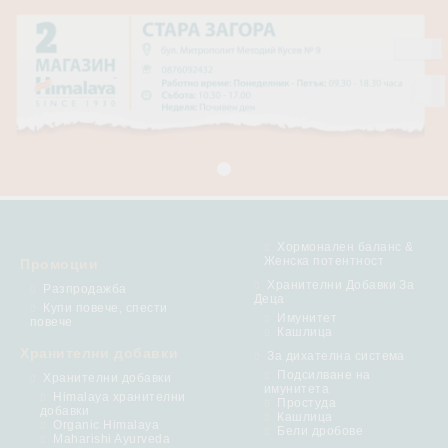
Хормонален баланс &
Женска потентност
Промоции
Хранителни Добавки За
Разпродажба
Деца
Купи повече, спести
Имунитет
повече
Кашлица
Хранителни добавки
За дихателна система
Подсилване на
Хранителни добавки
имунитета
Himalaya хранителни
Простуда
добавки
Кашлица
Organic Himalaya
Бели дробове
Maharishi Ayurveda