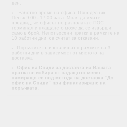
ден.
Работно време на офиса: Понеделник -
Петък 9.00 - 17.00 часа. Моля да имате
предвид, че офисът не разполага с ПОС
терминал и плащането може да се извърши
само в брой. Непотърсени пратки в рамките на
10 работни дни, се считат за отказани.
Поръчките се изпълняват в рамките на 3
работни дни в зависимост от мястото на
доставка.
Офис на Спиди за доставка на Вашата
пратка се избира от падащото меню,
намиращо се под метода на доставка "До
офис на Спиди" при финализиране на
поръчката.