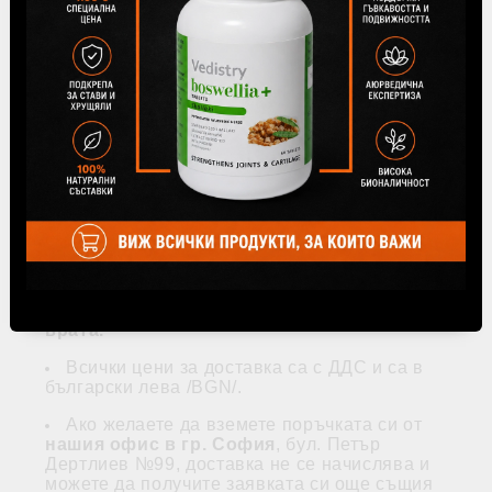
петък.
Доставката на поръчаните стоки се
извършва с куриерските услуги на фирма
Speedy на посочен от потребителя адрес и за
негова сметка, освен ако не е безплатна при
посочените по-долу условия.
Доставки се извършват само на територията
на Република България. Цената на доставката
за България е посочена в таблицата и зависи
от това дали желаете доставка до Вашата
врата или ще получите пратката си от офис на
Speedy.
Ако няма офис на Speedy във
Вашето населено място, трябва да
изберете доставка по куриер до Вашата
врата.
Всички цени за доставка са с ДДС и са в
български лева /BGN/.
Ако желаете да вземете поръчката си от
нашия офис в гр. София
, бул. Петър
Дертлиев №99, доставка не се начислява и
можете да получите заявката си още същия