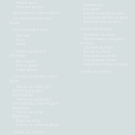
Черен дроб
Шампоани
Жлъчен мехур
Балсами
Добавки за стави и кости
Маски и масла за коса
Индийски билки на прах
За нормална кръвна
Билкови бои за коса
захар
Грижа За Лицето
Коса & Кожа & Очи
Кремове за лице
Зрение
Почистващи продукти
Коса
за лице
Кожа
Серуми за лице
Спрямо дошите в
Маски За Лице
Аюрведа
Балсами за устни
Специална грижа
Вата доша
Индийски билки на прах
Питта доша
Кафа Доша
Грижа за зъбите
ХРАНИ, НАПИТКИ, ФЕН
ЗОНА
Пасти за зъби БЕЗ
ФЛУОРИД и БЕЗ
ПАРАБЕНИ
Пасти за зъби БЕЗ
ПАРАБЕНИ с ПРИРОДЕН
флуорид
Пасти за зъби
Botanique
Вода за уста
Пасти за зъби за деца
Грижа За Тялото