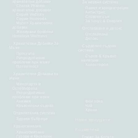
хранителни добавки
За нервна система
Charak Pharma
Памет и концентрация
хранителни добавки
Антистрес
Серия Vedistry
Спокоен сън
Серия Innoveda
За тонус & Енергия
Matxin Хранителни
добавки
Отслабване и детокс
Желирани бонбони
Отслабване
Himalaya Wellness
Детокс
Хранителни Добавки За
Сърдечно-съдова
Мъже
система
Простата
Сърце & Кръвно
Репродуктивни
налягане
проблеми при мъже
Холестерол
Потентност
Хранителни Добавки за
Жени
Менопауза и
Остеопороза
Репродуктивни
проблеми при жени
Анемия
Фен зона
Кръвоносни съдове
Чай
Храни
Отделителна система
Здрави бъбреци
Нови продукти
Храносмилане
Козметика
Храносмилане
Газове и Киселини
Грижа За Косата