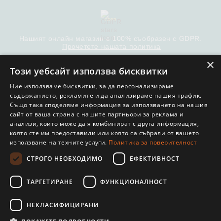
GDPR
Нашият онлайн магазин е 100% съобразен с GDPR.
Прочетете нашата политика
×
Моите лични данни
Този уебсайт използва бисквитки
Ние използваме бисквитки, за да персонализираме
съдържанието, рекламите и да анализираме нашия трафик.
Също така споделяме информация за използването на нашия
сайт от ваша страна с нашите партньори за реклама и
© COPYRIGHT 2022. ОНЛАЙН МАГАЗИН ОТ SELITON
анализи, които може да я комбинират с друга информация,
която сте им предоставили или която са събрали от вашето
използване на техните услуги.
Политика за поверителност
СТРОГО НЕОБХОДИМО
ЕФЕКТИВНОСТ
ТАРГЕТИРАНЕ
ФУНКЦИОНАЛНОСТ
НЕКЛАСИФИЦИРАНИ