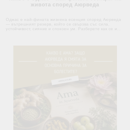
живота според Аюрведа
Оджас е най-фината жизнена есенция според Аюрведа
— вътрешният резерв, който се свързва със сила,
устойчивост, сияние и спокоен ум. Разберете как се и...