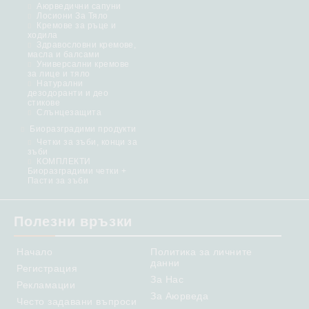
Аюрведични сапуни
Лосиони За Тяло
Кремове за ръце и
ходила
Здравословни кремове,
масла и балсами
Универсални кремове
за лице и тяло
Натурални
дезодоранти и део
стикове
Слънцезащита
Биоразградими продукти
Четки за зъби, конци за
зъби
КОМПЛЕКТИ
Биоразградими четки +
Пасти за зъби
Полезни връзки
Начало
Политика за личните
данни
Регистрация
За Нас
Рекламации
За Аюрведа
Често задавани въпроси