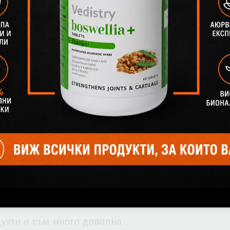
5
2:48
 супер. Доставката беше бърза, въпреки че четка
укти и съм много доволна .