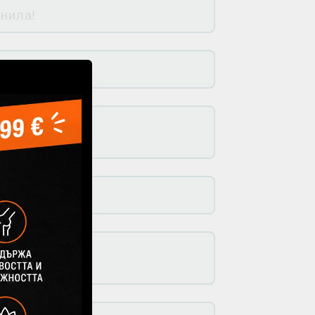
енила!