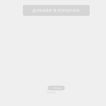
Жлъчен мехур
ОШИТЕ В АЮРВЕДА
ХРАНИ, НАПИТКИ, ФЕН ЗОНА
Фен зона
Чай
Храни
Share
Tweet