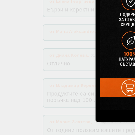
от
Елена Георгиева
,
08 Юли 2025 08:52
Бързи и коректни!
от
Maria Aleksandrova
,
11 Май 2025 11:5
от
Диана Колева
,
01 Май 2025 17:27
Отлично
от
Владимир Керелезов
,
07 Апр 2025 1
Продуктите са си, както винаги,
поръчка над 100 лв. липсваше.
от
Мария Златева
,
27 Яну 2025 07:51
От години ползвам вашите прод