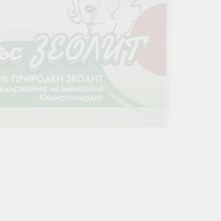
Кръвоносни съдове
НА КРЪВНА ЗАХАР
КОСА & КОЖА & ОЧИ
СПРЯМО Д
Зрение
Вата доша
Коса
Питта доша
Кожа
Кафа Доша