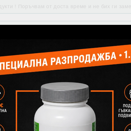
укти ! Поръчвам от доста време и не бих ги зам
:35
авка, коректно отношение. Препоръчвам!!