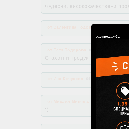
Чудесни, висококачествени прод
от
Валентина Тодорова
,
19 Май 2026 11
разпродажба
от
Петя Тодорова
,
08 Дек 2025 19:28
Стахотни продукти, бърза дост
от
Ина Кочукова
,
04 Сеп 2025 09:33
от
Михаил Минчев
,
12 Юли 2025 06:54
:)