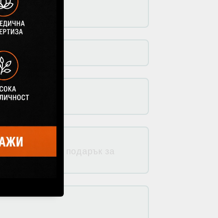
та за зъби като подарък за