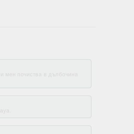
ри мен почиства в дълбочина
aya.