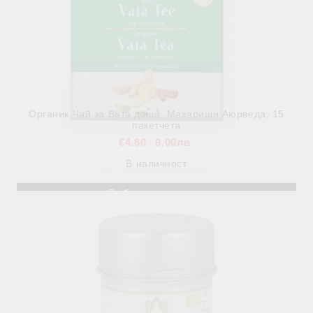
Органик Чай за Вата доша, Махариши Аюрведа, 15
пакетчета
€4.60
9.00лв.
В наличност