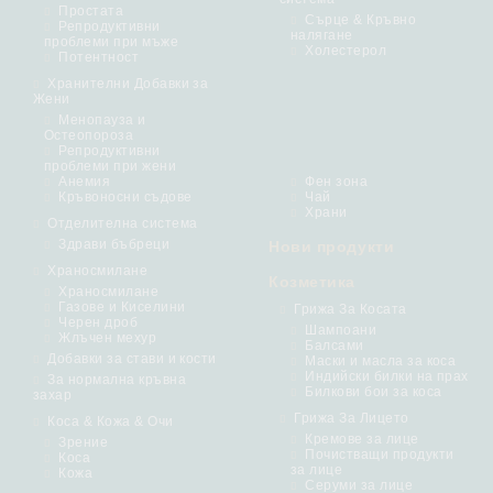
Простата
Сърце & Кръвно
Репродуктивни
налягане
проблеми при мъже
Холестерол
Потентност
Хранителни Добавки за
Жени
Менопауза и
Остеопороза
Репродуктивни
проблеми при жени
Анемия
Фен зона
Кръвоносни съдове
Чай
Храни
Отделителна система
Здрави бъбреци
Нови продукти
Храносмилане
Козметика
Храносмилане
Газове и Киселини
Грижа За Косата
Черен дроб
Шампоани
Жлъчен мехур
Балсами
Добавки за стави и кости
Маски и масла за коса
Индийски билки на прах
За нормална кръвна
Билкови бои за коса
захар
Грижа За Лицето
Коса & Кожа & Очи
Кремове за лице
Зрение
Почистващи продукти
Коса
за лице
Кожа
Серуми за лице