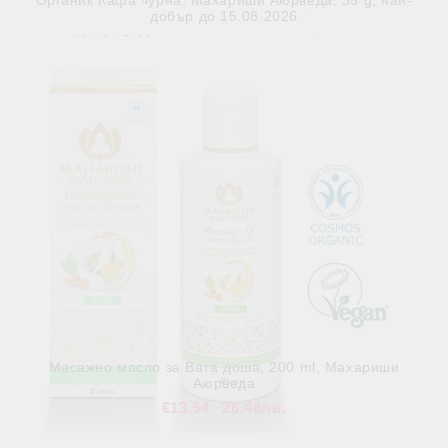
Органик Кафа чурна, Махариши Аюрведа, 35 g, най-
добър до 15.08.2026
€2.66
5.20лв.
€6.64
12.99лв.
Няма наличност
Виж детайли
Масажно масло за Вата доша, 200 ml, Махариши
Аюрведа
€13.54
26.48лв.
В наличност