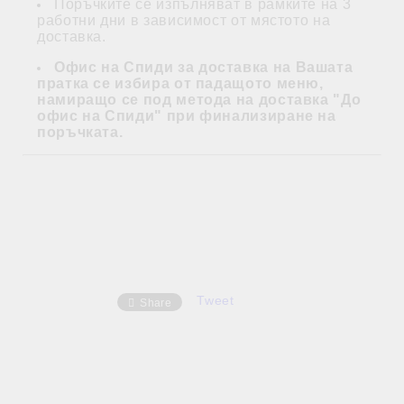
Поръчките се изпълняват в рамките на 3
работни дни в зависимост от мястото на
доставка.
Офис на Спиди за доставка на Вашата
пратка се избира от падащото меню,
намиращо се под метода на доставка "До
офис на Спиди" при финализиране на
поръчката.
Tweet
Share