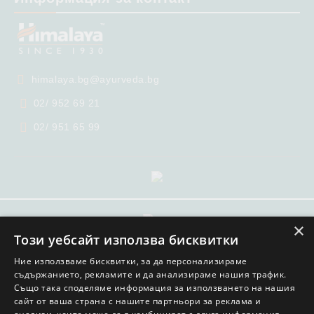
himalaya.bg@ayurveda.bg
02/ 952 69 21
02/ 951 65 99
×
GDPR
Този уебсайт използва бисквитки
Нашият онлайн магазин е 100% съобразен с GDPR.
Ние използваме бисквитки, за да персонализираме
Прочетете нашата политика
съдържанието, рекламите и да анализираме нашия трафик.
Също така споделяме информация за използването на нашия
Моите лични данни
сайт от ваша страна с нашите партньори за реклама и