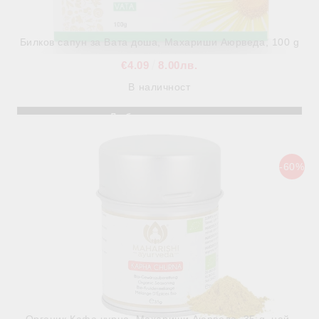
Билков сапун за Вата доша, Махариши Аюрведа, 100 g
€4.09
8.00лв.
В наличност
-60%