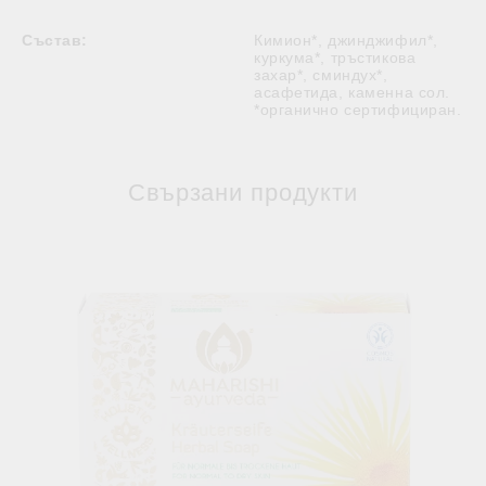
Състав:
Кимион*, джинджифил*,
куркума*, тръстикова
захар*, сминдух*,
асафетида, каменна сол.
*органично сертифициран.
Свързани продукти