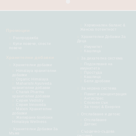
Хормонален баланс &
Женска потентност
Промоции
Хранителни Добавки За
Разпродажба
Деца
Купи повече, спести
Имунитет
повече
Кашлица
Хранителни добавки
За дихателна система
Подсилване на
Хранителни добавки
имунитета
Himalaya хранителни
Простуда
добавки
Кашлица
Organic Himalaya
Бели дробове
Maharishi Ayurveda
хранителни добавки
За нервна система
Charak Pharma
Памет и концентрация
хранителни добавки
Антистрес
Серия Vedistry
Спокоен сън
Серия Innoveda
За тонус & Енергия
Matxin Хранителни
добавки
Отслабване и детокс
Желирани бонбони
Отслабване
Himalaya Wellness
Детокс
Хранителни Добавки За
Сърдечно-съдова
Мъже
система