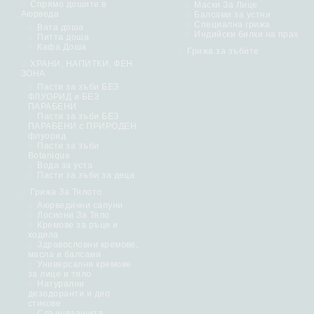
Спрямо дошите в
Маски За Лице
Аюрведа
Балсами за устни
Специална грижа
Вата доша
Индийски билки на прах
Питта доша
Кафа Доша
Грижа за зъбите
ХРАНИ, НАПИТКИ, ФЕН
ЗОНА
Пасти за зъби БЕЗ
ФЛУОРИД и БЕЗ
ПАРАБЕНИ
Пасти за зъби БЕЗ
ПАРАБЕНИ с ПРИРОДЕН
флуорид
Пасти за зъби
Botanique
Вода за уста
Пасти за зъби за деца
Грижа За Тялото
Аюрведични сапуни
Лосиони За Тяло
Кремове за ръце и
ходила
Здравословни кремове,
масла и балсами
Универсални кремове
за лице и тяло
Натурални
дезодоранти и део
стикове
Слънцезащита