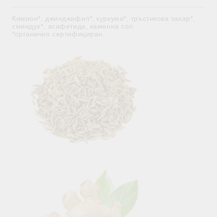
Кимион*, джинджифил*, куркума*, тръстикова захар*,
сминдух*, асафетида, каменна сол.
*органично сертифициран.