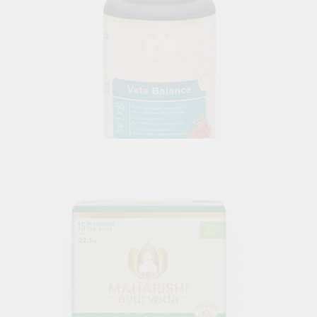
Вата Баланс, Махариши Аюрведа, 50 таблетки
€20.45
40.00лв.
В наличност