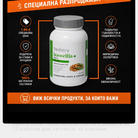
на Република България. Цената на доставката
за България е посочена в таблицата и зависи
от това дали желаете доставка до Вашата
врата или ще получите пратката си от офис на
Speedy.
Ако няма офис на Speedy във
Вашето населено място, трябва да
изберете доставка по куриер до Вашата
врата.
Всички цени за доставка са с ДДС и са в
български лева /BGN/.
Ако желаете да вземете поръчката си от
нашия офис в гр. София
, бул. Петър
Дертлиев №99, доставка не се начислява и
можете да получите заявката си още същия
ден.
Работно време на офиса: Понеделник -
Петък 9.00 - 17.00 часа. Моля да имате
предвид, че офисът не разполага с ПОС
терминал и плащането може да се извърши
само в брой. Непотърсени пратки в рамките на
10 работни дни, се считат за отказани.