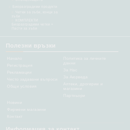
Биоразградими продукти
Четки за зъби, конци за
зъби
КОМПЛЕКТИ
Биоразградими четки +
Пасти за зъби
Полезни връзки
Начало
Политика за личните
данни
Регистрация
За Нас
Рекламации
За Аюрведа
Често задавани въпроси
Аптеки, дрогерии и
Общи условия
магазини
Партньори
Новини
Фирмени магазини
Контакт
Информация за контакт