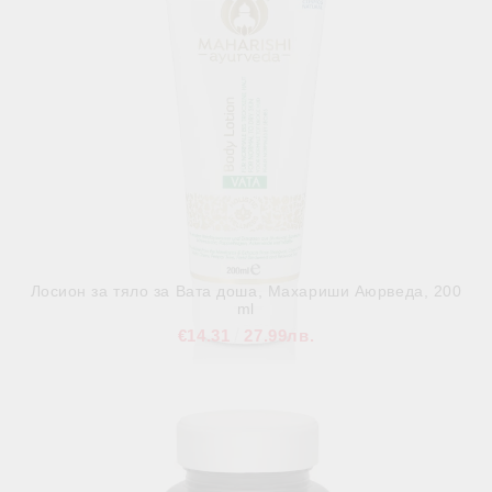
Лосион за тяло за Вата доша, Махариши Аюрведа, 200
ml
€14.31
27.99лв.
В наличност