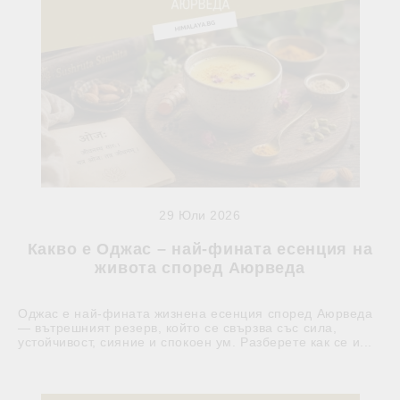
29 Юли 2026
Какво е Оджас – най-фината есенция на
живота според Аюрведа
Оджас е най-фината жизнена есенция според Аюрведа
— вътрешният резерв, който се свързва със сила,
устойчивост, сияние и спокоен ум. Разберете как се и...