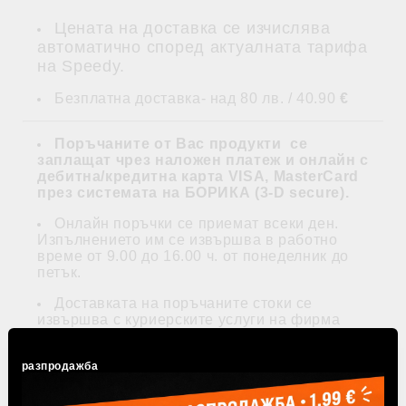
Цената на доставка се изчислява
автоматично според актуалната тарифа
на Speedy.
Безплатна доставка- над 80 лв. / 40.90
€
Поръчаните от Вас продукти се
заплащат
чрез наложен платеж и
онлайн с
дебитна/кредитна карта VISA, MasterCard
през системата на БОРИКА (3-D secure)
.
Онлайн поръчки се приемат всеки ден.
Изпълнението им се извършва в работно
време от 9.00 до 16.00 ч. от понеделник до
петък.
Доставката на поръчаните стоки се
извършва с куриерските услуги на фирма
Speedy на посочен от потребителя адрес и за
негова сметка, освен ако не е безплатна при
разпродажба
посочените по-долу условия.
Доставки се извършват само на територията