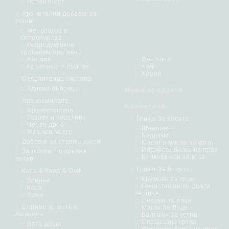
Потентност
Хранителни Добавки за
Жени
Менопауза и
Остеопороза
Репродуктивни
проблеми при жени
Анемия
Фен зона
Кръвоносни съдове
Чай
Храни
Отделителна система
Здрави бъбреци
Нови продукти
Храносмилане
Козметика
Храносмилане
Газове и Киселини
Грижа За Косата
Черен дроб
Шампоани
Жлъчен мехур
Балсами
Добавки за стави и кости
Маски и масла за коса
Индийски билки на прах
За нормална кръвна
Билкови бои за коса
захар
Грижа За Лицето
Коса & Кожа & Очи
Кремове за лице
Зрение
Почистващи продукти
Коса
за лице
Кожа
Серуми за лице
Спрямо дошите в
Маски За Лице
Аюрведа
Балсами за устни
Специална грижа
Вата доша