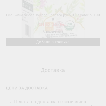
Био Билкова боя за коса - светло русо, Cultivator`s, 100
g
€11.50
22.49лв.
В наличност
Доставка
ЦЕНИ ЗА ДОСТАВКА
Цената на доставка се изчислява