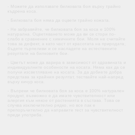
- Можете да използвате билковата боя върху трайно
къдрена коса.
- Билковата боя няма да оцвети трайно кожата.
- Не забравяйте, че билковата боя за коса е 100%
натурална. Оцветяването може да ви се стори по-
слабо в сравнение с химичните бои. Моля не считайте
това за дефект, а като част от красотата на природата;
бъдете търпеливи и се насладете на естествените
резултати на билковите бои.
- Цветът може да варира в зависимост от здравината и
индивидуалните особености на косата. Няма как да се
получи изсветляване на косата. За да добиете добра
представа за крайния резултат, тествайте най-напред
върху кичур коса.
- Въпреки че билковата боя за коса е 100% натурален
продукт, възможно е да имате чувствителност или
алергия към някое от растенията в състава. Това се
случва изключително рядко, но все пак е
препоръчително да направите тест за чувствителност
преди употреба.