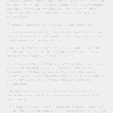
- Екологичен продукт - произведен и опакован с грижа
за околната среда и според принципите на устойчиво
земеделие. Всички фабрики на CNP се захранват
изцяло от слънчева енергия, а всички отпадъци се
рециклират.
Относно боядисването на косата с билкови бои
- Нанесете веднага след смесването на боята с вода,
без да изчаквате; в противен случай резултатът ще е
по-различен от предвиденото.
- За да получите по-тъмен и наситен цвят, оставете
пастата върху косата за по-дълго време; също така
затопляйте периодично със сешоар.
- При първоначално боядисване е възможно да не се
получи оптимален резултат, особено при силно
изтощена и увредена коса. В резултат може да се
наложи да нанесете билковата боя 2-3 пъти; оставете
промеждутък от поне 24 часа между отделните
боядисвания.
- Шампоанът и балсамът не са необходими след
отмиването на боята, но при желание можете да ги
използвате.
- След приключване на боядисването косата може да
продължи да потъмнява през следващите няколко дни.