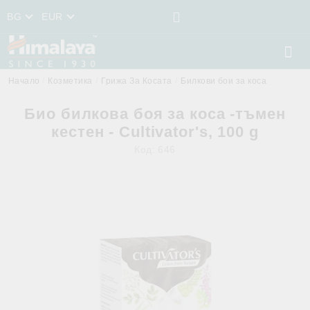
BG
EUR
Начало
Козметика
Грижа За Косата
Билкови бои за коса
Био билкова боя за коса -тъмен
кестен - Cultivator's, 100 g
Код:
646