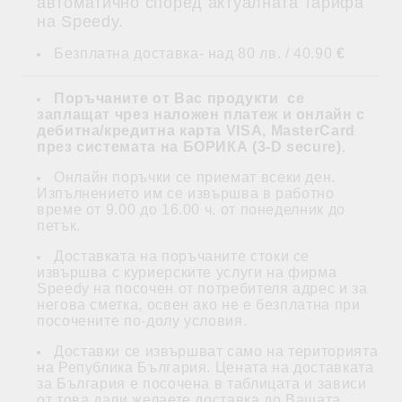
автоматично според актуалната тарифа
на Speedy.
Безплатна доставка- над 80 лв. / 40.90
€
Поръчаните от Вас продукти се
заплащат
чрез наложен платеж и
онлайн с
дебитна/кредитна карта VISA, MasterCard
през системата на БОРИКА (3-D secure)
.
Онлайн поръчки се приемат всеки ден.
Изпълнението им се извършва в работно
време от 9.00 до 16.00 ч. от понеделник до
петък.
Доставката на поръчаните стоки се
извършва с куриерските услуги на фирма
Speedy на посочен от потребителя адрес и за
негова сметка, освен ако не е безплатна при
посочените по-долу условия.
Доставки се извършват само на територията
на Република България. Цената на доставката
за България е посочена в таблицата и зависи
от това дали желаете доставка до Вашата