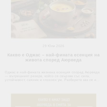
29 Юли 2026
Какво е Оджас – най-фината есенция на
живота според Аюрведа
Оджас е най-фината жизнена есенция според Аюрведа
— вътрешният резерв, който се свързва със сила,
устойчивост, сияние и спокоен ум. Разберете как се и...