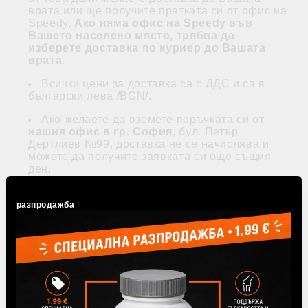
врата или ще получите пратката си от офис на
Speedy.
Ако няма офис на Speedy във
Вашето населено място, трябва да
изберете доставка по куриер до Вашата
врата.
Всички цени за доставка са с ДДС и са в
български лева /BGN/.
Ако желаете да вземете поръчката си от
нашия офис в гр. София
, бул. Петър
Дертлиев №99, доставка не се начислява и
можете да получите заявката си още същия
ден.
Работно време на офиса: Понеделник -
Петък 9.00 - 17.00 часа. Моля да имате
разпродажба
предвид, че офисът не разполага с ПОС
терминал и плащането може да се извърши
само в брой. Непотърсени пратки в рамките на
10 работни дни, се считат за отказани.
Поръчките се изпълняват в рамките на 3
работни дни в зависимост от мястото на
доставка.