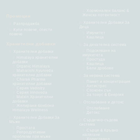
Хормонален баланс &
Женска потентност
Промоции
Хранителни Добавки За
Разпродажба
Деца
Купи повече, спести
Имунитет
повече
Кашлица
Хранителни добавки
За дихателна система
Подсилване на
Хранителни добавки
имунитета
Himalaya хранителни
Простуда
добавки
Кашлица
Organic Himalaya
Бели дробове
Maharishi Ayurveda
хранителни добавки
За нервна система
Charak Pharma
Памет и концентрация
хранителни добавки
Антистрес
Серия Vedistry
Спокоен сън
Серия Innoveda
За тонус & Енергия
Matxin Хранителни
добавки
Отслабване и детокс
Желирани бонбони
Отслабване
Himalaya Wellness
Детокс
Хранителни Добавки За
Сърдечно-съдова
Мъже
система
Простата
Сърце & Кръвно
Репродуктивни
налягане
проблеми при мъже
Холестерол