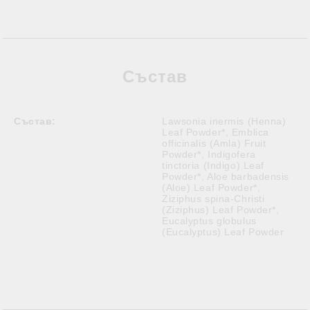
Състав
Състав:
Lawsonia inermis (Henna)
Leaf Powder*, Emblica
officinalis (Amla) Fruit
Powder*, Indigofera
tinctoria (Indigo) Leaf
Powder*, Aloe barbadensis
(Aloe) Leaf Powder*,
Ziziphus spina-Christi
(Ziziphus) Leaf Powder*,
Eucalyptus globulus
(Eucalyptus) Leaf Powder