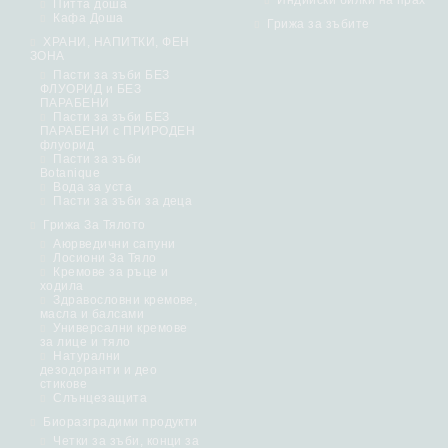
Индийски билки на прах
Питта доша
Кафа Доша
Грижа за зъбите
ХРАНИ, НАПИТКИ, ФЕН
ЗОНА
Пасти за зъби БЕЗ
ФЛУОРИД и БЕЗ
ПАРАБЕНИ
Пасти за зъби БЕЗ
ПАРАБЕНИ с ПРИРОДЕН
флуорид
Пасти за зъби
Botanique
Вода за уста
Пасти за зъби за деца
Грижа За Тялото
Аюрведични сапуни
Лосиони За Тяло
Кремове за ръце и
ходила
Здравословни кремове,
масла и балсами
Универсални кремове
за лице и тяло
Натурални
дезодоранти и део
стикове
Слънцезащита
Биоразградими продукти
Четки за зъби, конци за