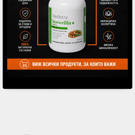
Офис на Спиди за доставка на Вашата
пратка се избира от падащото меню,
намиращо се под метода на доставка "До
офис на Спиди" при финализиране на
поръчката.
Tweet
Share