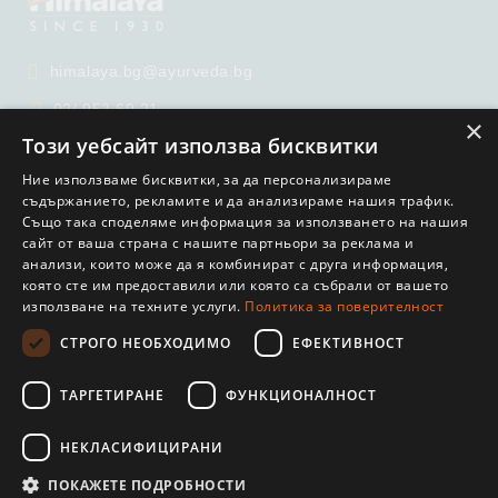
himalaya.bg@ayurveda.bg
02/ 952 69 21
×
Този уебсайт използва бисквитки
02/ 951 65 99
Ние използваме бисквитки, за да персонализираме
съдържанието, рекламите и да анализираме нашия трафик.
Също така споделяме информация за използването на нашия
сайт от ваша страна с нашите партньори за реклама и
анализи, които може да я комбинират с друга информация,
която сте им предоставили или която са събрали от вашето
използване на техните услуги.
Политика за поверителност
GDPR
СТРОГО НЕОБХОДИМО
ЕФЕКТИВНОСТ
Нашият онлайн магазин е 100% съобразен с GDPR.
Прочетете нашата политика
ТАРГЕТИРАНЕ
ФУНКЦИОНАЛНОСТ
Моите лични данни
НЕКЛАСИФИЦИРАНИ
ПОКАЖЕТЕ ПОДРОБНОСТИ