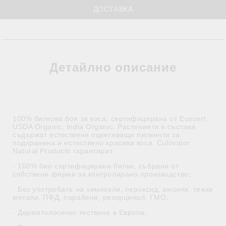
ДОСТАВКА
Детайлно описание
100% билкова боя за коса, сертифицирана от Ecocert,
USDA Organic, India Organic. Растенията в състава
съдържат естествени оцветяващи пигменти за
подхранена и естествено красива коса. Cultivator
Natural Products гарантират:
- 100% био сертифицирани билки, събрани от
собствени ферми за контролирано производство;
- Без употребата на химикали, пероксид, амоняк, тежки
метали, ПФД, парабени, резорцинол, ГМО;
- Дерматологично тествана в Европа;