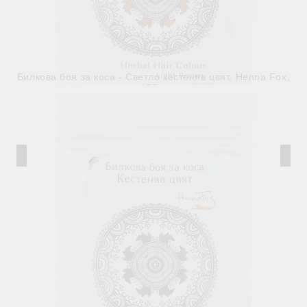
Билкова боя за коса - Светло кестеняв цвят, Henna Fox,
100 g
€4.90
9.58лв.
В наличност