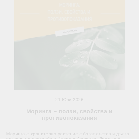
21 Юли 2026
Моринга – ползи, свойства и
противопоказания
Моринга е хранително растение с богат състав и дълга
история на употреба в Индия и Аюрведа. Листата ѝ