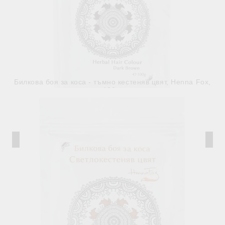
Билкова боя за коса - тъмно кестеняв цвят, Henna Fox,
100 g
€4.90
9.58лв.
В наличност