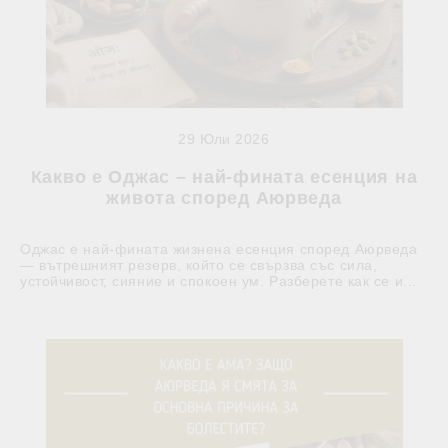
29 Юли 2026
Какво е Оджас – най-фината есенция на
живота според Аюрведа
Оджас е най-фината жизнена есенция според Аюрведа
— вътрешният резерв, който се свързва със сила,
устойчивост, сияние и спокоен ум. Разберете как се и...