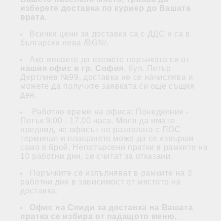
изберете доставка по куриер до Вашата
врата.
Всички цени за доставка са с ДДС и са в
български лева /BGN/.
Ако желаете да вземете поръчката си от
нашия офис в гр. София
, бул. Петър
Дертлиев №99, доставка не се начислява и
можете да получите заявката си още същия
ден.
Работно време на офиса: Понеделник -
Петък 9.00 - 17.00 часа. Моля да имате
предвид, че офисът не разполага с ПОС
терминал и плащането може да се извърши
само в брой. Непотърсени пратки в рамките на
10 работни дни, се считат за отказани.
Поръчките се изпълняват в рамките на 3
работни дни в зависимост от мястото на
доставка.
Офис на Спиди за доставка на Вашата
пратка се избира от падащото меню,