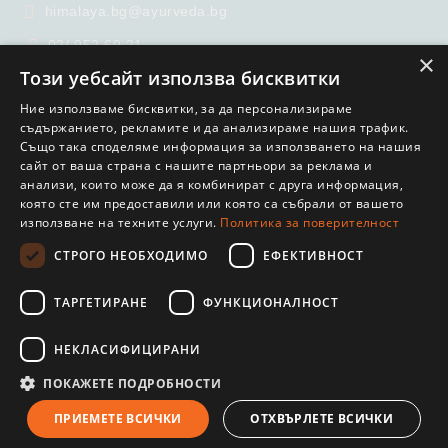
himalaya.bg@ayurveda.bg
02/ 952 69 21
×
Този уебсайт използва бисквитки
02/ 951 65 99
Ние използваме бисквитки, за да персонализираме
съдържанието, рекламите и да анализираме нашия трафик.
Също така споделяме информация за използването на нашия
сайт от ваша страна с нашите партньори за реклама и
анализи, които може да я комбинират с друга информация,
която сте им предоставили или която са събрали от вашето
използване на техните услуги.
Политика за поверителност
GDPR
СТРОГО НЕОБХОДИМО
ЕФЕКТИВНОСТ
Нашият онлайн магазин е 100% съобразен с GDPR.
Прочетете нашата политика
ТАРГЕТИРАНЕ
ФУНКЦИОНАЛНОСТ
Моите лични данни
НЕКЛАСИФИЦИРАНИ
ПОКАЖЕТЕ ПОДРОБНОСТИ
ПРИЕМЕТЕ ВСИЧКИ
ОТХВЪРЛЕТЕ ВСИЧКИ
© COPYRIGHT 2022. ОНЛАЙН МАГАЗИН ОТ SELITON