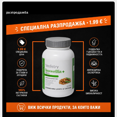
разпродажба
Ашваганда Уелнес (против стрес), 60 таблетки,
Himalaya Wellness
€8.99
17.58лв.
1