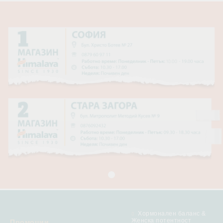
Хормонален баланс &
Женска потентност
Промоции