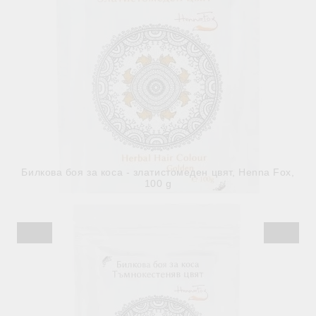
Билкова боя за коса - златистомеден цвят, Henna Fox,
100 g
€4.90
9.58лв.
Няма наличност
Виж детайли