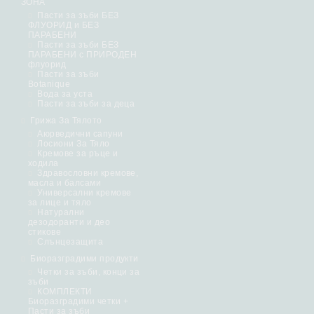
ЗОНА
Пасти за зъби БЕЗ
ФЛУОРИД и БЕЗ
ПАРАБЕНИ
Пасти за зъби БЕЗ
ПАРАБЕНИ с ПРИРОДЕН
флуорид
Пасти за зъби
Botanique
Вода за уста
Пасти за зъби за деца
Грижа За Тялото
Аюрведични сапуни
Лосиони За Тяло
Кремове за ръце и
ходила
Здравословни кремове,
масла и балсами
Универсални кремове
за лице и тяло
Натурални
дезодоранти и део
стикове
Слънцезащита
Биоразградими продукти
Четки за зъби, конци за
зъби
КОМПЛЕКТИ
Биоразградими четки +
Пасти за зъби