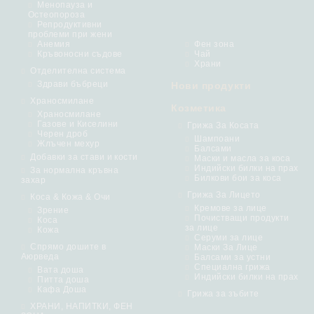
Менопауза и
Остеопороза
Репродуктивни
проблеми при жени
Анемия
Фен зона
Кръвоносни съдове
Чай
Храни
Отделителна система
Здрави бъбреци
Нови продукти
Храносмилане
Козметика
Храносмилане
Газове и Киселини
Грижа За Косата
Черен дроб
Шампоани
Жлъчен мехур
Балсами
Добавки за стави и кости
Маски и масла за коса
Индийски билки на прах
За нормална кръвна
Билкови бои за коса
захар
Грижа За Лицето
Коса & Кожа & Очи
Кремове за лице
Зрение
Почистващи продукти
Коса
за лице
Кожа
Серуми за лице
Спрямо дошите в
Маски За Лице
Аюрведа
Балсами за устни
Специална грижа
Вата доша
Индийски билки на прах
Питта доша
Кафа Доша
Грижа за зъбите
ХРАНИ, НАПИТКИ, ФЕН