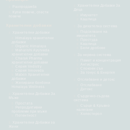
Хранителни Добавки За
Разпродажба
Деца
Купи повече, спести
Имунитет
повече
Кашлица
Хранителни добавки
За дихателна система
Подсилване на
Хранителни добавки
имунитета
Himalaya хранителни
Простуда
добавки
Кашлица
Organic Himalaya
Бели дробове
Maharishi Ayurveda
хранителни добавки
За нервна система
Charak Pharma
Памет и концентрация
хранителни добавки
Антистрес
Серия Vedistry
Спокоен сън
Серия Innoveda
За тонус & Енергия
Matxin Хранителни
добавки
Отслабване и детокс
Желирани бонбони
Отслабване
Himalaya Wellness
Детокс
Хранителни Добавки За
Сърдечно-съдова
Мъже
система
Простата
Сърце & Кръвно
Репродуктивни
налягане
проблеми при мъже
Холестерол
Потентност
Хранителни Добавки за
Жени