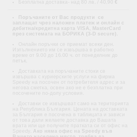
Безплатна доставка- над 80 лв. / 40.90
€
Поръчаните от Вас продукти се
заплащат
чрез наложен платеж и
онлайн с
дебитна/кредитна карта VISA, MasterCard
през системата на БОРИКА (3-D secure)
.
Онлайн поръчки се приемат всеки ден.
Изпълнението им се извършва в работно
време от 9.00 до 16.00 ч. от понеделник до
петък.
Доставката на поръчаните стоки се
извършва с куриерските услуги на фирма
Speedy на посочен от потребителя адрес и за
негова сметка, освен ако не е безплатна при
посочените по-долу условия.
Доставки се извършват само на територията
на Република България. Цената на доставката
за България е посочена в таблицата и зависи
от това дали желаете доставка до Вашата
врата или ще получите пратката си от офис на
Speedy.
Ако няма офис на Speedy във
Вашето населено място, трябва да