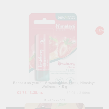
В наличност
-15%
Балсам за устни - Ягодов блясък стик, Himalaya
Wellness, 4,5 g
€1.73
3.38лв.
€2.04
3.99лв.
В наличност