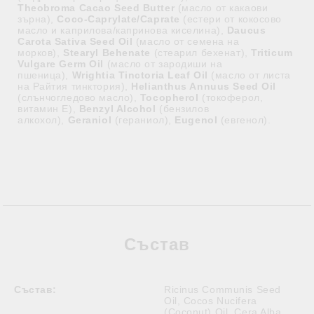
Theobroma Cacao Seed Butter
(масло от какаови
зърна),
Coco-Caprylate/Caprate
(естери от кокосово
масло и каприлова/капринова киселина),
Daucus
Carota Sativa Seed Oil
(масло от семена на
морков),
Stearyl Behenate
(стеарил бехенат),
Triticum
Vulgare Germ Oil
(масло от зародиши на
пшеница),
Wrightia Tinctoria Leaf Oil
(масло от листа
на Райтия тинктория),
Helianthus Annuus Seed Oil
(слънчогледово масло),
Tocopherol
(токоферол,
витамин Е),
Benzyl Alcohol
(бензилов
алкохол),
Geraniol
(гераниол),
Eugenol
(евгенол).
Състав
Състав:
Ricinus Communis Seed
Oil, Cocos Nucifera
(Coconut) Oil, Cera Alba