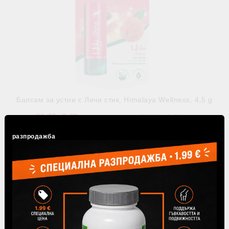
Балсам за устни с Личи стик, Himalaya Wellness, 4,5 g
€1.73
3.38лв.
€2.04
3.99лв.
В наличност
разпродажба
-15%