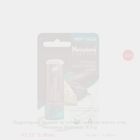
Свързани продукти
-15%
Хидратиращ балсам за устни с какаово масло стик,
Himalaya Wellness, 4,5 g
€1.73
3.38лв.
€2.04
3.99лв.