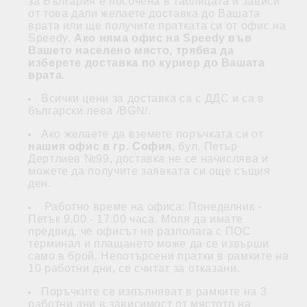
за България е посочена в таблицата и зависи
от това дали желаете доставка до Вашата
врата или ще получите пратката си от офис на
Speedy.
Ако няма офис на Speedy във
Вашето населено място, трябва да
изберете доставка по куриер до Вашата
врата.
Всички цени за доставка са с ДДС и са в
български лева /BGN/.
Ако желаете да вземете поръчката си от
нашия офис в гр. София
, бул. Петър
Дертлиев №99, доставка не се начислява и
можете да получите заявката си още същия
ден.
Работно време на офиса: Понеделник -
Петък 9.00 - 17.00 часа. Моля да имате
предвид, че офисът не разполага с ПОС
терминал и плащането може да се извърши
само в брой. Непотърсени пратки в рамките на
10 работни дни, се считат за отказани.
Поръчките се изпълняват в рамките на 3
работни дни в зависимост от мястото на