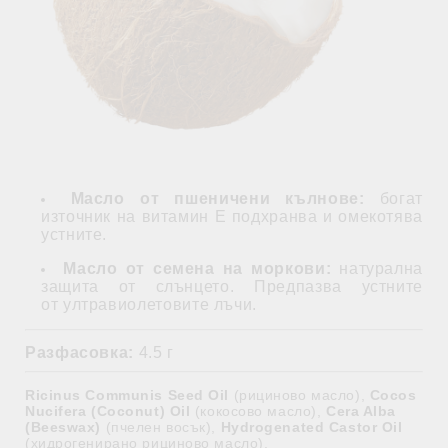
Масло от пшеничени кълнове:
богат
източник на витамин Е подхранва и омекотява
устните.
Масло от семена на моркови:
натурална
защита от слънцето. Предпазва устните
от ултравиолетовите лъчи.
Разфасовка:
4.5 г
Ricinus Communis Seed Oil
(рициново масло),
Cocos
Nucifera (Coconut) Oil
(кокосово масло),
Cera Alba
(Beeswax)
(пчелен восък),
Hydrogenated Castor Oil
(хидрогенирано рициново масло),