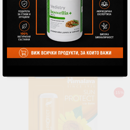
Балсам за устни Черешов блясък стик, Himalaya
Wellness, 4.5 g
€1.73
3.38лв.
€2.04
3.99лв.
В наличност
-15%