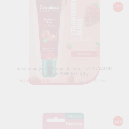
-15%
Балсам за устни Ягодов блясък, с АПЛИКАТОР,
Himalaya Wellness, 10 g
€1.90
3.72лв.
€2.24
4.38лв.
В наличност
-15%