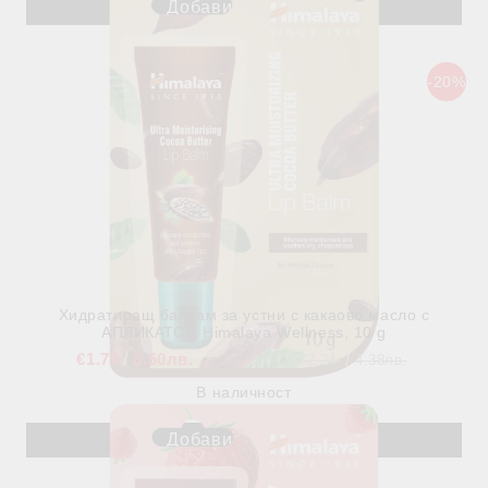
-20%
Хидратиращ балсам за устни с какаово масло с
АПЛИКАТОР, Himalaya Wellness, 10 g
€1.79
3.50лв.
€2.24
4.38лв.
В наличност