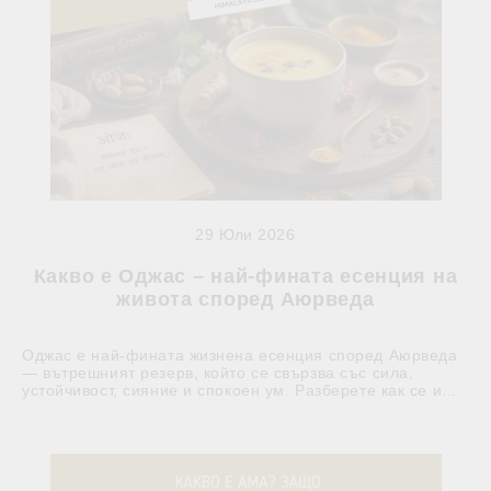
29 Юли 2026
Какво е Оджас – най-фината есенция на
живота според Аюрведа
Оджас е най-фината жизнена есенция според Аюрведа
— вътрешният резерв, който се свързва със сила,
устойчивост, сияние и спокоен ум. Разберете как се и...