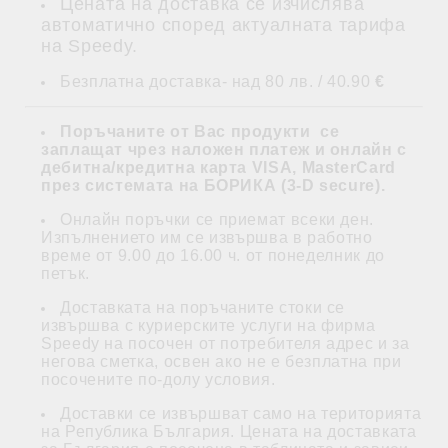
Цената на доставка се изчислява
автоматично според актуалната тарифа
на Speedy.
Безплатна доставка- над 80 лв. / 40.90
€
Поръчаните от Вас продукти се
заплащат
чрез наложен платеж и
онлайн с
дебитна/кредитна карта VISA, MasterCard
през системата на БОРИКА (3-D secure)
.
Онлайн поръчки се приемат всеки ден.
Изпълнението им се извършва в работно
време от 9.00 до 16.00 ч. от понеделник до
петък.
Доставката на поръчаните стоки се
извършва с куриерските услуги на фирма
Speedy на посочен от потребителя адрес и за
негова сметка, освен ако не е безплатна при
посочените по-долу условия.
Доставки се извършват само на територията
на Република България. Цената на доставката