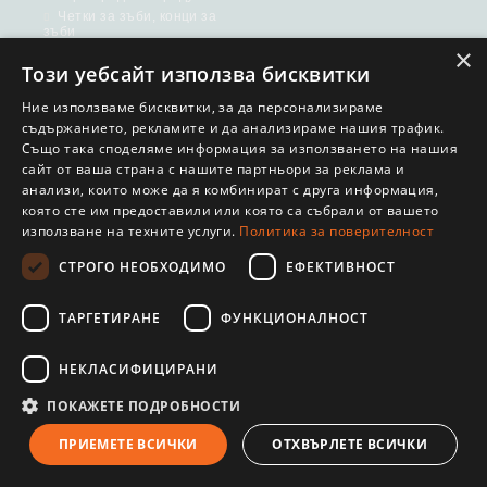
Четки за зъби, конци за
зъби
КОМПЛЕКТИ
×
Биоразградими четки +
Този уебсайт използва бисквитки
Пасти за зъби
Ние използваме бисквитки, за да персонализираме
съдържанието, рекламите и да анализираме нашия трафик.
Полезни връзки
Също така споделяме информация за използването на нашия
сайт от ваша страна с нашите партньори за реклама и
анализи, които може да я комбинират с друга информация,
Начало
Политика за личните
данни
която сте им предоставили или която са събрали от вашето
Регистрация
използване на техните услуги.
Политика за поверителност
За Нас
Рекламации
За Аюрведа
СТРОГО НЕОБХОДИМО
ЕФЕКТИВНОСТ
Често задавани въпроси
Аптеки, дрогерии и
Общи условия
магазини
ТАРГЕТИРАНЕ
ФУНКЦИОНАЛНОСТ
Партньори
Новини
НЕКЛАСИФИЦИРАНИ
Фирмени магазини
ПОКАЖЕТЕ ПОДРОБНОСТИ
Контакт
ПРИЕМЕТЕ ВСИЧКИ
ОТХВЪРЛЕТЕ ВСИЧКИ
Информация за контакт