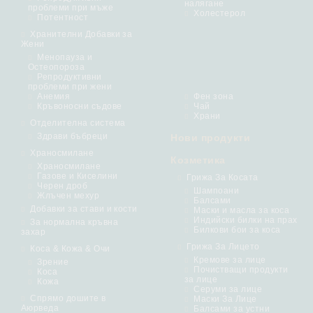
налягане
проблеми при мъже
Холестерол
Потентност
Хранителни Добавки за
Жени
Менопауза и
Остеопороза
Репродуктивни
проблеми при жени
Анемия
Фен зона
Кръвоносни съдове
Чай
Храни
Отделителна система
Здрави бъбреци
Нови продукти
Храносмилане
Козметика
Храносмилане
Газове и Киселини
Грижа За Косата
Черен дроб
Шампоани
Жлъчен мехур
Балсами
Добавки за стави и кости
Маски и масла за коса
Индийски билки на прах
За нормална кръвна
Билкови бои за коса
захар
Грижа За Лицето
Коса & Кожа & Очи
Кремове за лице
Зрение
Почистващи продукти
Коса
за лице
Кожа
Серуми за лице
Спрямо дошите в
Маски За Лице
Аюрведа
Балсами за устни