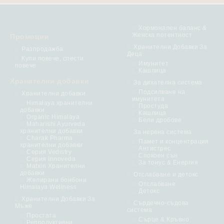
Хормонален баланс &
Женска потентност
Промоции
Хранителни Добавки За
Разпродажба
Деца
Купи повече, спести
Имунитет
повече
Кашлица
Хранителни добавки
За дихателна система
Подсилване на
Хранителни добавки
имунитета
Himalaya хранителни
Простуда
добавки
Кашлица
Organic Himalaya
Бели дробове
Maharishi Ayurveda
хранителни добавки
За нервна система
Charak Pharma
Памет и концентрация
хранителни добавки
Антистрес
Серия Vedistry
Спокоен сън
Серия Innoveda
За тонус & Енергия
Matxin Хранителни
добавки
Отслабване и детокс
Желирани бонбони
Отслабване
Himalaya Wellness
Детокс
Хранителни Добавки За
Сърдечно-съдова
Мъже
система
Простата
Сърце & Кръвно
Репродуктивни