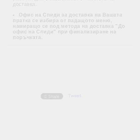
доставка.
Офис на Спиди за доставка на Вашата
пратка се избира от падащото меню,
намиращо се под метода на доставка "До
офис на Спиди" при финализиране на
поръчката.
Tweet
Share