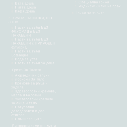
Специална грижа
Вата доша
Индийски билки на прах
Питта доша
Кафа Доша
Грижа за зъбите
ХРАНИ, НАПИТКИ, ФЕН
ЗОНА
Пасти за зъби БЕЗ
ФЛУОРИД и БЕЗ
ПАРАБЕНИ
Пасти за зъби БЕЗ
ПАРАБЕНИ с ПРИРОДЕН
флуорид
Пасти за зъби
Botanique
Вода за уста
Пасти за зъби за деца
Грижа За Тялото
Аюрведични сапуни
Лосиони За Тяло
Кремове за ръце и
ходила
Здравословни кремове,
масла и балсами
Универсални кремове
за лице и тяло
Натурални
дезодоранти и део
стикове
Слънцезащита
Биоразградими продукти