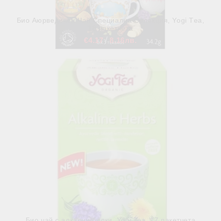
Био Аюрведичен Чай Специална Селекция, Yogi Тea,
18 пакетчета
€4.17
8.16лв.
В наличност
Био чай с алкални билки, Yogi Tea, 17 пакетчета