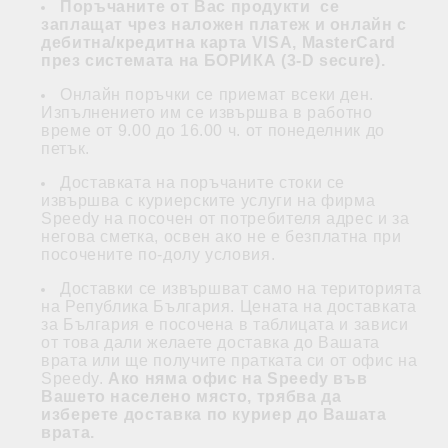
Поръчаните от Вас продукти се
заплащат
чрез наложен платеж и
онлайн с
дебитна/кредитна карта VISA, MasterCard
през системата на БОРИКА (3-D secure)
.
Онлайн поръчки се приемат всеки ден.
Изпълнението им се извършва в работно
време от 9.00 до 16.00 ч. от понеделник до
петък.
Доставката на поръчаните стоки се
извършва с куриерските услуги на фирма
Speedy на посочен от потребителя адрес и за
негова сметка, освен ако не е безплатна при
посочените по-долу условия.
Доставки се извършват само на територията
на Република България. Цената на доставката
за България е посочена в таблицата и зависи
от това дали желаете доставка до Вашата
врата или ще получите пратката си от офис на
Speedy.
Ако няма офис на Speedy във
Вашето населено място, трябва да
изберете доставка по куриер до Вашата
врата.