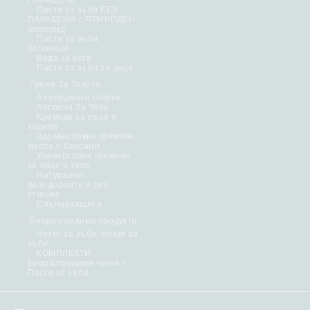
ПАРАБЕНИ
Пасти за зъби БЕЗ
ПАРАБЕНИ с ПРИРОДЕН
флуорид
Пасти за зъби
Botanique
Вода за уста
Пасти за зъби за деца
Грижа За Тялото
Аюрведични сапуни
Лосиони За Тяло
Кремове за ръце и
ходила
Здравословни кремове,
масла и балсами
Универсални кремове
за лице и тяло
Натурални
дезодоранти и део
стикове
Слънцезащита
Биоразградими продукти
Четки за зъби, конци за
зъби
КОМПЛЕКТИ
Биоразградими четки +
Пасти за зъби