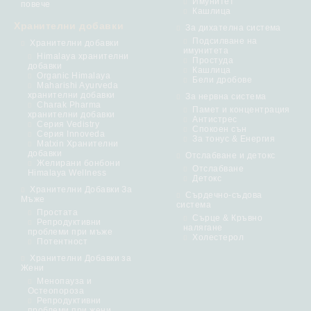
Имунитет
повече
Кашлица
Хранителни добавки
За дихателна система
Подсилване на
Хранителни добавки
имунитета
Himalaya хранителни
Простуда
добавки
Кашлица
Organic Himalaya
Бели дробове
Maharishi Ayurveda
хранителни добавки
За нервна система
Charak Pharma
Памет и концентрация
хранителни добавки
Антистрес
Серия Vedistry
Спокоен сън
Серия Innoveda
За тонус & Енергия
Matxin Хранителни
добавки
Отслабване и детокс
Желирани бонбони
Отслабване
Himalaya Wellness
Детокс
Хранителни Добавки За
Сърдечно-съдова
Мъже
система
Простата
Сърце & Кръвно
Репродуктивни
налягане
проблеми при мъже
Холестерол
Потентност
Хранителни Добавки за
Жени
Менопауза и
Остеопороза
Репродуктивни
проблеми при жени