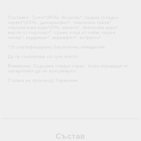
Съставки: Тулси*(45%), босилек*, лакриц (сладък
корен)*(12%), джинджифил*, лимонена трева*,
портокалова кора*(5%), канела*, лимонова кора*,
масло от портокал*, сушен плод от лайм, черен
пипер*, кардамон*, карамфил*, естрагон*.
*От сертифицирано биологично земеделие.
Да се съхранява на сухо място.
Внимание: Съдържа сладък корен. Хора страдащи от
хипертония да не консумират!
Страна на произход: Германия
Състав