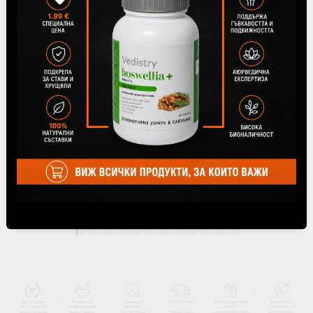
Ашваганда Уелнес (против стрес), 60 таблетки,
Himalaya Wellness
€8.99
17.58лв.
1