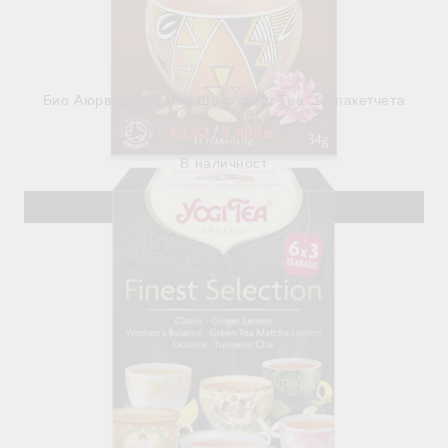
Био Аюрведичен Чай Шоко, Yogi Тea, 17 пакетчета
€3.83
7.49лв.
В наличност