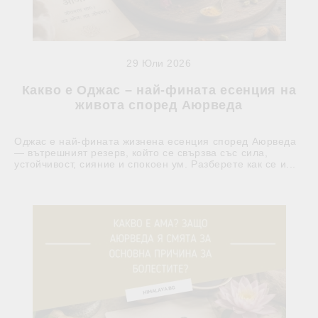
29 Юли 2026
Какво е Оджас – най-фината есенция на
живота според Аюрведа
Оджас е най-фината жизнена есенция според Аюрведа
— вътрешният резерв, който се свързва със сила,
устойчивост, сияние и спокоен ум. Разберете как се и...