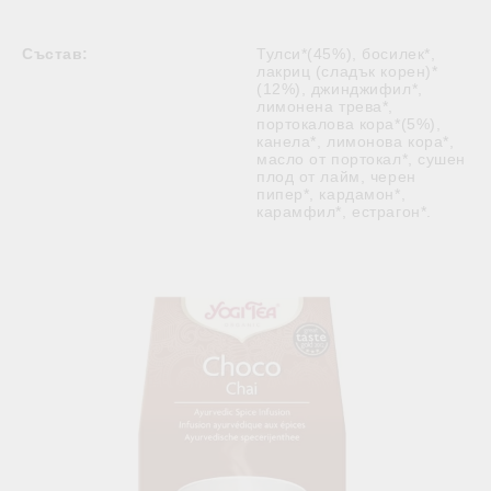
Състав:
Тулси*(45%), босилек*,
лакриц (сладък корен)*
(12%), джинджифил*,
лимонена трева*,
портокалова кора*(5%),
канела*, лимонова кора*,
масло от портокал*, сушен
плод от лайм, черен
пипер*, кардамон*,
карамфил*, естрагон*.
Свързани продукти