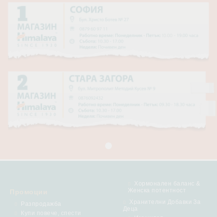
Хормонален баланс &
Женска потентност
Промоции
Хранителни Добавки За
Разпродажба
Деца
Купи повече, спести