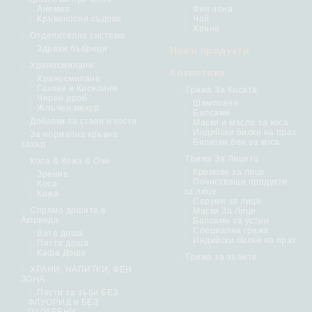
Анемия
Фен зона
Кръвоносни съдове
Чай
Храни
Отделителна система
Здрави бъбреци
Нови продукти
Храносмилане
Козметика
Храносмилане
Газове и Киселини
Грижа За Косата
Черен дроб
Шампоани
Жлъчен мехур
Балсами
Добавки за стави и кости
Маски и масла за коса
Индийски билки на прах
За нормална кръвна
Билкови бои за коса
захар
Грижа За Лицето
Коса & Кожа & Очи
Кремове за лице
Зрение
Почистващи продукти
Коса
за лице
Кожа
Серуми за лице
Спрямо дошите в
Маски За Лице
Аюрведа
Балсами за устни
Специална грижа
Вата доша
Индийски билки на прах
Питта доша
Кафа Доша
Грижа за зъбите
ХРАНИ, НАПИТКИ, ФЕН
ЗОНА
Пасти за зъби БЕЗ
ФЛУОРИД и БЕЗ