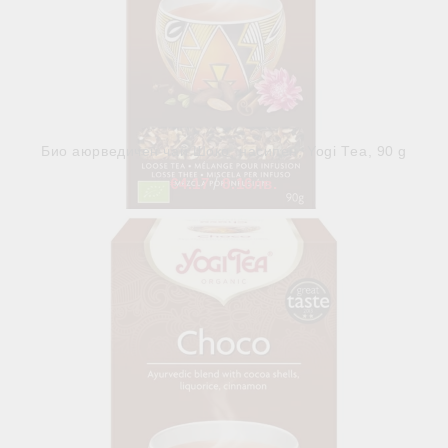
Био аюрведичен чай Шоко, насипен, Yogi Тea, 90 g
€4.17
8.16лв.
В наличност