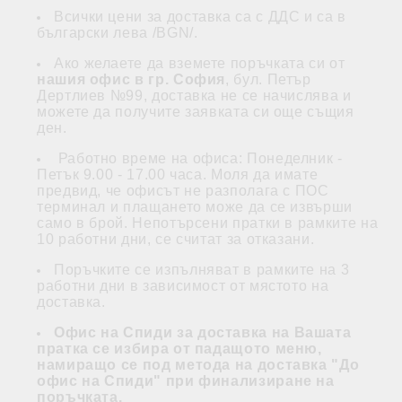
Всички цени за доставка са с ДДС и са в
български лева /BGN/.
Ако желаете да вземете поръчката си от
нашия офис в гр. София
, бул. Петър
Дертлиев №99, доставка не се начислява и
можете да получите заявката си още същия
ден.
Работно време на офиса: Понеделник -
Петък 9.00 - 17.00 часа. Моля да имате
предвид, че офисът не разполага с ПОС
терминал и плащането може да се извърши
само в брой. Непотърсени пратки в рамките на
10 работни дни, се считат за отказани.
Поръчките се изпълняват в рамките на 3
работни дни в зависимост от мястото на
доставка.
Офис на Спиди за доставка на Вашата
пратка се избира от падащото меню,
намиращо се под метода на доставка "До
офис на Спиди" при финализиране на
поръчката.