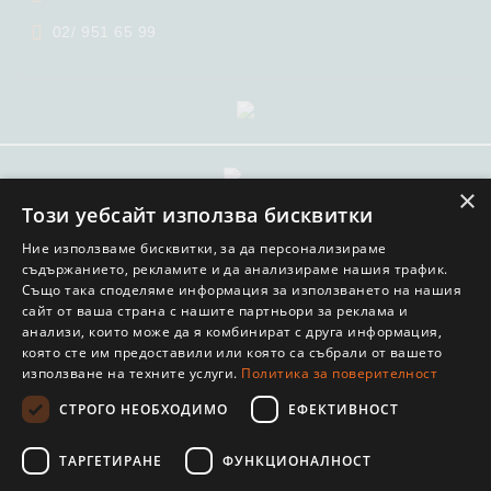
02/ 951 65 99
×
GDPR
Този уебсайт използва бисквитки
Нашият онлайн магазин е 100% съобразен с GDPR.
Ние използваме бисквитки, за да персонализираме
Прочетете нашата политика
съдържанието, рекламите и да анализираме нашия трафик.
Моите лични данни
Също така споделяме информация за използването на нашия
сайт от ваша страна с нашите партньори за реклама и
анализи, които може да я комбинират с друга информация,
която сте им предоставили или която са събрали от вашето
използване на техните услуги.
Политика за поверителност
СТРОГО НЕОБХОДИМО
ЕФЕКТИВНОСТ
© COPYRIGHT 2022. ОНЛАЙН МАГАЗИН ОТ SELITON
ТАРГЕТИРАНЕ
ФУНКЦИОНАЛНОСТ