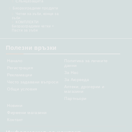
Слънцезащита
Биоразградими продукти
Четки за зъби, конци за
зъби
КОМПЛЕКТИ
Биоразградими четки +
Пасти за зъби
Полезни връзки
Начало
Политика за личните
данни
Регистрация
За Нас
Рекламации
За Аюрведа
Често задавани въпроси
Аптеки, дрогерии и
Общи условия
магазини
Партньори
Новини
Фирмени магазини
Контакт