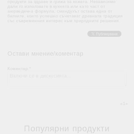
продукти за здраве и грижа за кожата. Независимо
дали го използвате в кухнята или като част от
аюрведична формула, сминдухът остава една от
билките, които успешно съчетават древната традиция
със съвременния интерес към природните решения.
Остави мнение/коментар
Коментар:
*
«
1
»
Популярни продукти