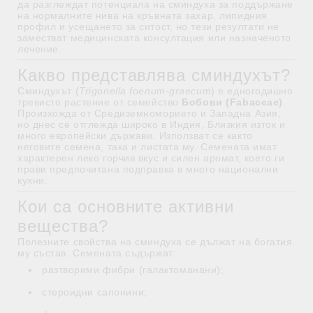
да разглеждат потенциала на сминдуха за поддържане
на нормалните нива на кръвната захар, липидния
профил и усещането за ситост, но тези резултати не
заместват медицинската консултация или назначеното
лечение.
Какво представлява сминдухът?
Сминдухът (
Trigonella foenum-graecum
) е едногодишно
тревисто растение от семейство
Бобови (Fabaceae)
.
Произхожда от Средиземноморието и Западна Азия,
но днес се отглежда широко в Индия, Близкия изток и
много европейски държави. Използват се както
неговите семена, така и листата му. Семената имат
характерен леко горчив вкус и силен аромат, което ги
прави предпочитана подправка в много национални
кухни.
Кои са основните активни
вещества?
Полезните свойства на сминдуха се дължат на богатия
му състав. Семената съдържат:
разтворими фибри (галактоманани);
стероидни сапонини;