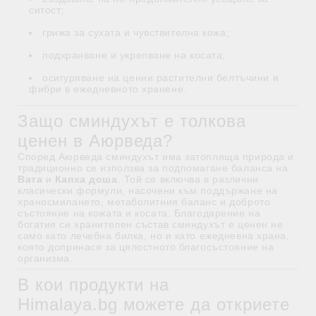
ситост;
грижа за сухата и чувствителна кожа;
подхранване и укрепване на косата;
осигуряване на ценни растителни белтъчини и
фибри в ежедневното хранене.
Защо сминдухът е толкова
ценен в Аюрведа?
Според Аюрведа сминдухът има затопляща природа и
традиционно се използва за подпомагане баланса на
Вата
и
Капха доша
. Той се включва в различни
класически формули, насочени към поддържане на
храносмилането, метаболитния баланс и доброто
състояние на кожата и косата. Благодарение на
богатия си хранителен състав сминдухът е ценен не
само като лечебна билка, но и като ежедневна храна,
която допринася за цялостното благосъстояние на
организма.
В кои продукти на
Himalaya.bg можете да откриете