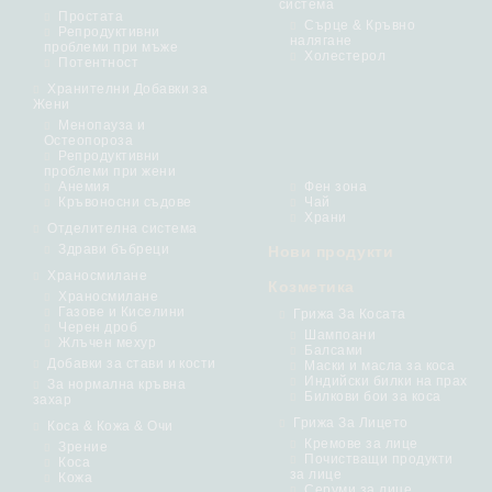
система
Простата
Сърце & Кръвно
Репродуктивни
налягане
проблеми при мъже
Холестерол
Потентност
Хранителни Добавки за
Жени
Менопауза и
Остеопороза
Репродуктивни
проблеми при жени
Анемия
Фен зона
Кръвоносни съдове
Чай
Храни
Отделителна система
Здрави бъбреци
Нови продукти
Храносмилане
Козметика
Храносмилане
Газове и Киселини
Грижа За Косата
Черен дроб
Шампоани
Жлъчен мехур
Балсами
Добавки за стави и кости
Маски и масла за коса
Индийски билки на прах
За нормална кръвна
Билкови бои за коса
захар
Грижа За Лицето
Коса & Кожа & Очи
Кремове за лице
Зрение
Почистващи продукти
Коса
за лице
Кожа
Серуми за лице