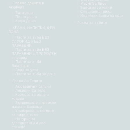
Спрямо дошите в
Маски За Лице
Аюрведа
Балсами за устни
Специална грижа
Вата доша
Индийски билки на прах
Питта доша
Кафа Доша
Грижа за зъбите
ХРАНИ, НАПИТКИ, ФЕН
ЗОНА
Пасти за зъби БЕЗ
ФЛУОРИД и БЕЗ
ПАРАБЕНИ
Пасти за зъби БЕЗ
ПАРАБЕНИ с ПРИРОДЕН
флуорид
Пасти за зъби
Botanique
Вода за уста
Пасти за зъби за деца
Грижа За Тялото
Аюрведични сапуни
Лосиони За Тяло
Кремове за ръце и
ходила
Здравословни кремове,
масла и балсами
Универсални кремове
за лице и тяло
Натурални
дезодоранти и део
стикове