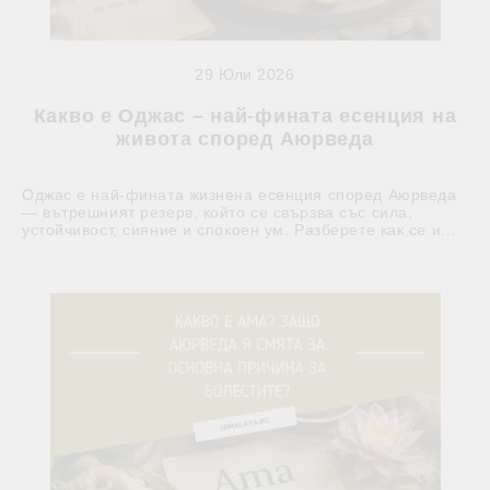
29 Юли 2026
Какво е Оджас – най-фината есенция на
живота според Аюрведа
Оджас е най-фината жизнена есенция според Аюрведа
— вътрешният резерв, който се свързва със сила,
устойчивост, сияние и спокоен ум. Разберете как се и...