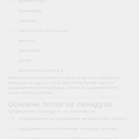
флавоноиди;
алкалоиди;
лецитин;
растителни белтъчини;
желязо;
магнезий;
калий;
витамини от група B.
Именно комбинацията от тези вещества превръща
сминдуха в една от най-ценените билки както в
традиционната медицина, така и в съвременните
хранителни добавки.
Основни ползи на сминдуха
Традиционно сминдухът се използва за:
подпомагане на нормалния метаболитен баланс;
поддържане на нормалния липиден профил;
създаване на по-продължително усещане за