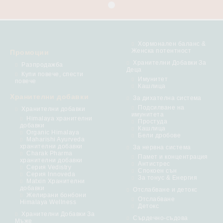
Хормонален баланс &
Женска потентност
Промоции
Хранителни Добавки За
Разпродажба
Деца
Купи повече, спести
Имунитет
повече
Кашлица
Хранителни добавки
За дихателна система
Подсилване на
Хранителни добавки
имунитета
Himalaya хранителни
Простуда
добавки
Кашлица
Organic Himalaya
Бели дробове
Maharishi Ayurveda
хранителни добавки
За нервна система
Charak Pharma
Памет и концентрация
хранителни добавки
Антистрес
Серия Vedistry
Спокоен сън
Серия Innoveda
За тонус & Енергия
Matxin Хранителни
добавки
Отслабване и детокс
Желирани бонбони
Отслабване
Himalaya Wellness
Детокс
Хранителни Добавки За
Сърдечно-съдова
Мъже