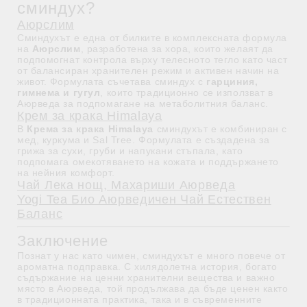
сминдух?
Аюрслим
Сминдухът е една от билките в комплексната формула
на
Аюрслим
, разработена за хора, които желаят да
подпомогнат контрола върху телесното тегло като част
от балансиран хранителен режим и активен начин на
живот. Формулата съчетава сминдух с
гарциния,
гимнема и гугул
, които традиционно се използват в
Аюрведа за подпомагане на метаболитния баланс.
Крем за крака Himalaya
В
Крема за крака Himalaya
сминдухът е комбиниран с
мед, куркума и Sal Tree. Формулата е създадена за
грижа за сухи, груби и напукани стъпала, като
подпомага омекотяването на кожата и поддържането
на нейния комфорт.
Чай Лека нощ, Махариши Аюрведа
Yogi Tea Био Аюрведичен Чай Естествен
Баланс
Заключение
Познат у нас като чимен, сминдухът е много повече от
ароматна подправка. С хилядолетна история, богато
съдържание на ценни хранителни вещества и важно
място в Аюрведа, той продължава да бъде ценен както
в традиционната практика, така и в съвременните