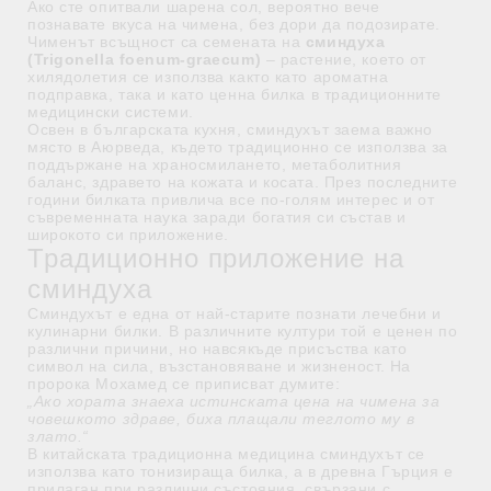
Ако сте опитвали шарена сол, вероятно вече
познавате вкуса на чимена, без дори да подозирате.
Чименът всъщност са семената на
сминдуха
(Trigonella foenum-graecum)
– растение, което от
хилядолетия се използва както като ароматна
подправка, така и като ценна билка в традиционните
медицински системи.
Освен в българската кухня, сминдухът заема важно
място в Аюрведа, където традиционно се използва за
поддържане на храносмилането, метаболитния
баланс, здравето на кожата и косата. През последните
години билката привлича все по-голям интерес и от
съвременната наука заради богатия си състав и
широкото си приложение.
Традиционно приложение на
сминдуха
Сминдухът е една от най-старите познати лечебни и
кулинарни билки. В различните култури той е ценен по
различни причини, но навсякъде присъства като
символ на сила, възстановяване и жизненост. На
пророка Мохамед се приписват думите:
„Ако хората знаеха истинската цена на чимена за
човешкото здраве, биха плащали теглото му в
злато.“
В китайската традиционна медицина сминдухът се
използва като тонизираща билка, а в древна Гърция е
прилаган при различни състояния, свързани с