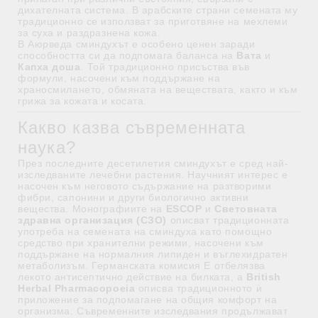
дихателната система. В арабските страни семената му
традиционно се използват за приготвяне на мехлеми
за суха и раздразнена кожа.
В Аюрведа сминдухът е особено ценен заради
способността си да подпомага баланса на
Вата
и
Капха доша
. Той традиционно присъства във
формули, насочени към поддържане на
храносмилането, обмяната на веществата, както и към
грижа за кожата и косата.
Какво казва съвременната
наука?
През последните десетилетия сминдухът е сред най-
изследваните лечебни растения. Научният интерес е
насочен към неговото съдържание на разтворими
фибри, сапонини и други биологично активни
вещества. Монографиите на
ESCOP
и
Световната
здравна организация (СЗО)
описват традиционната
употреба на семената на сминдуха като помощно
средство при хранителни режими, насочени към
поддържане на нормалния липиден и въглехидратен
метаболизъм. Германската комисия Е отбелязва
лекото антисептично действие на билката, а
British
Herbal Pharmacopoeia
описва традиционното ѝ
приложение за подпомагане на общия комфорт на
организма. Съвременните изследвания продължават