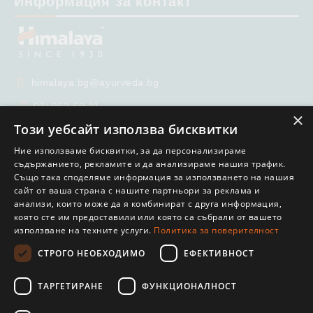
Информация за контакт
himalaya.bg@ayurveda.bg
02/ 952 69 21
×
Този уебсайт използва бисквитки
02/ 951 65 99
Ние използваме бисквитки, за да персонализираме
съдържанието, рекламите и да анализираме нашия трафик.
Също така споделяме информация за използването на нашия
сайт от ваша страна с нашите партньори за реклама и
анализи, които може да я комбинират с друга информация,
която сте им предоставили или която са събрали от вашето
използване на техните услуги.
Политика за поверителност
GDPR
СТРОГО НЕОБХОДИМО
ЕФЕКТИВНОСТ
Нашият онлайн магазин е 100% съобразен с GDPR.
Прочетете нашата политика
ТАРГЕТИРАНЕ
ФУНКЦИОНАЛНОСТ
Моите лични данни