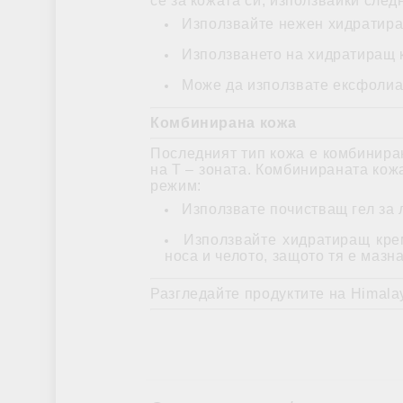
се за кожата си, използвайки след
Използвайте нежен хидратиращ
Използването на хидратиращ к
Може да използвате ексфолиан
Комбинирана кожа
Последният тип кожа е комбиниран
на Т – зоната. Комбинираната кожа
режим:
Използвате почистващ гел за л
Използвайте хидратиращ крем
носа и челото, защото тя е мазна
Разгледайте продуктите на Himala