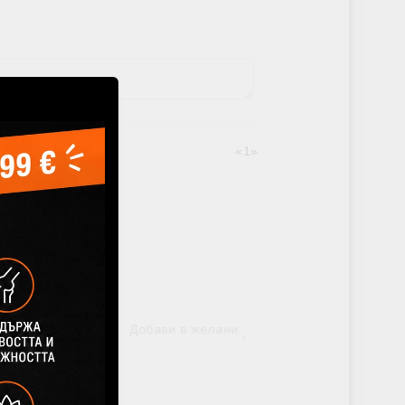
«
1
»
Добави в желани