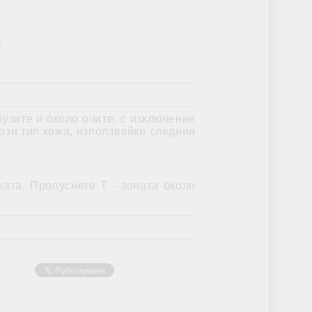
.
узите и около очите, с изключение
този тип кожа, използвайки следния
ата. Пропуснете Т - зоната около