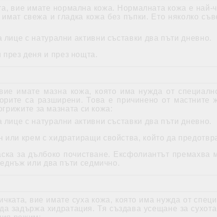
та, вие имате нормална кожа. Нормалната кожа е най-ч
имат свежа и гладка кожа без пъпки. Ето няколко съве
а лице с натурални активни съставки два пъти дневно.
през деня и през нощта.
 вие имате мазна кожа, която има нужда от специалн
порите са разширени. Това е причинено от мастните ж
погрижите за мазната си кожа:
а лице с натурални активни съставки два пъти дневно.
н или крем с хидратиращи свойства, който да предотв
ска за дълбоко почистване. Ексфолиантът премахва мъ
веднъж или два пъти седмично.
ичката, вие имате суха кожа, която има нужда от спец
 да задържа хидратация. Тя създава усещане за сухот