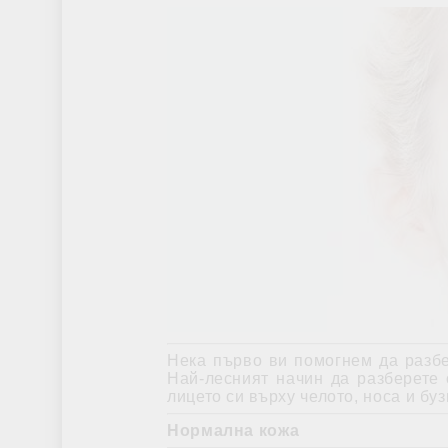
Himalaya Wellness
За тонус & Енергия
ДОБАВКИ ЗА СТАВИ И КОСТИ
ЗА НОРМАЛ
Нека първо ви помогнем да разбе
Най-лесният начин да разберете 
лицето си върху челото, носа и буз
Нормална кожа