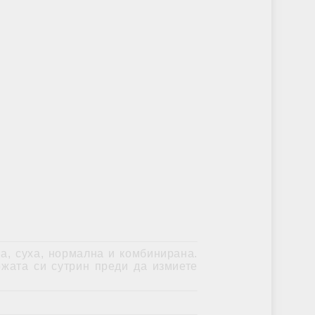
Жлъчен мехур
ОШИТЕ В АЮРВЕДА
ХРАНИ, НАПИТКИ, ФЕН ЗОНА
Фен зона
Чай
Храни
а, суха, нормална и комбинирана.
ожата си сутрин преди да измиете