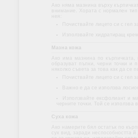
Ако няма мазнина върху кърпичка
внимание. Хората с нормален тип 
нея:
Почиствайте лицето си с гел з
Използвайте хидратиращ крем 
Мазна кожа
Ако има мазнина по кърпичката,
образуват пъпки, черни точки и 
няколко съвета за това как да се 
Почиствайте лицето си с гел з
Важно е да се използва лосио
Използвайте ексфолиант и ма
черните точки. Той се използва 
Суха кожа
Ако намерите бял остатък по кърп
сух вид, заради неспособността й