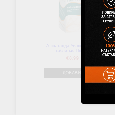
Ашваганда Уелнес (против стрес)
таблетки, Himalaya Wellness
€8.99
17.58лв.