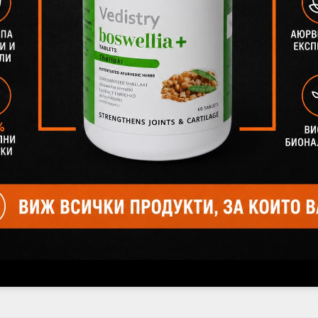
, 60
БОСВЕЛИЯ ПЛЮС (Шалаки + Дълъг
М
Пипер), Ведистри, 60 таблетки
охл
€1.99
3.89лв.
€7.15
13.98лв.
1