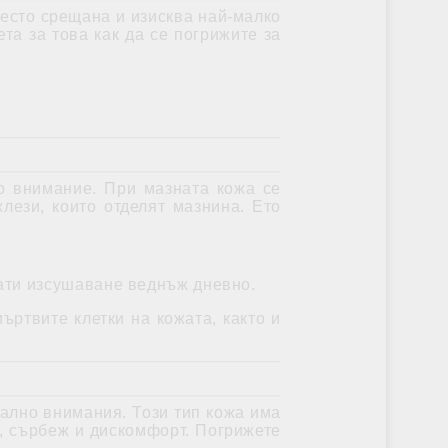
есто срещана и изисква най-малко
та за това как да се погрижите за
о внимание. При мазната кожа се
лези, които отделят мазнина. Ето
рати изсушаване веднъж дневно.
ртвите клетки на кожата, както и
иално внимания. Този тип кожа има
а, сърбеж и дискомфорт. Погрижете