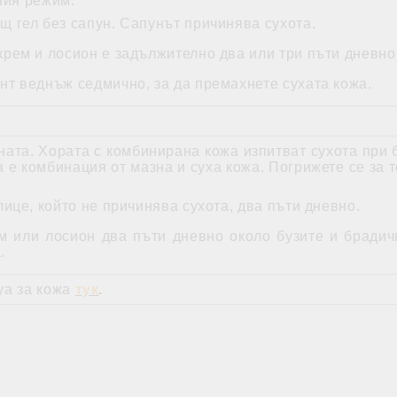
ния режим:
 гел без сапун. Сапунът причинява сухота.
рем и лосион е задължително два или три пъти дневно
т веднъж седмично, за да премахнете сухата кожа.
ата. Хората с комбинирана кожа изпитват сухота при б
 е комбинация от мазна и суха кожа. Погрижете се за 
ице, който не причинява сухота, два пъти дневно.
 или лосион два пъти дневно около бузите и брадичк
.
ya за кожа
тук
.