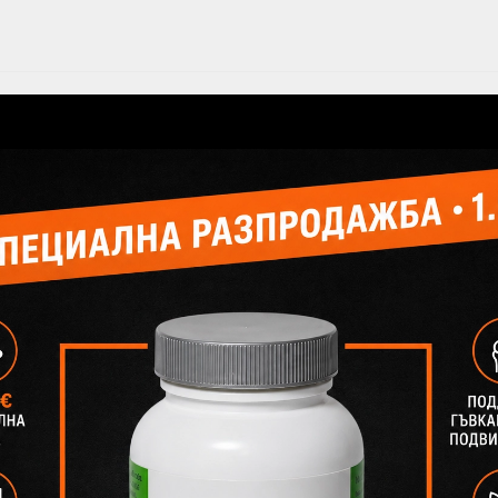
Популярни продукти
лани
Добави в желани
-72%