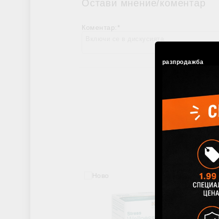
Остави мнение/коментар
Коментар:
*
разпродажба
Добави в же