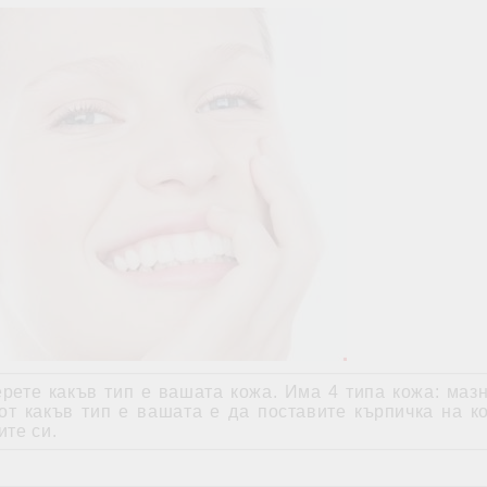
Кръвоносни съдове
НА КРЪВНА ЗАХАР
КОСА & КОЖА & ОЧИ
СПРЯМО Д
Зрение
Вата доша
Коса
Питта доша
Кожа
Кафа Доша
рете какъв тип е вашата кожа. Има 4 типа кожа: мазн
от какъв тип е вашата е да поставите кърпичка на к
ите си.