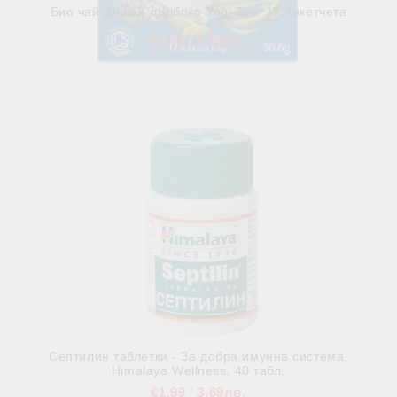
Био чай Дишай дълбоко Yogi Tea, 17 пакетчета
€3.83
7.49лв.
В наличност
Септилин таблетки - За добра имунна система,
Himalaya Wellness, 40 табл.
€1.99
3.89лв.