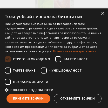
Цефагрейн - При синузит и мигрена, Charak Pharma,
×
100 таблетки
Този уебсайт използва бисквитки
€3.11
6.08лв.
Ние използваме бисквитки, за да персонализираме
В наличност
съдържанието, рекламите и да анализираме нашия трафик.
Също така споделяме информация за използването на нашия
сайт от ваша страна с нашите партньори за реклама и
анализи, които може да я комбинират с друга информация,
която сте им предоставили или която са събрали от вашето
използване на техните услуги.
Политика за поверителност
СТРОГО НЕОБХОДИМО
ЕФЕКТИВНОСТ
ТАРГЕТИРАНЕ
ФУНКЦИОНАЛНОСТ
НЕКЛАСИФИЦИРАНИ
ПОКАЖЕТЕ ПОДРОБНОСТИ
ПРИЕМЕТЕ ВСИЧКИ
ОТХВЪРЛЕТЕ ВСИЧКИ
Кофлет ЕС ЕФ (без захар), Himalaya Wellness, 100 ml