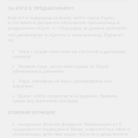
ЗА КОГО Е ПРЕДНАЗНАЧЕН?
Кофлет е подходящ за всеки, който търси бързо,
естествено и дискретно облекчение при кашлица и
раздразнено гърло. 👉 Подходящ за дневна употреба
при дискомфорт в гърлото и лека кашлица. Идеален
за:
Хора с първи симптоми на настинка и дразнеща
кашлица
Активни хора, които имат нужда от бързо
облекчение в движение
Хора, изложени на прах, замърсяване или
алергени
Всеки, който предпочита натурална, билкова
грижа без агресивни съставки
ОСНОВНИ ФУНКЦИИ
натурална билкова формула: Комбинация от 6
традиционни аюрведични билки, известни със своето
успокояващо действие върху гърлото и дихателните