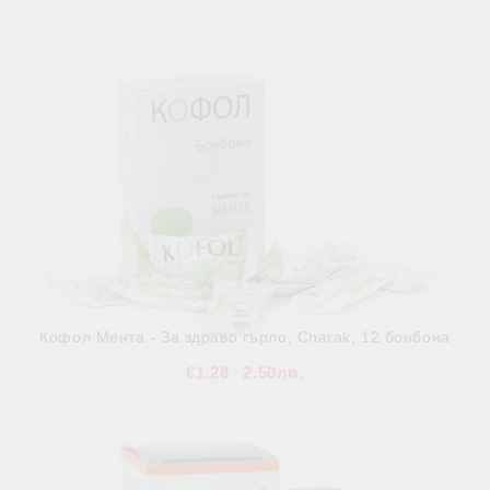
Кофол Мента - За здраво гърло, Charak, 12 бонбона
€1.28
2.50лв.
В наличност