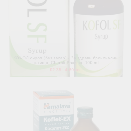
КОФОЛ сироп (без захар) - За здрави бронхиални
пътища, Charak Pharma, 100 ml
€2.35
4.60лв.
В наличност