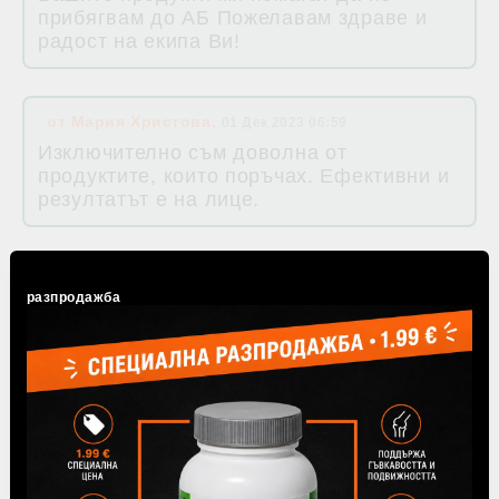
прибягвам до АБ Пожелавам здраве и
радост на екипа Ви!
от
Мария Христова
,
01 Дек 2023 06:59
Изключително съм доволна от
продуктите, които поръчах. Ефективни и
резултатът е на лице.
от
Марина
,
29 Ное 2023 01:49
разпродажба
Тези бонбони спасява ми при гадене по
време на пътуване в колата
от
Гост
,
12 Ное 2023 15:28
Защо картонената опаковка на
кофлетите не е запечатана и всеки по
веригата до купувача може да бръкне