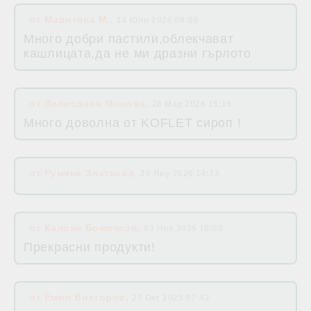
от
Маритяна М.
,
14 Юли 2026 09:00
Много добри пастили,облекчават
кашлицата,да не ми дразни гърлото
от
Велислава Монова
,
28 Мар 2026 16:16
Много доволна от KOFLET сироп !
от
Румяна Златкова
,
20 Яну 2026 14:32
от
Калоян Божичков
,
03 Ное 2025 10:00
Прекрасни продукти!
от
Емил Викторов
,
27 Окт 2025 07:42