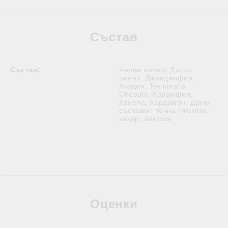
Състав
Състав:
Черен пипер, Дълъг
пипер, Джинджифил,
Акация, Terminalia
Chebula, Карамфил,
Канела, Кардамон. Други
съставки: течна глюкоза,
захар, лактоза
Оценки