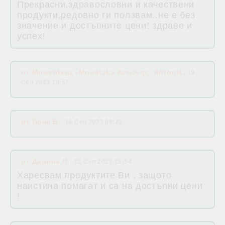
Прекрасни,здравословни и качествени
продукти,редовно ги ползвам..не е без
значение и достъпните цени! здраве и
успех!
от
Μουστάκας -Moustaka Αντώνης- Antonis
,
19
Сеп 2023 13:57
от
Йоан В.
,
16 Сеп 2023 09:22
от
Дарина Л.
,
12 Сеп 2023 18:54
Харесвам продуктите Ви , защото
наистина помагат и са на достъпни цени
!