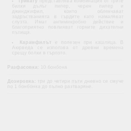
Трикату
представлява комбинация от трите
билки дълъг пипер, черен пипер и
джинджифил, които облекчават
задръстванията в гърдите като намаляват
слузта. Имат антимикробно действие и
благоприятно повлияват горните дихателни
пътища.
Карамфилът
е полезен при кашлица. В
Аюрведа се използва от древни времена
срещу болки в гърлото.
Разфасовка:
10 бонбона
Дозировка:
три до четири пъти дневно се смуче
по 1 бонбонка до пълно разтваряне.