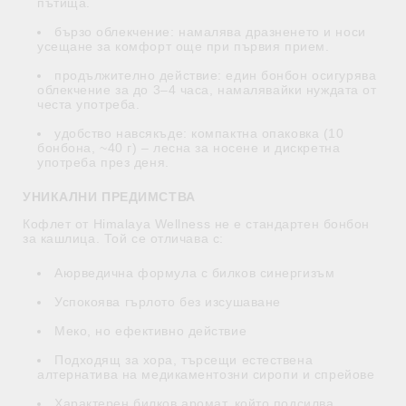
пътища.
бързо облекчение: намалява дразненето и носи
усещане за комфорт още при първия прием.
продължително действие: един бонбон осигурява
облекчение за до 3–4 часа, намалявайки нуждата от
честа употреба.
удобство навсякъде: компактна опаковка (10
бонбона, ~40 г) – лесна за носене и дискретна
употреба през деня.
УНИКАЛНИ ПРЕДИМСТВА
Кофлет от Himalaya Wellness не е стандартен бонбон
за кашлица. Той се отличава с:
Аюрведична формула с билков синергизъм
Успокоява гърлото без изсушаване
Меко, но ефективно действие
Подходящ за хора, търсещи естествена
алтернатива на медикаментозни сиропи и спрейове
Характерен билков аромат, който подсилва