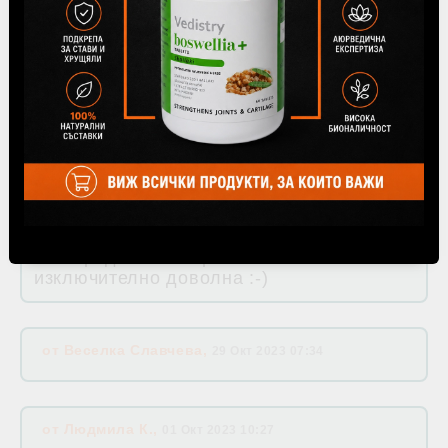
вътре? Неприемливо е. Иначе са много
добри като действие.
от
Венцислав Гъновски
,
09 Ное 2023 07:22
Абсолютно съм доволен от всичко което
купувам от вас ! Препоръчвам !
от
Янита Ананиева
,
06 Ное 2023 10:17
За пореден път поръчвам от Вас и съм
изключително доволна :-)
от
Веселка Славчева
,
29 Окт 2023 07:34
от
Людмила К.
,
01 Окт 2023 10:27