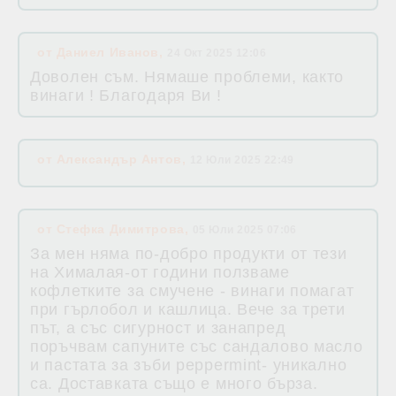
от
Даниел Иванов
,
24 Окт 2025 12:06
Доволен съм. Нямаше проблеми, както
винаги ! Благодаря Ви !
от
Александър Антов
,
12 Юли 2025 22:49
от
Стефка Димитрова
,
05 Юли 2025 07:06
За мен няма по-добро продукти от тези
на Хималая-от години ползваме
кофлетките за смучене - винаги помагат
при гърлобол и кашлица. Вече за трети
път, а със сигурност и занапред
поръчвам сапуните със сандалово масло
и пастата за зъби peppermint- уникално
са. Доставката също е много бърза.