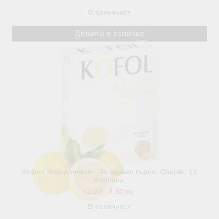
В наличност
Кофол Мед и лимон - За здраво гърло, Charak, 12
бонбона
€1.28
2.50лв.
В наличност