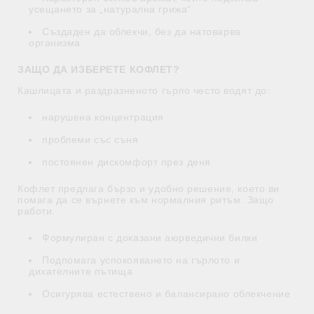
усещането за „натурална грижа“
Създаден да облекчи, без да натоварва
организма.
ЗАЩО ДА ИЗБЕРЕТЕ КОФЛЕТ?
Кашлицата и раздразненото гърло често водят до:
нарушена концентрация
проблеми със съня
постоянен дискомфорт през деня
Кофлет предлага бързо и удобно решение, което ви
помага да се върнете към нормалния ритъм. Защо
работи:
Формулиран с доказани аюрведични билки
Подпомага успокояването на гърлото и
дихателните пътища
Осигурява естествено и балансирано облекчение