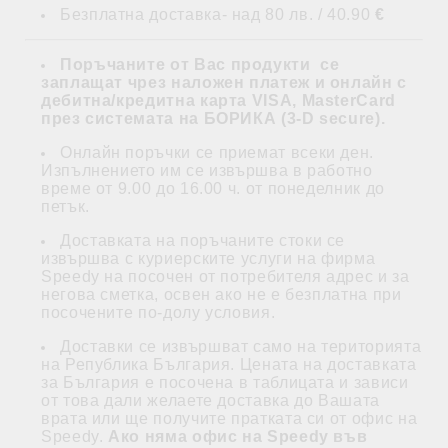
Безплатна доставка- над 80 лв. / 40.90
€
Поръчаните от Вас продукти се
заплащат
чрез наложен платеж и
онлайн с
дебитна/кредитна карта VISA, MasterCard
през системата на БОРИКА (3-D secure)
.
Онлайн поръчки се приемат всеки ден.
Изпълнението им се извършва в работно
време от 9.00 до 16.00 ч. от понеделник до
петък.
Доставката на поръчаните стоки се
извършва с куриерските услуги на фирма
Speedy на посочен от потребителя адрес и за
негова сметка, освен ако не е безплатна при
посочените по-долу условия.
Доставки се извършват само на територията
на Република България. Цената на доставката
за България е посочена в таблицата и зависи
от това дали желаете доставка до Вашата
врата или ще получите пратката си от офис на
Speedy.
Ако няма офис на Speedy във