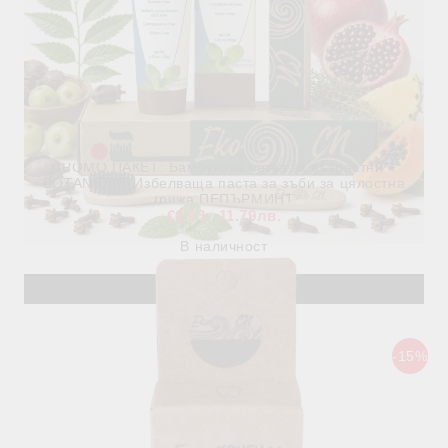
ПРОМО ПАКЕТ: Бамбукова четка за възрастни +
BOTANIQUE Избелваща паста за зъби за цялостна
грижа ПЕПЪРМИНТ
€6.03
11.79лв.
В наличност
Виж детайли
-15%