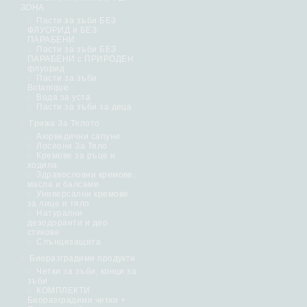
ЗОНА
Пасти за зъби БЕЗ
ФЛУОРИД и БЕЗ
ПАРАБЕНИ
Пасти за зъби БЕЗ
ПАРАБЕНИ с ПРИРОДЕН
флуорид
Пасти за зъби
Botanique
Вода за уста
Пасти за зъби за деца
Грижа За Тялото
Аюрведични сапуни
Лосиони За Тяло
Кремове за ръце и
ходила
Здравословни кремове,
масла и балсами
Универсални кремове
за лице и тяло
Натурални
дезодоранти и део
стикове
Слънцезащита
Биоразградими продукти
Четки за зъби, конци за
зъби
КОМПЛЕКТИ
Биоразградими четки +