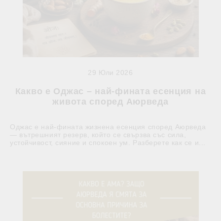
29 Юли 2026
Какво е Оджас – най-фината есенция на
живота според Аюрведа
Оджас е най-фината жизнена есенция според Аюрведа
— вътрешният резерв, който се свързва със сила,
устойчивост, сияние и спокоен ум. Разберете как се и...