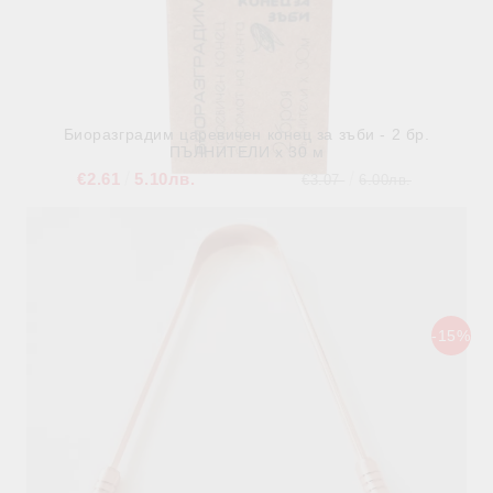
Биоразградим царевичен конец за зъби - 2 бр.
ПЪЛНИТЕЛИ х 30 м
€2.61
5.10лв.
€3.07
6.00лв.
В наличност
-15%