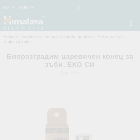
BG
EUR
Начало
Козметика
Биоразградими продукти
Четки за зъби,
конци за зъби
Биоразградим царевичен конец за
зъби, ЕКО СИ
Код:
675