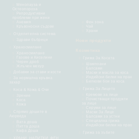
Менопауза и
Остеопороза
Репродуктивни
проблеми при жени
Анемия
Фен зона
Кръвоносни съдове
Чай
Храни
Отделителна система
Здрави бъбреци
Нови продукти
Храносмилане
Козметика
Храносмилане
Газове и Киселини
Грижа За Косата
Черен дроб
Шампоани
Жлъчен мехур
Балсами
Добавки за стави и кости
Маски и масла за коса
Индийски билки на прах
За нормална кръвна
Билкови бои за коса
захар
Грижа За Лицето
Коса & Кожа & Очи
Кремове за лице
Зрение
Почистващи продукти
Коса
за лице
Кожа
Серуми за лице
Спрямо дошите в
Маски За Лице
Аюрведа
Балсами за устни
Специална грижа
Вата доша
Индийски билки на прах
Питта доша
Кафа Доша
Грижа за зъбите
ХРАНИ, НАПИТКИ, ФЕН