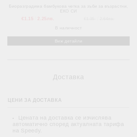
Биоразградима бамбукова четка за зъби за възрастни,
ЕКО СИ
€1.15
2.25лв.
€1.35
2.64лв.
В наличност
Виж детайли
Доставка
ЦЕНИ ЗА ДОСТАВКА
Цената на доставка се изчислява
автоматично според актуалната тарифа
на Speedy.