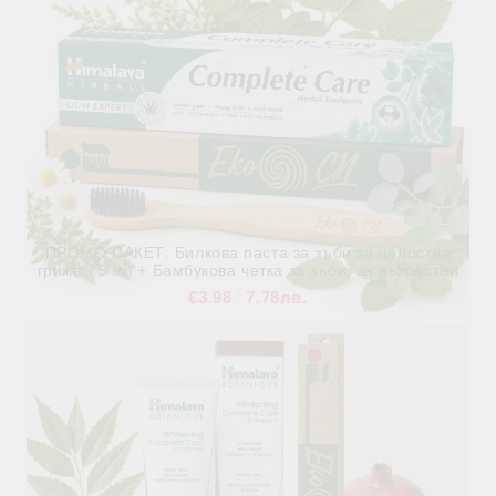
ПРОМО ПАКЕТ: Билкова паста за зъби за цялостна
грижа 75 мл + Бамбукова четка за зъби, за възрастни
€3.98
7.78лв.
В наличност
Виж детайли