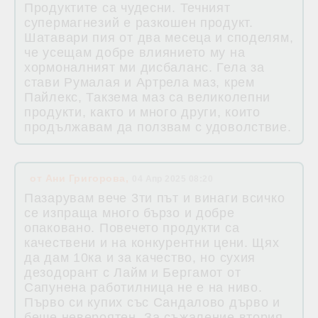
Продуктите са чудесни. Течният
супермагнезий е разкошен продукт.
Шатавари пия от два месеца и споделям,
че усещам добре влиянието му на
хормоналният ми дисбаланс. Гела за
стави Румалая и Артрела маз, крем
Пайлекс, Такзема маз са великолепни
продукти, както и много други, които
продължавам да ползвам с удоволствие.
от
Ани Григорова
,
04 Апр 2025 08:20
Пазарувам вече 3ти път и винаги всичко
се изпраща много бързо и добре
опаковано. Повечето продукти са
качествени и на конкурентни цени. Щях
да дам 10ка и за качество, но сухия
дезодорант с Лайм и Бергамот от
Сапунена работилница не е на ниво.
Първо си купих със Сандалово дърво и
беше невероятен. За съжаление втория