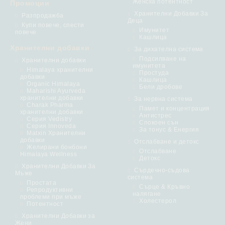
Женска потентност
Промоции
Хранителни Добавки За
Разпродажба
Деца
Купи повече, спести
Имунитет
повече
Кашлица
Хранителни добавки
За дихателна система
Подсилване на
Хранителни добавки
имунитета
Himalaya хранителни
Простуда
добавки
Кашлица
Organic Himalaya
Бели дробове
Maharishi Ayurveda
хранителни добавки
За нервна система
Charak Pharma
Памет и концентрация
хранителни добавки
Антистрес
Серия Vedistry
Спокоен сън
Серия Innoveda
За тонус & Енергия
Matxin Хранителни
добавки
Отслабване и детокс
Желирани бонбони
Отслабване
Himalaya Wellness
Детокс
Хранителни Добавки За
Сърдечно-съдова
Мъже
система
Простата
Сърце & Кръвно
Репродуктивни
налягане
проблеми при мъже
Холестерол
Потентност
Хранителни Добавки за
Жени