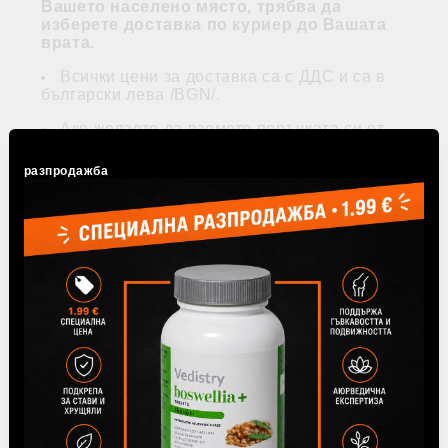
Вашето населено място, трябва да
изберете доставка по куриер до Вашата
врата.
Всички цени за доставка са с ДДС и са в
български лева /BGN/.
Ако желаете да вземете поръчката си от
нашия офис в гр. София
, бул. Петър
Дертлиев №99, доставка не се начислява и
разпродажба
можете да получите заявката си още същия
ден.
Работно време на офиса: Понеделник -
Петък 9.00 - 17.00 часа. Моля да имате
предвид, че офисът не разполага с ПОС
терминал и плащането може да се извърши
само в брой. Непотърсени пратки в рамките на
10 работни дни, се считат за отказани.
Поръчките се изпълняват в рамките на 3
работни дни в зависимост от мястото на
доставка.
Офис на Спиди за доставка на Вашата
пратка се избира от падащото меню,