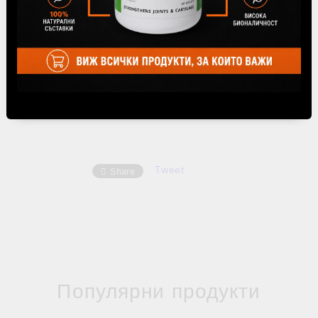
намиращо се под метода на доставка "До
офис на Спиди" при финализиране на
поръчката.
Tweet
Share
Популярни продукти