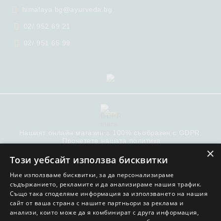
himalaya.bg@ayurveda.bg
02/ 952 69 21
02/ 951 65 99
GDPR
Нашият онлайн магазин е 100% съобразен с GDPR.
Прочетете нашата политика
×
Този уебсайт използва бисквитки
Моите лични данни
Ние използваме бисквитки, за да персонализираме
съдържанието, рекламите и да анализираме нашия трафик.
Също така споделяме информация за използването на нашия
сайт от ваша страна с нашите партньори за реклама и
анализи, които може да я комбинират с друга информация,
© COPYRIGHT 2022. ОНЛАЙН МАГАЗИН ОТ SELITON