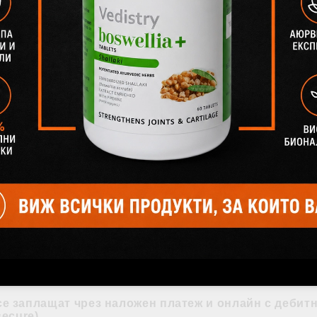
ът за обслужване също. Мног съм доволна от про
Доставка
лява автоматично според актуалната тарифа на 
 40.90
€
се заплащат
чрез наложен платеж и
онлайн с дебитн
ecure)
.