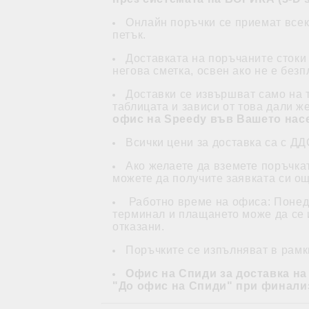
Онлайн поръчки се приемат всеки
петък.
Доставката на поръчаните стоки
негова сметка, освен ако не е без
Доставки се извършват само на 
таблицата и зависи от това дали ж
офис на Speedy във Вашето насе
Всички цени за доставка са с ДД
Ако желаете да вземете поръчка
можете да получите заявката си о
Работно време на офиса: Понеде
терминал и плащането може да се и
отказани.
Поръчките се изпълняват в рамки
Офис на Спиди за доставка на
"До офис на Спиди" при финали