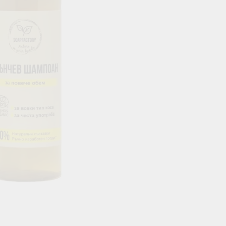
Кръвоносни съдове
НА КРЪВНА ЗАХАР
КОСА & КОЖА & ОЧИ
СПРЯМО Д
Зрение
Вата доша
Коса
Питта доша
Кожа
Кафа Доша