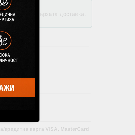
дуктите и от бързата доставка.
Speedy.
а/кредитна карта VISA, MasterCard