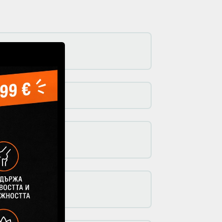
 наред