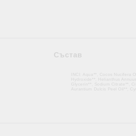
Състав
INCI: Aqua**, Cocos Nucifera O
Hydroxide**, Helianthus Annuus
Glycerin**, Sodium Citrate**, C
Aurantium Dulcis Peel Oil**, 