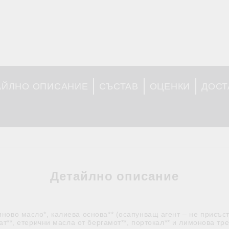
АЙЛНО ОПИСАНИЕ
СЪСТАВ
ОЦЕНКИ
ДОСТ
Детайлно описание
ново масло*, калиева основа** (осапунващ агент – не присъст
рат**, етерични масла от бергамот**, портокал** и лимонова т