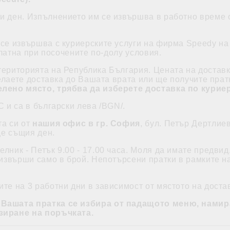
 ден. Изпълнението им се извършва в работно време от
 се извършва с куриерските услуги на фирма Speedy на 
платна при посочените по-долу условия.
територията на Република България. Цената на доставк
елаете доставка до Вашата врата или ще получите прат
лено място, трябва да изберете доставка по курие
С и са в български лева /BGN/.
та си от
нашия офис в гр. София
, бул. Петър Дертлие
ще същия ден.
лник - Петък 9.00 - 17.00 часа. Моля да имате предвид
звърши само в брой. Непотърсени пратки в рамките на 
те на 3 работни дни в зависимост от мястото на доста
 Вашата пратка се избира от падащото меню, намир
зиране на поръчката.