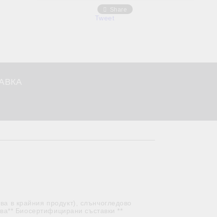
Share
Tweet
АВКА
ва в крайния продукт), слънчогледово
рева** Биосертифицирани съставки **