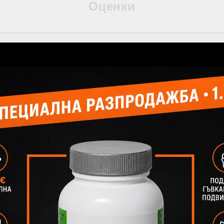
Оценки
точно и бързо обслужване. Благодаря.
15
 лева има подарък четка за зъби Всичко друго е
13