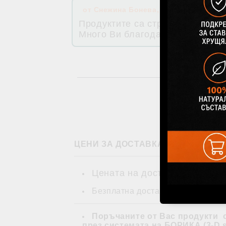
от
Снежина Бонева
,
10 Ное 2023 15:17
Продуктите са страхотни и екип
Много Ви благодаря! :)
ЦЕНИ ЗА ДОСТАВКА
Цената на доставка се изчис
Безплатна доставка- над 80 лв. /
Поръчаните от Вас продукти 
през системата на БОРИКА (3-D s