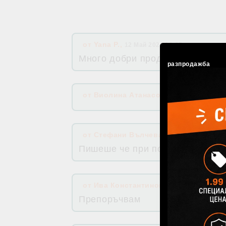
от
Yana P.
,
12 Май 2026 06:05
Много добри продукти с много 
разпродажба
от
Виолина Атанасова
,
20 Яну 2026 15:
от
Стефани Вълчева
,
26 Яну 2025 15:56
Пишеше че при поръчка над 100
от
Ива Константинова
,
10 Дек 2023 07:
Препоръчвам