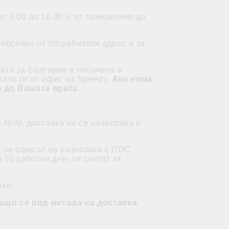
 9.00 до 16.00 ч. от понеделник до
посочен от потребителя адрес и за
ата за България е посочена в
ката си от офис на Speedy.
Ако няма
р до Вашата врата.
в №99, доставка не се начислява и
, че офисът не разполага с ПОС
10 работни дни, се считат за
вка.
ащо се под метода на доставка