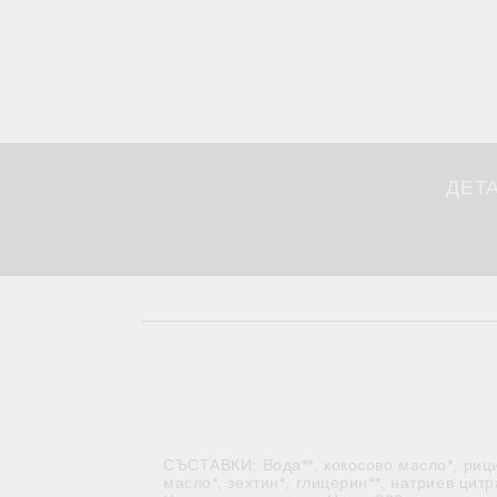
ДЕТ
СЪСТАВКИ: Вода**, кокосово масло*, рици
масло*, зехтин*, глицерин**, натриев цит