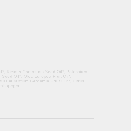
il*, Ricinus Communis Seed Oil*, Potassium
 Seed Oil*, Olea Europea Fruit Oil*,
itrus Aurantium Bergamia Fruit Oil**, Citrus
Cymbopogon