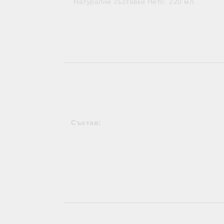
Натурални съставки Нето: 220 мл.
Състав: