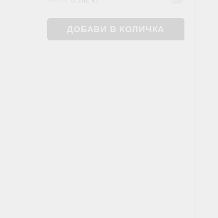
Тегло:
0.242
кг
Жлъчен мехур
ОШИТЕ В АЮРВЕДА
ХРАНИ, НАПИТКИ, ФЕН ЗОНА
Фен зона
Чай
Храни